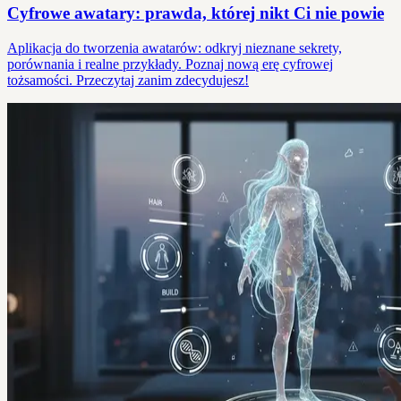
Cyfrowe awatary: prawda, której nikt Ci nie powie
Aplikacja do tworzenia awatarów: odkryj nieznane sekrety,
porównania i realne przykłady. Poznaj nową erę cyfrowej
tożsamości. Przeczytaj zanim zdecydujesz!