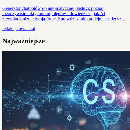
Generator chatbotów do automatycznej obsługi: poznaj
nieoczywiste fakty, uniknij błędów i dowiedz się, jak AI
zrewolucjonizuje twoją firmę. Sprawdź, zanim podejmiesz decyzję.
redakcja
awatar.ai
Najważniejsze