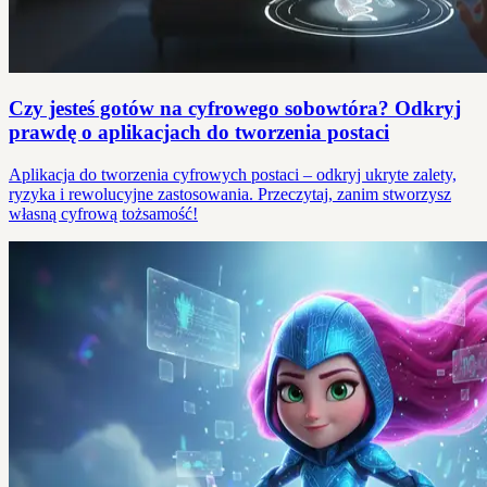
Czy jesteś gotów na cyfrowego sobowtóra? Odkryj
prawdę o aplikacjach do tworzenia postaci
Aplikacja do tworzenia cyfrowych postaci – odkryj ukryte zalety,
ryzyka i rewolucyjne zastosowania. Przeczytaj, zanim stworzysz
własną cyfrową tożsamość!