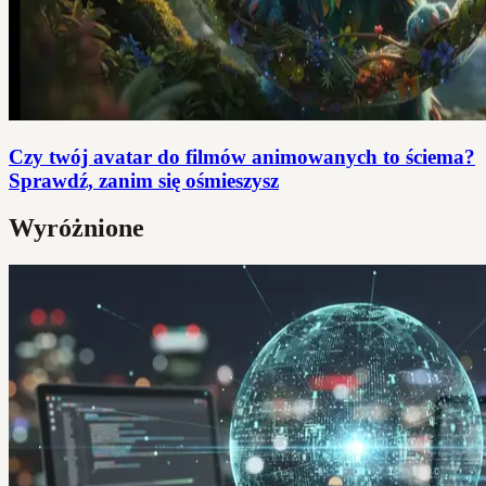
Czy twój avatar do filmów animowanych to ściema?
Sprawdź, zanim się ośmieszysz
Wyróżnione