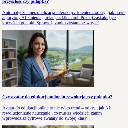
przyszłość czy pułapka?
Automatyczna personalizacja interakcji z klientem: odkryj, jak nowe
algorytmy AI zmieniają relacje z klientami. Poznaj zaskakujące
korzyści i pułapki. Sprawdź, zanim zostaniesz w tyle!
Czy avatar do edukacji online to rewolucja czy pułapka?
Avatar do edukacji online to nie tylko trend – odkryj, jak AI
rewolucjonizuje nauczanie i co musisz wiedzieć, zanim
wprowadzisz cyfrowe awatary do swojej klasy.