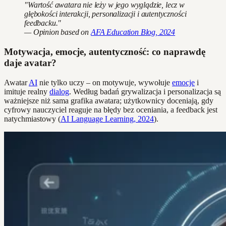
"Wartość awatara nie leży w jego wyglądzie, lecz w
głębokości interakcji, personalizacji i autentyczności
feedbacku."
— Opinion based on
AFA Education Blog, 2024
Motywacja, emocje, autentyczność: co naprawdę
daje avatar?
Awatar
AI
nie tylko uczy – on motywuje, wywołuje
emocje
i
imituje realny
dialog
. Według badań grywalizacja i personalizacja są
ważniejsze niż sama grafika awatara; użytkownicy doceniają, gdy
cyfrowy nauczyciel reaguje na błędy bez oceniania, a feedback jest
natychmiastowy (
AI Language Learning, 2024
).