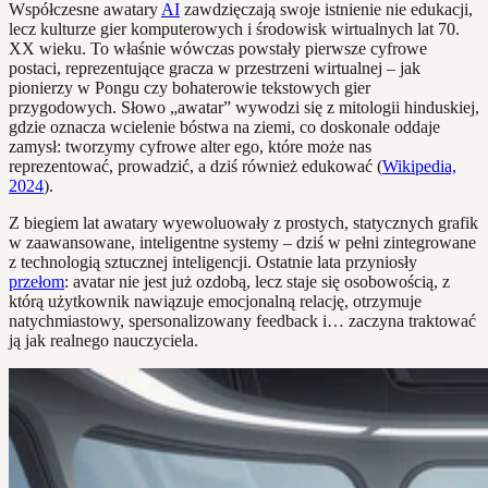
Współczesne awatary
AI
zawdzięczają swoje istnienie nie edukacji,
lecz kulturze gier komputerowych i środowisk wirtualnych lat 70.
XX wieku. To właśnie wówczas powstały pierwsze cyfrowe
postaci, reprezentujące gracza w przestrzeni wirtualnej – jak
pionierzy w Pongu czy bohaterowie tekstowych gier
przygodowych. Słowo „awatar” wywodzi się z mitologii hinduskiej,
gdzie oznacza wcielenie bóstwa na ziemi, co doskonale oddaje
zamysł: tworzymy cyfrowe alter ego, które może nas
reprezentować, prowadzić, a dziś również edukować (
Wikipedia,
2024
).
Z biegiem lat awatary wyewoluowały z prostych, statycznych grafik
w zaawansowane, inteligentne systemy – dziś w pełni zintegrowane
z technologią sztucznej inteligencji. Ostatnie lata przyniosły
przełom
: avatar nie jest już ozdobą, lecz staje się osobowością, z
którą użytkownik nawiązuje emocjonalną relację, otrzymuje
natychmiastowy, spersonalizowany feedback i… zaczyna traktować
ją jak realnego nauczyciela.