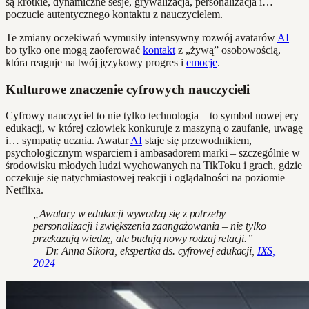
są krótkie, dynamiczne sesje, grywalizacja, personalizacja i…
poczucie autentycznego kontaktu z nauczycielem.
Te zmiany oczekiwań wymusiły intensywny rozwój avatarów
AI
–
bo tylko one mogą zaoferować
kontakt
z „żywą” osobowością,
która reaguje na twój językowy progres i
emocje
.
Kulturowe znaczenie cyfrowych nauczycieli
Cyfrowy nauczyciel to nie tylko technologia – to symbol nowej ery
edukacji, w której człowiek konkuruje z maszyną o zaufanie, uwagę
i… sympatię ucznia. Awatar
AI
staje się przewodnikiem,
psychologicznym wsparciem i ambasadorem marki – szczególnie w
środowisku młodych ludzi wychowanych na TikToku i grach, gdzie
oczekuje się natychmiastowej reakcji i oglądalności na poziomie
Netflixa.
„Awatary w edukacji wywodzą się z potrzeby
personalizacji i zwiększenia zaangażowania – nie tylko
przekazują wiedzę, ale budują nowy rodzaj relacji.”
— Dr. Anna Sikora, ekspertka ds. cyfrowej edukacji,
IXS,
2024