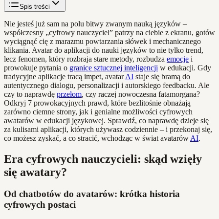
Spis treści
Nie jesteś już sam na polu bitwy zwanym nauką języków –
współczesny „cyfrowy nauczyciel” patrzy na ciebie z ekranu, gotów
wyciągnąć cię z marazmu powtarzania słówek i mechanicznego
klikania. Avatar do aplikacji do nauki języków to nie tylko trend,
lecz fenomen, który rozbraja stare metody, rozbudza
emocje
i
prowokuje pytania o
granice sztucznej inteligencji
w edukacji. Gdy
tradycyjne aplikacje tracą impet, avatar
AI
staje się bramą do
autentycznego dialogu, personalizacji i autorskiego feedbacku. Ale
czy to naprawdę
przełom
, czy raczej nowoczesna fatamorgana?
Odkryj 7 prowokacyjnych prawd, które bezlitośnie obnażają
zarówno ciemne strony, jak i genialne możliwości cyfrowych
awatarów w edukacji językowej. Sprawdź, co naprawdę dzieje się
za kulisami aplikacji, których używasz codziennie – i przekonaj się,
co możesz zyskać, a co stracić, wchodząc w świat avatarów
AI
.
Era cyfrowych nauczycieli: skąd wzięły
się awatary?
Od chatbotów do avatarów: krótka historia
cyfrowych postaci