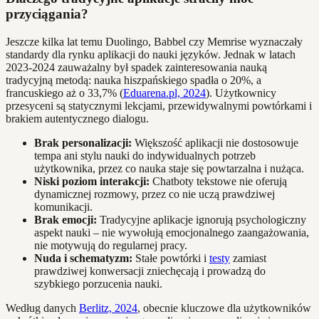
przyciągania?
Jeszcze kilka lat temu Duolingo, Babbel czy Memrise wyznaczały
standardy dla rynku aplikacji do nauki języków. Jednak w latach
2023-2024 zauważalny był spadek zainteresowania nauką
tradycyjną metodą: nauka hiszpańskiego spadła o 20%, a
francuskiego aż o 33,7% (
Eduarena.pl, 2024
). Użytkownicy
przesyceni są statycznymi lekcjami, przewidywalnymi powtórkami i
brakiem autentycznego dialogu.
Brak personalizacji:
Większość aplikacji nie dostosowuje
tempa ani stylu nauki do indywidualnych potrzeb
użytkownika, przez co nauka staje się powtarzalna i nużąca.
Niski poziom interakcji:
Chatboty tekstowe nie oferują
dynamicznej rozmowy, przez co nie uczą prawdziwej
komunikacji.
Brak emocji:
Tradycyjne aplikacje ignorują psychologiczny
aspekt nauki – nie wywołują emocjonalnego zaangażowania,
nie motywują do regularnej pracy.
Nuda i schematyzm:
Stałe powtórki i
testy
zamiast
prawdziwej konwersacji zniechęcają i prowadzą do
szybkiego porzucenia nauki.
Według danych
Berlitz, 2024
, obecnie kluczowe dla użytkowników