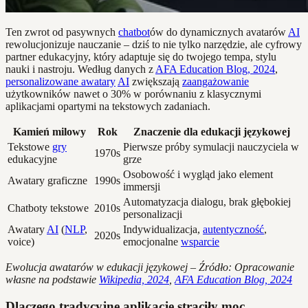
Ten zwrot od pasywnych
chatbot
ów do dynamicznych avatarów
AI
rewolucjonizuje nauczanie – dziś to nie tylko narzędzie, ale cyfrowy
partner edukacyjny, który adaptuje się do twojego tempa, stylu
nauki i nastroju. Według danych z
AFA Education Blog, 2024
,
personalizowane awatary
AI
zwiększają
zaangażowanie
użytkowników nawet o 30% w porównaniu z klasycznymi
aplikacjami opartymi na tekstowych zadaniach.
Kamień milowy
Rok
Znaczenie dla edukacji językowej
Tekstowe
gry
Pierwsze próby symulacji nauczyciela w
1970s
edukacyjne
grze
Osobowość i wygląd jako element
Awatary graficzne
1990s
immersji
Automatyzacja dialogu, brak głębokiej
Chatboty tekstowe
2010s
personalizacji
Awatary
AI
(
NLP
,
Indywidualizacja,
autentyczność
,
2020s
voice)
emocjonalne
wsparcie
Ewolucja awatarów w edukacji językowej – Źródło: Opracowanie
własne na podstawie
Wikipedia, 2024
,
AFA Education Blog, 2024
Dlaczego tradycyjne aplikacje straciły moc