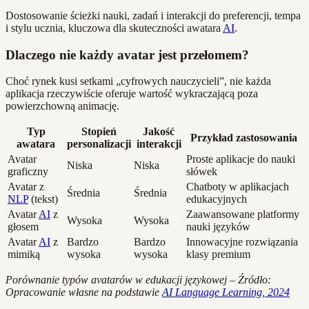
Dostosowanie ścieżki nauki, zadań i interakcji do preferencji, tempa
i stylu ucznia, kluczowa dla skuteczności awatara
AI
.
Dlaczego nie każdy avatar jest przełomem?
Choć rynek kusi setkami „cyfrowych nauczycieli”, nie każda
aplikacja rzeczywiście oferuje wartość wykraczającą poza
powierzchowną animację.
Typ
Stopień
Jakość
Przykład zastosowania
awatara
personalizacji
interakcji
Avatar
Proste aplikacje do nauki
Niska
Niska
graficzny
słówek
Avatar z
Chatboty w aplikacjach
Średnia
Średnia
NLP
(tekst)
edukacyjnych
Avatar
AI
z
Zaawansowane platformy
Wysoka
Wysoka
głosem
nauki języków
Avatar
AI
z
Bardzo
Bardzo
Innowacyjne rozwiązania
mimiką
wysoka
wysoka
klasy premium
Porównanie typów avatarów w edukacji językowej – Źródło:
Opracowanie własne na podstawie
AI Language Learning, 2024