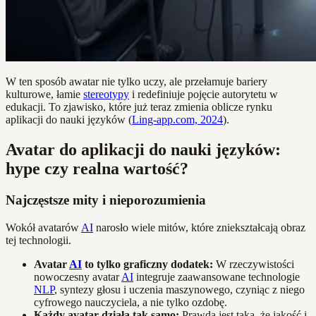
W ten sposób awatar nie tylko uczy, ale przełamuje bariery
kulturowe, łamie
stereotypy
i redefiniuje pojęcie autorytetu w
edukacji. To zjawisko, które już teraz zmienia oblicze rynku
aplikacji do nauki języków (
Ling-app.com, 2024
).
Avatar do aplikacji do nauki języków:
hype czy realna wartość?
Najczęstsze mity i nieporozumienia
Wokół avatarów
AI
narosło wiele mitów, które zniekształcają obraz
tej technologii.
Avatar
AI
to tylko graficzny dodatek:
W rzeczywistości
nowoczesny avatar
AI
integruje zaawansowane technologie
NLP
, syntezy głosu i uczenia maszynowego, czyniąc z niego
cyfrowego nauczyciela, a nie tylko ozdobę.
Każdy avatar działa tak samo:
Prawda jest taka, że jakość i