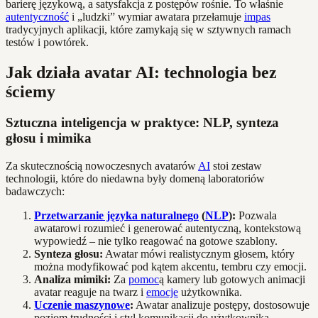
barierę językową, a satysfakcja z postępów rośnie. To właśnie
autentyczność
i „ludzki” wymiar awatara przełamuje
impas
tradycyjnych aplikacji, które zamykają się w sztywnych ramach
testów i powtórek.
Jak działa avatar AI: technologia bez
ściemy
Sztuczna inteligencja w praktyce: NLP, synteza
głosu i mimika
Za skutecznością nowoczesnych avatarów
AI
stoi zestaw
technologii, które do niedawna były domeną laboratoriów
badawczych:
Przetwarzanie języka naturalnego
(
NLP
):
Pozwala
awatarowi rozumieć i generować autentyczną, kontekstową
wypowiedź – nie tylko reagować na gotowe szablony.
Synteza głosu:
Awatar mówi realistycznym głosem, który
można modyfikować pod kątem akcentu, tembru czy emocji.
Analiza mimiki:
Za
pomoc
ą kamery lub gotowych animacji
avatar reaguje na twarz i
emocje
użytkownika.
Uczenie maszynowe
:
Awatar analizuje postępy, dostosowuje
poziom trudności i styl komunikacji do użytkownika.