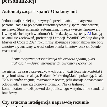
personalizacji
Automatyzacja = spam? Obalamy mit
Jedno z najbardziej uporczywych przekonań: automatyczna
personalizacja to po prostu zautomatyzowany spam. Nic bardziej
mylnego. Stare schematy automatyzacji rzeczywiście generowały
lawinę niechcianych wiadomości, ale dzisiejsze systemy
AI
bazują
na analizie zachowań, preferencji i emocji. Wyniki? Według danych
Master of Code z 2024 roku firmy stosujące spersonalizowane boty
zanotowały znaczny wzrost zadowolenia klientów oraz skrócenie
czasu reakcji.
“Automatyczna personalizacja nie oznacza spamu, tylko
trafność.” — Anna, menedżer ds. customer experience
To nie są już czasy przypadkowych ofert – dziś liczy się kontekst i
natychmiastowa reakcja. Badania MarketingMatch pokazują, że aż
72% klientów chętniej rozmawia z botem, jeśli dostaje dopasowaną
odpowiedź, a nie szablonowe formułki. Niska trafność
komunikatów to dziś powód do publicznego wstydu, a nie standard
branżowy.
Czy sztuczna inteligencja naprawdę rozumie