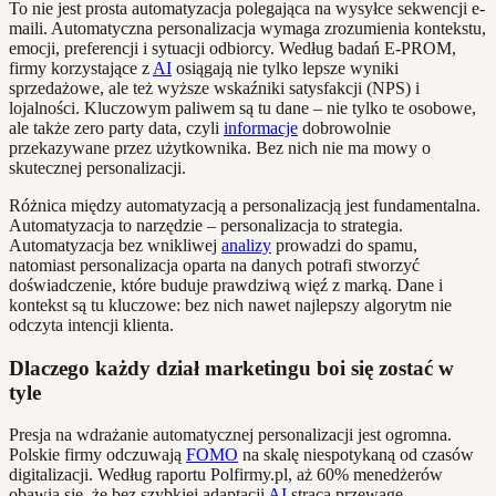
To nie jest prosta automatyzacja polegająca na wysyłce sekwencji e-
maili. Automatyczna personalizacja wymaga zrozumienia kontekstu,
emocji, preferencji i sytuacji odbiorcy. Według badań E-PROM,
firmy korzystające z
AI
osiągają nie tylko lepsze wyniki
sprzedażowe, ale też wyższe wskaźniki satysfakcji (NPS) i
lojalności. Kluczowym paliwem są tu dane – nie tylko te osobowe,
ale także zero party data, czyli
informacje
dobrowolnie
przekazywane przez użytkownika. Bez nich nie ma mowy o
skutecznej personalizacji.
Różnica między automatyzacją a personalizacją jest fundamentalna.
Automatyzacja to narzędzie – personalizacja to strategia.
Automatyzacja bez wnikliwej
analizy
prowadzi do spamu,
natomiast personalizacja oparta na danych potrafi stworzyć
doświadczenie, które buduje prawdziwą więź z marką. Dane i
kontekst są tu kluczowe: bez nich nawet najlepszy algorytm nie
odczyta intencji klienta.
Dlaczego każdy dział marketingu boi się zostać w
tyle
Presja na wdrażanie automatycznej personalizacji jest ogromna.
Polskie firmy odczuwają
FOMO
na skalę niespotykaną od czasów
digitalizacji. Według raportu Polfirmy.pl, aż 60% menedżerów
obawia się, że bez szybkiej adaptacji
AI
stracą przewagę