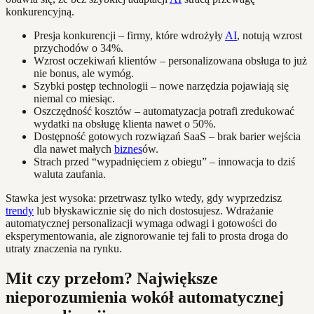
konkurencyjną.
Presja konkurencji – firmy, które wdrożyły
AI
, notują wzrost
przychodów o 34%.
Wzrost oczekiwań klientów – personalizowana obsługa to już
nie bonus, ale wymóg.
Szybki postęp technologii – nowe narzędzia pojawiają się
niemal co miesiąc.
Oszczędność kosztów – automatyzacja potrafi zredukować
wydatki na obsługę klienta nawet o 50%.
Dostępność gotowych rozwiązań SaaS – brak barier wejścia
dla nawet małych
biznes
ów.
Strach przed “wypadnięciem z obiegu” – innowacja to dziś
waluta zaufania.
Stawka jest wysoka: przetrwasz tylko wtedy, gdy wyprzedzisz
trendy
lub błyskawicznie się do nich dostosujesz. Wdrażanie
automatycznej personalizacji wymaga odwagi i gotowości do
eksperymentowania, ale zignorowanie tej fali to prosta droga do
utraty znaczenia na rynku.
Mit czy przełom? Największe
nieporozumienia wokół automatycznej