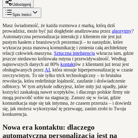
Udostępnij
Spis treści
Masz świadomość, że każda rozmowa z marką, którą dziś
prowadzisz, może być już dogłębnie analizowana przez
algorytmy
?
Automatyczna personalizacja interakcji z klientem nie jest już
pustym hasłem z branżowych prezentacji – to narzędzie, które
wykracza poza masową komunikację i zmienia całą architekturę
relacji człowiek-maszyna.
Sztuczna inteligencja
wkracza tam, gdzie
jeszcze niedawno królowała rutyna i przewidywalność. Według
najnowszych danych aż 80%
kontakt
ów z klientami już teraz jest
obsługiwanych przez
AI
, która stosuje hiperpersonalizację w czasie
rzeczywistym. To nie tylko trick technologiczny – to brutalna
rewolucja, która redefiniuje lojalność, zaufanie i doświadczenie
odbiorcy. W tym artykule odkryjesz, które mity już upadły, jakie
korzyści zaskakują nawet sceptyków, i dlaczego polskie firmy nie
mogą pozwolić sobie na stagnację. Zanurz się w świat, gdzie
komunikacja staje się tak intymna, że czasem przeraża – i dowiedz
się, jak możesz wykorzystać tę przewagę, zanim zrobi to Twoja
konkurencja.
Nowa era kontaktu: dlaczego
automatyczna personalizacja jest na