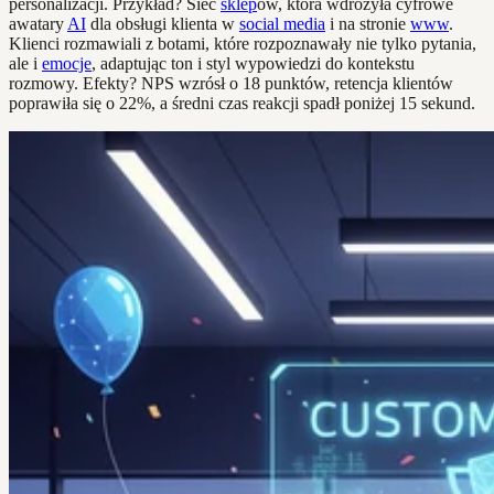
personalizacji. Przykład? Sieć
sklep
ów, która wdrożyła cyfrowe
awatary
AI
dla obsługi klienta w
social media
i na stronie
www
.
Klienci rozmawiali z botami, które rozpoznawały nie tylko pytania,
ale i
emocje
, adaptując ton i styl wypowiedzi do kontekstu
rozmowy. Efekty? NPS wzrósł o 18 punktów, retencja klientów
poprawiła się o 22%, a średni czas reakcji spadł poniżej 15 sekund.