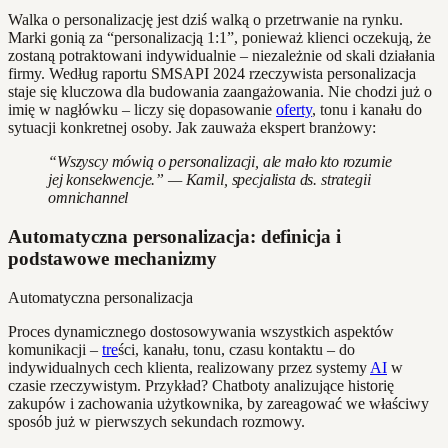
Walka o personalizację jest dziś walką o przetrwanie na rynku.
Marki gonią za “personalizacją 1:1”, ponieważ klienci oczekują, że
zostaną potraktowani indywidualnie – niezależnie od skali działania
firmy. Według raportu SMSAPI 2024 rzeczywista personalizacja
staje się kluczowa dla budowania zaangażowania. Nie chodzi już o
imię w nagłówku – liczy się dopasowanie
oferty
, tonu i kanału do
sytuacji konkretnej osoby. Jak zauważa ekspert branżowy:
“Wszyscy mówią o personalizacji, ale mało kto rozumie
jej konsekwencje.” — Kamil, specjalista ds. strategii
omnichannel
Automatyczna personalizacja: definicja i
podstawowe mechanizmy
Automatyczna personalizacja
Proces dynamicznego dostosowywania wszystkich aspektów
komunikacji –
tre
ści, kanału, tonu, czasu kontaktu – do
indywidualnych cech klienta, realizowany przez systemy
AI
w
czasie rzeczywistym. Przykład? Chatboty analizujące historię
zakupów i zachowania użytkownika, by zareagować we właściwy
sposób już w pierwszych sekundach rozmowy.