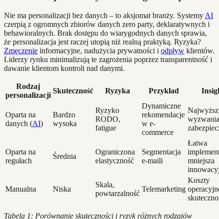
Nie ma personalizacji bez danych – to aksjomat branży. Systemy
AI
czerpią z ogromnych zbiorów danych zero party, deklaratywnych i
behawioralnych. Brak dostępu do wiarygodnych danych sprawia,
że personalizacja jest raczej utopią niż realną praktyką. Ryzyka?
Zmęczenie
informacyjne, nadużycia prywatności i
odpływ
klientów.
Liderzy rynku minimalizują te zagrożenia poprzez transparentność i
dawanie klientom kontroli nad danymi.
Rodzaj
Skuteczność
Ryzyka
Przykład
Insig
personalizacji
Dynamiczne
Ryzyko
Najwyższ
Oparta na
Bardzo
rekomendacje
RODO,
wyzwani
danych (
AI
)
wysoka
w e-
fatigue
zabezpiec
commerce
Łatwa
Oparta na
Ograniczona
Segmentacja
implement
Średnia
regułach
elastyczność
e-maili
mniejsza
innowacy
Koszty
Skala,
Manualna
Niska
Telemarketing
operacyjn
powtarzalność
skuteczno
Tabela 1: Porównanie skuteczności i ryzyk różnych rodzajów