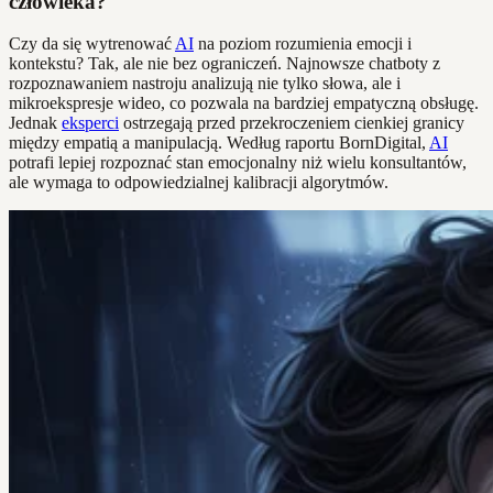
człowieka?
Czy da się wytrenować
AI
na poziom rozumienia emocji i
kontekstu? Tak, ale nie bez ograniczeń. Najnowsze chatboty z
rozpoznawaniem nastroju analizują nie tylko słowa, ale i
mikroekspresje wideo, co pozwala na bardziej empatyczną obsługę.
Jednak
eksperci
ostrzegają przed przekroczeniem cienkiej granicy
między empatią a manipulacją. Według raportu BornDigital,
AI
potrafi lepiej rozpoznać stan emocjonalny niż wielu konsultantów,
ale wymaga to odpowiedzialnej kalibracji algorytmów.