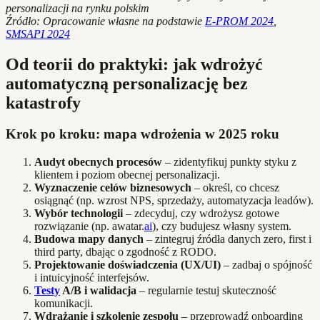
personalizacji na rynku polskim
Źródło: Opracowanie własne na podstawie
E-PROM 2024
,
SMSAPI 2024
Od teorii do praktyki: jak wdrożyć
automatyczną personalizację bez
katastrofy
Krok po kroku: mapa wdrożenia w 2025 roku
Audyt obecnych procesów
– zidentyfikuj punkty styku z
klientem i poziom obecnej personalizacji.
Wyznaczenie celów biznesowych
– określ, co chcesz
osiągnąć (np. wzrost NPS, sprzedaży, automatyzacja leadów).
Wybór technologii
– zdecyduj, czy wdrożysz gotowe
rozwiązanie (np. awatar.
ai
), czy budujesz własny system.
Budowa mapy danych
– zintegruj źródła danych zero, first i
third party, dbając o zgodność z RODO.
Projektowanie doświadczenia (UX/UI)
– zadbaj o spójność
i intuicyjność interfejsów.
Testy
A/B i walidacja
– regularnie testuj skuteczność
komunikacji.
Wdrażanie i szkolenie zespołu
– przeprowadź onboarding