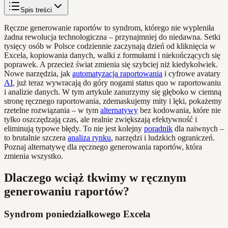
Spis treści
Ręczne generowanie raportów to syndrom, którego nie wypleniła
żadna rewolucja technologiczna – przynajmniej do niedawna. Setki
tysięcy osób w Polsce codziennie zaczynają dzień od kliknięcia w
Excela, kopiowania danych, walki z formułami i niekończących się
poprawek. A przecież świat zmienia się szybciej niż kiedykolwiek.
Nowe narzędzia, jak
automatyzacja raportowania
i cyfrowe avatary
AI
, już teraz wywracają do góry nogami status quo w raportowaniu
i analizie danych. W tym artykule zanurzymy się głęboko w ciemną
stronę ręcznego raportowania, zdemaskujemy mity i lęki, pokażemy
rzetelne rozwiązania – w tym
alternatywy
bez kodowania, które nie
tylko oszczędzają czas, ale realnie zwiększają efektywność i
eliminują typowe błędy. To nie jest kolejny
poradnik
dla naiwnych –
to brutalnie szczera
analiza rynku
, narzędzi i ludzkich ograniczeń.
Poznaj alternatywę dla ręcznego generowania raportów, która
zmienia wszystko.
Dlaczego wciąż tkwimy w ręcznym
generowaniu raportów?
Syndrom poniedziałkowego Excela