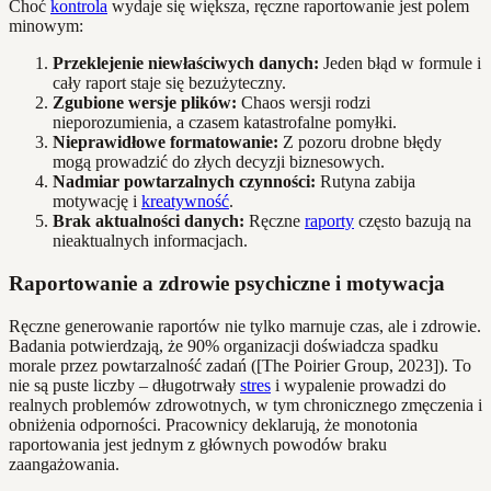
Choć
kontrola
wydaje się większa, ręczne raportowanie jest polem
minowym:
Przeklejenie niewłaściwych danych:
Jeden błąd w formule i
cały raport staje się bezużyteczny.
Zgubione wersje plików:
Chaos wersji rodzi
nieporozumienia, a czasem katastrofalne pomyłki.
Nieprawidłowe formatowanie:
Z pozoru drobne błędy
mogą prowadzić do złych decyzji biznesowych.
Nadmiar powtarzalnych czynności:
Rutyna zabija
motywację i
kreatywność
.
Brak aktualności danych:
Ręczne
raporty
często bazują na
nieaktualnych informacjach.
Raportowanie a zdrowie psychiczne i motywacja
Ręczne generowanie raportów nie tylko marnuje czas, ale i zdrowie.
Badania potwierdzają, że 90% organizacji doświadcza spadku
morale przez powtarzalność zadań ([The Poirier Group, 2023]). To
nie są puste liczby – długotrwały
stres
i wypalenie prowadzi do
realnych problemów zdrowotnych, w tym chronicznego zmęczenia i
obniżenia odporności. Pracownicy deklarują, że monotonia
raportowania jest jednym z głównych powodów braku
zaangażowania.