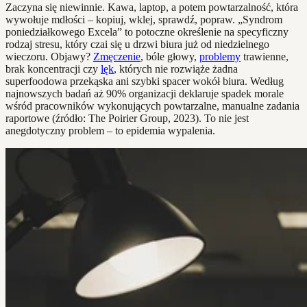
Zaczyna się niewinnie. Kawa, laptop, a potem powtarzalność, która
wywołuje mdłości – kopiuj, wklej, sprawdź, popraw. „Syndrom
poniedziałkowego Excela” to potoczne określenie na specyficzny
rodzaj stresu, który czai się u drzwi biura już od niedzielnego
wieczoru. Objawy?
Zmęczenie
, bóle głowy,
problemy
trawienne,
brak koncentracji czy
lęk
, których nie rozwiąże żadna
superfoodowa przekąska ani szybki spacer wokół biura. Według
najnowszych badań aż 90% organizacji deklaruje spadek morale
wśród pracowników wykonujących powtarzalne, manualne zadania
raportowe (źródło: The Poirier Group, 2023). To nie jest
anegdotyczny problem – to epidemia wypalenia.