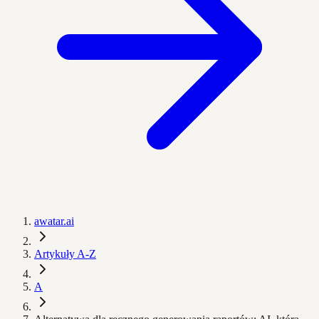
awatar.ai
Artykuły A-Z
A