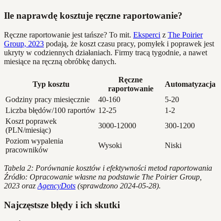
Ile naprawdę kosztuje ręczne raportowanie?
Ręczne raportowanie jest tańsze? To mit.
Eksperci
z
The Poirier
Group, 2023
podają, że koszt czasu pracy, pomyłek i poprawek jest
ukryty w codziennych działaniach. Firmy tracą tygodnie, a nawet
miesiące na ręczną obróbkę danych.
Ręczne
Typ kosztu
Automatyzacja
raportowanie
Godziny pracy miesięcznie
40-160
5-20
Liczba błędów/100 raportów
12-25
1-2
Koszt poprawek
3000-12000
300-1200
(PLN/miesiąc)
Poziom wypalenia
Wysoki
Niski
pracowników
Tabela 2: Porównanie kosztów i efektywności metod raportowania
Źródło: Opracowanie własne na podstawie The Poirier Group,
2023 oraz
AgencyDots
(sprawdzono 2024-05-28).
Najczęstsze błędy i ich skutki