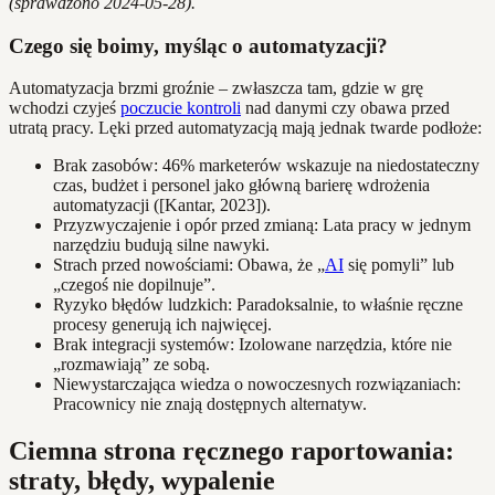
(sprawdzono 2024-05-28).
Czego się boimy, myśląc o automatyzacji?
Automatyzacja brzmi groźnie – zwłaszcza tam, gdzie w grę
wchodzi czyjeś
poczucie kontroli
nad danymi czy obawa przed
utratą pracy. Lęki przed automatyzacją mają jednak twarde podłoże:
Brak zasobów: 46% marketerów wskazuje na niedostateczny
czas, budżet i personel jako główną barierę wdrożenia
automatyzacji ([Kantar, 2023]).
Przyzwyczajenie i opór przed zmianą: Lata pracy w jednym
narzędziu budują silne nawyki.
Strach przed nowościami: Obawa, że „
AI
się pomyli” lub
„czegoś nie dopilnuje”.
Ryzyko błędów ludzkich: Paradoksalnie, to właśnie ręczne
procesy generują ich najwięcej.
Brak integracji systemów: Izolowane narzędzia, które nie
„rozmawiają” ze sobą.
Niewystarczająca wiedza o nowoczesnych rozwiązaniach:
Pracownicy nie znają dostępnych alternatyw.
Ciemna strona ręcznego raportowania:
straty, błędy, wypalenie