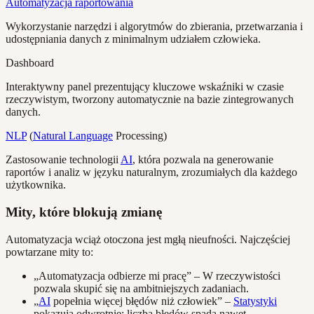
Automatyzacja raportowania
Wykorzystanie narzędzi i algorytmów do zbierania, przetwarzania i
udostępniania danych z minimalnym udziałem człowieka.
Dashboard
Interaktywny panel prezentujący kluczowe wskaźniki w czasie
rzeczywistym, tworzony automatycznie na bazie zintegrowanych
danych.
NLP
(
Natural Language
Processing)
Zastosowanie technologii
AI
, która pozwala na generowanie
raportów i analiz w języku naturalnym, zrozumiałych dla każdego
użytkownika.
Mity, które blokują zmianę
Automatyzacja wciąż otoczona jest mgłą nieufności. Najczęściej
powtarzane mity to:
„Automatyzacja odbierze mi pracę” – W rzeczywistości
pozwala skupić się na ambitniejszych zadaniach.
„
AI
popełnia więcej błędów niż człowiek” –
Statystyki
pokazują odwrotnie: liczba błędów spada nawet