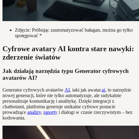
Zdjęcie: Próbując zautomatyzować bałagan, można go tylko
spotęgować *
Cyfrowe avatary AI kontra stare nawyki:
zderzenie światów
Jak działają narzędzia typu Generator cyfrowych
avatarów AI?
Generator cyfrowych avatarów
AI
, taki jak awatar.
ai
, to narzędzie
nowej generacji, które nie tylko automatyzuje, ale radykalnie
personalizuje komunikację i analitykę. Dzięki integracji z
chatbotami, platforma generuje unikalne cyfrowe postacie
prowadzące
analizy
,
raporty
i dialogi w czasie rzeczywistym – bez
kodowania.