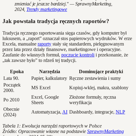
zmieniać je jeszcze bardziej." — SprawnyMarketing,
2024,
Trendy marketingowe
Jak powstała tradycja ręcznych raportów?
Tradycja ręcznego raportowania sięga czasów, gdy komputer był
luksusem, a „raport” oznaczał stos papierowych wydruków. W erze
Excela, manualne
raporty
stały się standardem, pielęgnowanym
przez lata przez działy finansowe, marketingowe i operacyjne.
Zaufanie do własnych formuł,
poczucie kontroli
i przekonanie, że
„tak zawsze było” to rdzeń tej tradycji.
Epoka
Narzędzia
Dominujące praktyki
Lata 90.
Papier, kalkulatory
Ręczne zestawienia i sumy
Początek
MS Excel
Kopiuj-wklej, makra, szablony
2000.
Excel, Google
Złożone formuły, ręczna
Po 2010
Sheets
weryfikacja
Obecnie
Automatyzacja,
AI
Dashboardy, integracje,
NLP
(2024)
Tabela 1: Ewolucja narzędzi raportowych w Polsce
Źródło: Opracowanie własne na podstawie
SprawnyMarketing