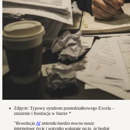
Zdjęcie: Typowy syndrom poniedziałkowego Excela –
znużenie i frustracja w biurze *
"Rewolucja
AI
zmieniła bardzo mocno nasze
internetowe życie i wszystko wskazuje na to, że będzie