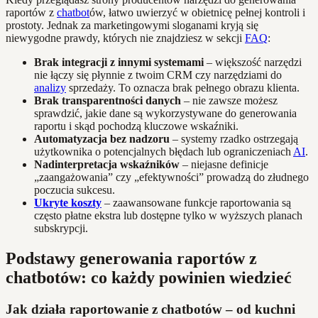
raportów z
chatbot
ów, łatwo uwierzyć w obietnicę pełnej kontroli i
prostoty. Jednak za marketingowymi sloganami kryją się
niewygodne prawdy, których nie znajdziesz w sekcji
FAQ
:
Brak integracji z innymi systemami
– większość narzędzi
nie łączy się płynnie z twoim CRM czy narzędziami do
analizy
sprzedaży. To oznacza brak pełnego obrazu klienta.
Brak transparentności danych
– nie zawsze możesz
sprawdzić, jakie dane są wykorzystywane do generowania
raportu i skąd pochodzą kluczowe wskaźniki.
Automatyzacja bez nadzoru
– systemy rzadko ostrzegają
użytkownika o potencjalnych błędach lub ograniczeniach
AI
.
Nadinterpretacja wskaźników
– niejasne definicje
„zaangażowania” czy „efektywności” prowadzą do złudnego
poczucia sukcesu.
Ukryte koszty
– zaawansowane funkcje raportowania są
często płatne ekstra lub dostępne tylko w wyższych planach
subskrypcji.
Podstawy generowania raportów z
chatbotów: co każdy powinien wiedzieć
Jak działa raportowanie z chatbotów – od kuchni