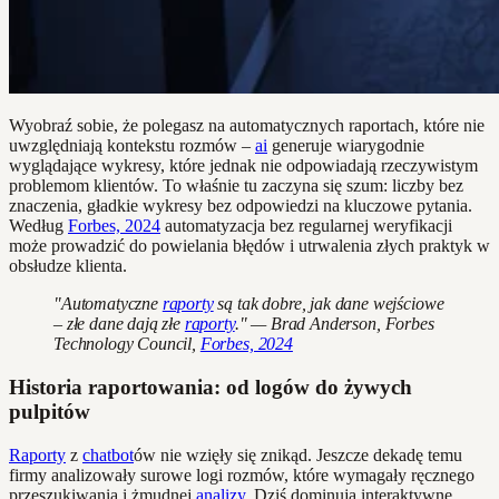
Wyobraź sobie, że polegasz na automatycznych raportach, które nie
uwzględniają kontekstu rozmów –
ai
generuje wiarygodnie
wyglądające wykresy, które jednak nie odpowiadają rzeczywistym
problemom klientów. To właśnie tu zaczyna się szum: liczby bez
znaczenia, gładkie wykresy bez odpowiedzi na kluczowe pytania.
Według
Forbes, 2024
automatyzacja bez regularnej weryfikacji
może prowadzić do powielania błędów i utrwalenia złych praktyk w
obsłudze klienta.
"Automatyczne
raporty
są tak dobre, jak dane wejściowe
– złe dane dają złe
raporty
." — Brad Anderson, Forbes
Technology Council,
Forbes, 2024
Historia raportowania: od logów do żywych
pulpitów
Raporty
z
chatbot
ów nie wzięły się znikąd. Jeszcze dekadę temu
firmy analizowały surowe logi rozmów, które wymagały ręcznego
przeszukiwania i żmudnej
analizy
. Dziś dominują interaktywne