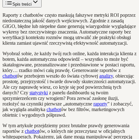
Spis treści
Raporty z chatbotów często maskują fałszywe metryki ROI poprzez
niedostateczną jakość danych wejściowych. Zgodnie z zasadą
GIGO, błędne lub niepełne dane generują wiarygodnie wyglądające
wykresy bez rzeczywistego znaczenia. Automatyczne raporty bez
weryfikacji kontekstu rozmów mogą utrwalić złe praktyki obsługi
klienta zamiast ujawnić rzeczywistą efektywność automatyzacji.
Wyobraź sobie, że każdy twój ruch online, każda interakcja klienta z
botem, każda automatyczna odpowiedź – wszystko to może być
skatalogowane, przeanalizowane i przedstawione w postaci raportu,
który… rzadko mówi całą prawdę. Generowanie raportów z
chatbot
ów przebojem weszło do świata cyfrowej
analizy
, obiecując
prostotę, przejrzystość i twarde dowody skuteczności automatyzacji.
Ale czy naprawdę wiesz, co kryje się pod powierzchnią tych
danych? Czy
statystyki
z panelu dashboardu są twoim
sprzymierzeńcem czy wrogiem? Pora zerwać zasłonę iluzji,
rozłożyć na czynniki pierwsze „automatyczne
raporty
” i zobaczyć,
jak wygląda analityka
chatbot
ów bez filtrów, marketingowych
obietnic i wygodnych półprawd.
W tym artykule przejdziemy przez brutalne prawdy generowania
raportów z
chatbot
ów, o których nie przeczytasz w oficjalnych
whitepaperach. Pokażemy, jak dane mogą manipulować percepcją