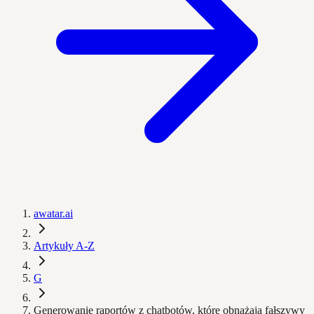
awatar.ai
Artykuły A-Z
G
Generowanie raportów z chatbotów, które obnażają fałszywy