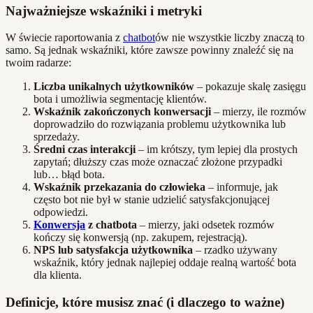
Najważniejsze wskaźniki i metryki
W świecie raportowania z
chatbot
ów nie wszystkie liczby znaczą to
samo. Są jednak wskaźniki, które zawsze powinny znaleźć się na
twoim radarze:
Liczba unikalnych użytkowników
– pokazuje skalę zasięgu
bota i umożliwia segmentację klientów.
Wskaźnik zakończonych konwersacji
– mierzy, ile rozmów
doprowadziło do rozwiązania problemu użytkownika lub
sprzedaży.
Średni czas interakcji
– im krótszy, tym lepiej dla prostych
zapytań; dłuższy czas może oznaczać złożone przypadki
lub… błąd bota.
Wskaźnik przekazania do człowieka
– informuje, jak
często bot nie był w stanie udzielić satysfakcjonującej
odpowiedzi.
Konwersja
z chatbota
– mierzy, jaki odsetek rozmów
kończy się konwersją (np. zakupem, rejestracją).
NPS lub satysfakcja użytkownika
– rzadko używany
wskaźnik, który jednak najlepiej oddaje realną wartość bota
dla klienta.
Definicje, które musisz znać (i dlaczego to ważne)