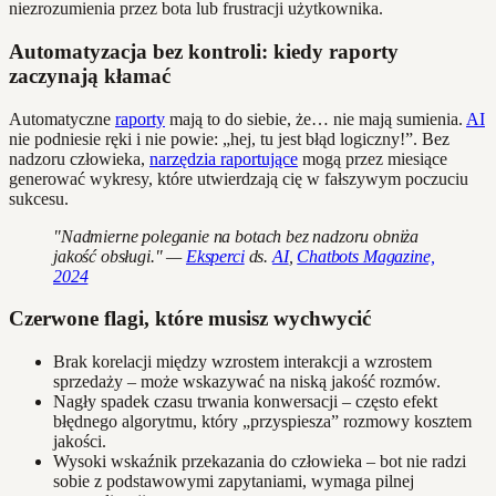
niezrozumienia przez bota lub frustracji użytkownika.
Automatyzacja bez kontroli: kiedy raporty
zaczynają kłamać
Automatyczne
raporty
mają to do siebie, że… nie mają sumienia.
AI
nie podniesie ręki i nie powie: „hej, tu jest błąd logiczny!”. Bez
nadzoru człowieka,
narzędzia raportujące
mogą przez miesiące
generować wykresy, które utwierdzają cię w fałszywym poczuciu
sukcesu.
"Nadmierne poleganie na botach bez nadzoru obniża
jakość obsługi." —
Eksperci
ds.
AI
,
Chatbots Magazine,
2024
Czerwone flagi, które musisz wychwycić
Brak korelacji między wzrostem interakcji a wzrostem
sprzedaży – może wskazywać na niską jakość rozmów.
Nagły spadek czasu trwania konwersacji – często efekt
błędnego algorytmu, który „przyspiesza” rozmowy kosztem
jakości.
Wysoki wskaźnik przekazania do człowieka – bot nie radzi
sobie z podstawowymi zapytaniami, wymaga pilnej