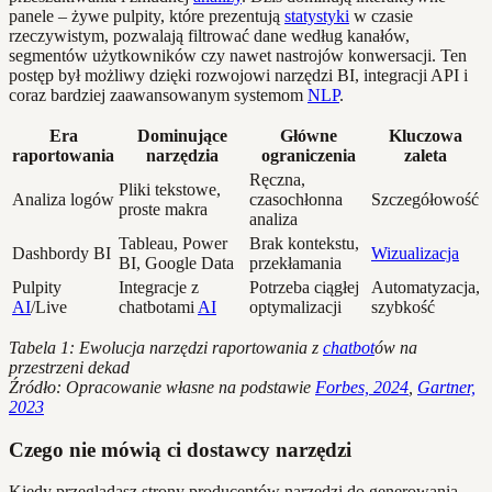
panele – żywe pulpity, które prezentują
statystyki
w czasie
rzeczywistym, pozwalają filtrować dane według kanałów,
segmentów użytkowników czy nawet nastrojów konwersacji. Ten
postęp był możliwy dzięki rozwojowi narzędzi BI, integracji API i
coraz bardziej zaawansowanym systemom
NLP
.
Era
Dominujące
Główne
Kluczowa
raportowania
narzędzia
ograniczenia
zaleta
Ręczna,
Pliki tekstowe,
Analiza logów
czasochłonna
Szczegółowość
proste makra
analiza
Tableau, Power
Brak kontekstu,
Dashbordy BI
Wizualizacja
BI, Google Data
przekłamania
Pulpity
Integracje z
Potrzeba ciągłej
Automatyzacja,
AI
/Live
chatbotami
AI
optymalizacji
szybkość
Tabela 1: Ewolucja narzędzi raportowania z
chatbot
ów na
przestrzeni dekad
Źródło: Opracowanie własne na podstawie
Forbes, 2024
,
Gartner,
2023
Czego nie mówią ci dostawcy narzędzi
Kiedy przeglądasz strony producentów narzędzi do generowania