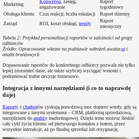
Konwersja
, zasięg,
Raport
Marketing
angażowanie
tygodniowy
Obsługa klienta
Czas reakcji, liczba eskalacji
Raport dzienny
Raport
Zarząd
ROI, koszt obsługi,
trendy
miesięczny
Tabela 2: Przykład personalizacji raportów w zależności od grupy
odbiorców
Źródło: Opracowanie własne na podstawie wdrożeń awatar.
ai
i
analiz branżowych
Dopasowanie raportów do konkretnego odbiorcy pozwala nie tylko
lepiej zrozumieć dane, ale także szybciej wyciągać wnioski i
podejmować trafne decyzje biznesowe.
Integracja z innymi narzędziami (i co to naprawdę
daje)
Raporty
z
chatbot
ów zyskują prawdziwą moc dopiero wtedy, gdy są
integrowane z innymi systemami – CRM, platformą sprzedażową,
narzędziami do
analizy
marketingowej. Dzięki temu możesz śledzić
cały cykl życia klienta: od pierwszego kontaktu z botem, przez
wszystkie interakcje, aż po finalną sprzedaż lub rezygnację.