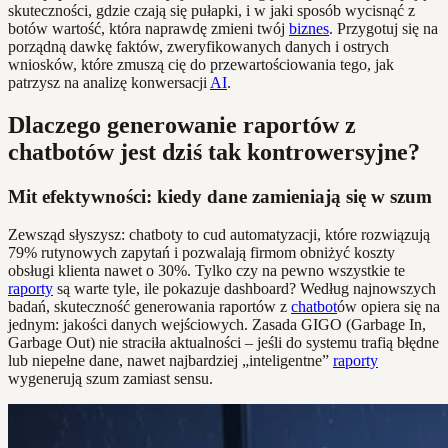
skuteczności, gdzie czają się pułapki, i w jaki sposób wycisnąć z
botów wartość, która naprawdę zmieni twój
biznes
. Przygotuj się na
porządną dawkę faktów, zweryfikowanych danych i ostrych
wniosków, które zmuszą cię do przewartościowania tego, jak
patrzysz na analizę konwersacji
AI
.
Dlaczego generowanie raportów z
chatbotów jest dziś tak kontrowersyjne?
Mit efektywności: kiedy dane zamieniają się w szum
Zewsząd słyszysz: chatboty to cud automatyzacji, które rozwiązują
79% rutynowych zapytań i pozwalają firmom obniżyć koszty
obsługi klienta nawet o 30%. Tylko czy na pewno wszystkie te
raporty
są warte tyle, ile pokazuje dashboard? Według najnowszych
badań, skuteczność generowania raportów z
chatbot
ów opiera się na
jednym: jakości danych wejściowych. Zasada GIGO (Garbage In,
Garbage Out) nie straciła aktualności – jeśli do systemu trafią błędne
lub niepełne dane, nawet najbardziej „inteligentne”
raporty
wygenerują szum zamiast sensu.