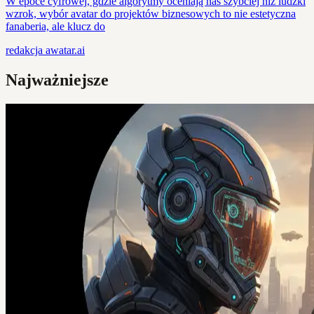
W epoce cyfrowej, gdzie algorytmy oceniają nas szybciej niż ludzki
wzrok, wybór avatar do projektów biznesowych to nie estetyczna
fanaberia, ale klucz do
redakcja
awatar.ai
Najważniejsze