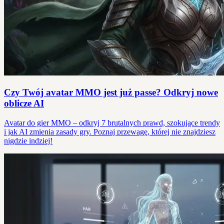
Czy Twój avatar MMO jest już passe? Odkryj nowe
oblicze AI
Avatar do gier MMO – odkryj 7 brutalnych prawd, szokujące trendy
i jak AI zmienia zasady gry. Poznaj przewagę, której nie znajdziesz
nigdzie indziej!