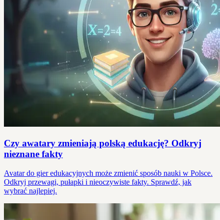
Czy awatary zmieniają polską edukację? Odkryj
nieznane fakty
Avatar do gier edukacyjnych może zmienić sposób nauki w Polsce.
Odkryj przewagi, pułapki i nieoczywiste fakty. Sprawdź, jak
wybrać najlepiej.