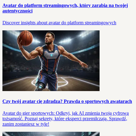
Avatar do platform streamingowych, który zarabia na twojej
autentyczności
Discover insights about avatar do platform streamingowych
Czy twój avatar cię zdradza? Prawda o sportowych awatarach
Avatar do gier sportowych: Odkryj, jak AI zmienia twoją cyfrową
tożsamość. Poznaj sekrety, które eksperci przemilczają. Sprawdź,
zanim zostaniesz w tyle!