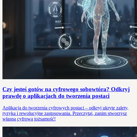
Czy jesteś gotów na cyfrowego sobowtóra? Odkryj
prawdę o aplikacjach do tworzenia postaci
Aplikacja do tworzenia cyfrowych postaci – odkryj ukryte zalety,
ryzyka i rewolucyjne zastosowania. Przeczytaj, zanim stworzysz
własną cyfrową tożsamość!