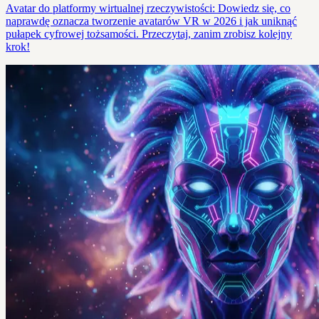
Avatar do platformy wirtualnej rzeczywistości: Dowiedz się, co
naprawdę oznacza tworzenie avatarów VR w 2026 i jak uniknąć
pułapek cyfrowej tożsamości. Przeczytaj, zanim zrobisz kolejny
krok!