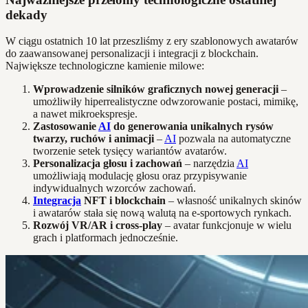
dekady
W ciągu ostatnich 10 lat przeszliśmy z ery szablonowych awatarów
do zaawansowanej personalizacji i integracji z blockchain.
Największe technologiczne kamienie milowe:
Wprowadzenie silników graficznych nowej generacji
–
umożliwiły hiperrealistyczne odwzorowanie postaci, mimikę,
a nawet mikroekspresje.
Zastosowanie
AI
do generowania unikalnych rysów
twarzy, ruchów i animacji
–
AI
pozwala na automatyczne
tworzenie setek tysięcy wariantów avatarów.
Personalizacja głosu i zachowań
– narzędzia
AI
umożliwiają modulację głosu oraz przypisywanie
indywidualnych wzorców zachowań.
Integracja
NFT i blockchain
– własność unikalnych skinów
i awatarów stała się nową walutą na e-sportowych rynkach.
Rozwój VR/AR i cross-play
– avatar funkcjonuje w wielu
grach i platformach jednocześnie.