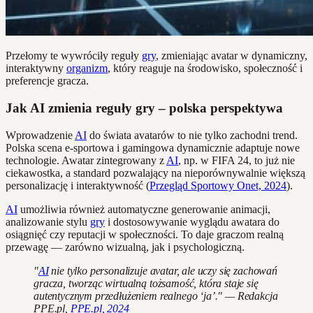
Przełomy te wywróciły reguły
gry
, zmieniając avatar w dynamiczny,
interaktywny
organizm
, który reaguje na środowisko, społeczność i
preferencje gracza.
Jak AI zmienia reguły gry – polska perspektywa
Wprowadzenie
AI
do świata avatarów to nie tylko zachodni trend.
Polska scena e-sportowa i gamingowa dynamicznie adaptuje nowe
technologie. Awatar zintegrowany z
AI
, np. w FIFA 24, to już nie
ciekawostka, a standard pozwalający na nieporównywalnie większą
personalizację i interaktywność (
Przegląd Sportowy Onet, 2024
).
AI
umożliwia również automatyczne generowanie animacji,
analizowanie stylu
gry
i dostosowywanie wyglądu awatara do
osiągnięć czy reputacji w społeczności. To daje graczom realną
przewagę — zarówno wizualną, jak i psychologiczną.
"
AI
nie tylko personalizuje avatar, ale uczy się zachowań
gracza, tworząc wirtualną tożsamość, która staje się
autentycznym przedłużeniem realnego ‘ja’." — Redakcja
PPE.pl,
PPE.pl, 2024