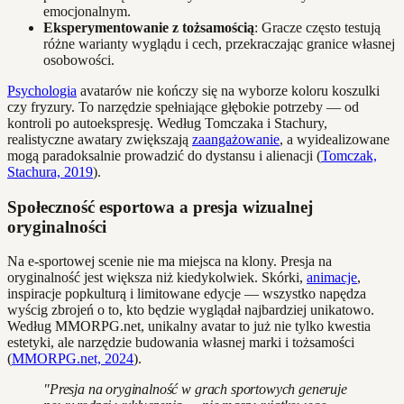
emocjonalnym.
Eksperymentowanie z tożsamością
: Gracze często testują
różne warianty wyglądu i cech, przekraczając granice własnej
osobowości.
Psychologia
avatarów nie kończy się na wyborze koloru koszulki
czy fryzury. To narzędzie spełniające głębokie potrzeby — od
kontroli po autoekspresję. Według Tomczaka i Stachury,
realistyczne awatary zwiększają
zaangażowanie
, a wyidealizowane
mogą paradoksalnie prowadzić do dystansu i alienacji (
Tomczak,
Stachura, 2019
).
Społeczność esportowa a presja wizualnej
oryginalności
Na e-sportowej scenie nie ma miejsca na klony. Presja na
oryginalność jest większa niż kiedykolwiek. Skórki,
animacje
,
inspiracje popkulturą i limitowane edycje — wszystko napędza
wyścig zbrojeń o to, kto będzie wyglądał najbardziej unikatowo.
Według MMORPG.net, unikalny avatar to już nie tylko kwestia
estetyki, ale narzędzie budowania własnej marki i tożsamości
(
MMORPG.net, 2024
).
"Presja na oryginalność w grach sportowych generuje