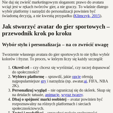
Nie daj się zwieść marketingowym sloganom: prawo do avatara
wciąż jest w rękach twórców gier, a nie graczy. To właśnie dlatego
wybór platformy i narzędzi do personalizacji powinien być
świadomą decyzją, a nie kwestią przypadku (
Klimczyk, 2015
).
Jak stworzyć avatar do gier sportowych –
przewodnik krok po kroku
Wybór stylu i personalizacja – na co zwrócić uwagę
Tworzenie własnego avatara do gier sportowych to nie tylko wybór
kolorów i fryzur. To proces, w którym liczy się każdy szczegół:
Określ cel
– czy chcesz się wyróżniać, czy raczej dopasować
do społeczności?
Wybierz platformę
– sprawdź, jakie
opcje
oferują
najpopularniejsze
gry
i narzędzia (np. awatar.
ai
, FIFA, NBA
2K).
Personalizuj wygląd
– nie ograniczaj się do skórek. Skup się
na detalach: tatuaże,
animacje
,
wyraz twarzy
.
Dbaj o spójność marki osobistej
– avatar powinien być
rozpoznawalny na różnych platformach i sieciach
społecznościowych.
Testuj i modyfikuj
– sprawdzaj reakcje społeczności,