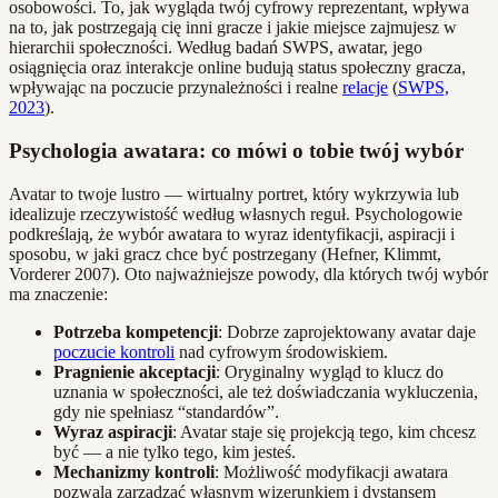
osobowości. To, jak wygląda twój cyfrowy reprezentant, wpływa
na to, jak postrzegają cię inni gracze i jakie miejsce zajmujesz w
hierarchii społeczności. Według badań SWPS, awatar, jego
osiągnięcia oraz interakcje online budują status społeczny gracza,
wpływając na poczucie przynależności i realne
relacje
(
SWPS,
2023
).
Psychologia awatara: co mówi o tobie twój wybór
Avatar to twoje lustro — wirtualny portret, który wykrzywia lub
idealizuje rzeczywistość według własnych reguł. Psychologowie
podkreślają, że wybór awatara to wyraz identyfikacji, aspiracji i
sposobu, w jaki gracz chce być postrzegany (Hefner, Klimmt,
Vorderer 2007). Oto najważniejsze powody, dla których twój wybór
ma znaczenie:
Potrzeba kompetencji
: Dobrze zaprojektowany avatar daje
poczucie kontroli
nad cyfrowym środowiskiem.
Pragnienie akceptacji
: Oryginalny wygląd to klucz do
uznania w społeczności, ale też doświadczania wykluczenia,
gdy nie spełniasz “standardów”.
Wyraz aspiracji
: Avatar staje się projekcją tego, kim chcesz
być — a nie tylko tego, kim jesteś.
Mechanizmy kontroli
: Możliwość modyfikacji awatara
pozwala zarządzać własnym wizerunkiem i dystansem