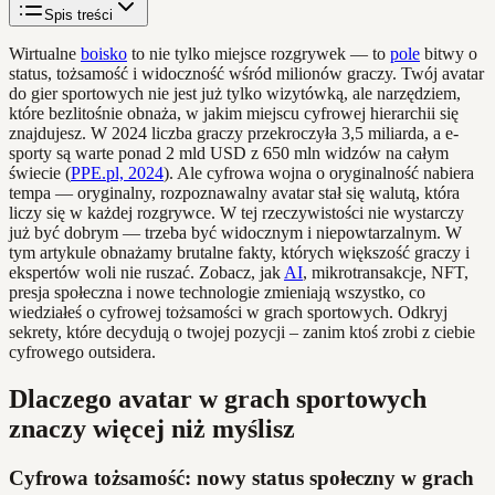
Spis treści
Wirtualne
boisko
to nie tylko miejsce rozgrywek — to
pole
bitwy o
status, tożsamość i widoczność wśród milionów graczy. Twój avatar
do gier sportowych nie jest już tylko wizytówką, ale narzędziem,
które bezlitośnie obnaża, w jakim miejscu cyfrowej hierarchii się
znajdujesz. W 2024 liczba graczy przekroczyła 3,5 miliarda, a e-
sporty są warte ponad 2 mld USD z 650 mln widzów na całym
świecie (
PPE.pl, 2024
). Ale cyfrowa wojna o oryginalność nabiera
tempa — oryginalny, rozpoznawalny avatar stał się walutą, która
liczy się w każdej rozgrywce. W tej rzeczywistości nie wystarczy
już być dobrym — trzeba być widocznym i niepowtarzalnym. W
tym artykule obnażamy brutalne fakty, których większość graczy i
ekspertów woli nie ruszać. Zobacz, jak
AI
, mikrotransakcje, NFT,
presja społeczna i nowe technologie zmieniają wszystko, co
wiedziałeś o cyfrowej tożsamości w grach sportowych. Odkryj
sekrety, które decydują o twojej pozycji – zanim ktoś zrobi z ciebie
cyfrowego outsidera.
Dlaczego avatar w grach sportowych
znaczy więcej niż myślisz
Cyfrowa tożsamość: nowy status społeczny w grach