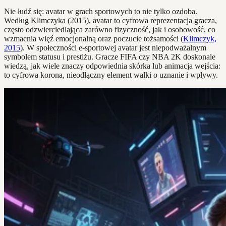
Nie łudź się: avatar w grach sportowych to nie tylko ozdoba.
Według Klimczyka (2015), avatar to cyfrowa reprezentacja gracza,
często odzwierciedlająca zarówno fizyczność, jak i osobowość, co
wzmacnia więź emocjonalną oraz poczucie tożsamości (
Klimczyk,
2015
). W społeczności e-sportowej avatar jest niepodważalnym
symbolem statusu i prestiżu. Gracze FIFA czy NBA 2K doskonale
wiedzą, jak wiele znaczy odpowiednia skórka lub animacja wejścia:
to cyfrowa korona, nieodłączny element walki o uznanie i wpływy.