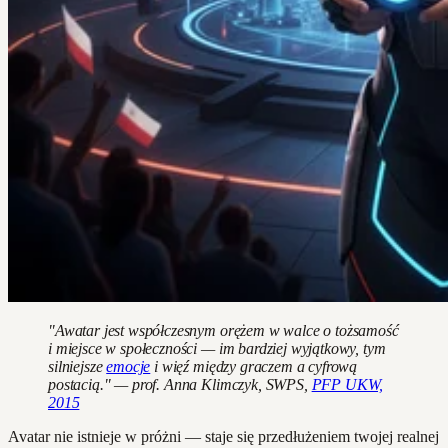
"Awatar jest współczesnym orężem w walce o tożsamość
i miejsce w społeczności — im bardziej wyjątkowy, tym
silniejsze
emocje
i więź między graczem a cyfrową
postacią." — prof. Anna Klimczyk, SWPS,
PFP UKW,
2015
Avatar nie istnieje w próżni — staje się przedłużeniem twojej realnej