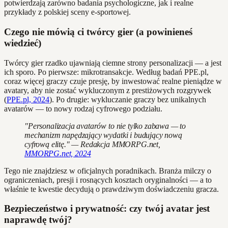
potwierdzają zarówno badania psychologiczne, jak i realne
przykłady z polskiej sceny e-sportowej.
Czego nie mówią ci twórcy gier (a powinieneś
wiedzieć)
Twórcy gier rzadko ujawniają ciemne strony personalizacji — a jest
ich sporo. Po pierwsze: mikrotransakcje. Według badań PPE.pl,
coraz więcej graczy czuje presję, by inwestować realne pieniądze w
avatary, aby nie zostać wykluczonym z prestiżowych rozgrywek
(
PPE.pl, 2024
). Po drugie: wykluczanie graczy bez unikalnych
avatarów — to nowy rodzaj cyfrowego podziału.
"Personalizacja avatarów to nie tylko zabawa — to
mechanizm napędzający wydatki i budujący nową
cyfrową elitę." — Redakcja MMORPG.net,
MMORPG.net, 2024
Tego nie znajdziesz w oficjalnych poradnikach. Branża milczy o
ograniczeniach, presji i rosnących kosztach oryginalności — a to
właśnie te kwestie decydują o prawdziwym doświadczeniu gracza.
Bezpieczeństwo i prywatność: czy twój avatar jest
naprawdę twój?