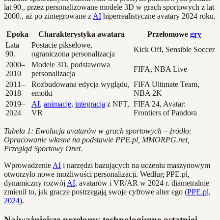
lat 90., przez personalizowane modele 3D w grach sportowych z lat
2000., aż po zintegrowane z
AI
hiperrealistyczne avatary 2024 roku.
Epoka
Charakterystyka awatara
Przełomowe
gry
Lata
Postacie pikselowe,
Kick Off, Sensible Soccer
90.
ograniczona personalizacja
2000–
Modele 3D, podstawowa
FIFA, NBA Live
2010
personalizacja
2011–
Rozbudowana edycja wyglądu,
FIFA Ultimate Team,
2018
emotki
NBA 2K
2019–
AI
,
animacje
,
integracja
z NFT,
FIFA 24, Avatar:
2024
VR
Frontiers of Pandora
Tabela 1: Ewolucja avatarów w grach sportowych – źródło:
Opracowanie własne na podstawie PPE.pl, MMORPG.net,
Przegląd Sportowy Onet.
Wprowadzenie
AI
i narzędzi bazujących na uczeniu maszynowym
otworzyło nowe możliwości personalizacji. Według PPE.pl,
dynamiczny rozwój
AI
, avatarów i VR/AR w 2024 r. diametralnie
zmienił to, jak gracze postrzegają swoje cyfrowe alter ego (
PPE.pl,
2024
).
Najważniejsze przełomy technologiczne ostatniej