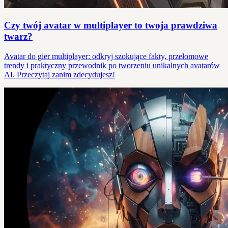
Czy twój avatar w multiplayer to twoja prawdziwa
twarz?
Avatar do gier multiplayer: odkryj szokujące fakty, przełomowe
trendy i praktyczny przewodnik po tworzeniu unikalnych avatarów
AI. Przeczytaj zanim zdecydujesz!