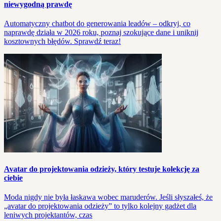
niewygodną prawdę
Automatyczny chatbot do generowania leadów – odkryj, co
naprawdę działa w 2026 roku, poznaj szokujące dane i uniknij
kosztownych błędów. Sprawdź teraz!
Avatar do projektowania odzieży, który testuje kolekcję za
ciebie
Moda nigdy nie była łaskawa wobec maruderów. Jeśli słyszałeś, że
„avatar do projektowania odzieży” to tylko kolejny gadżet dla
leniwych projektantów, czas