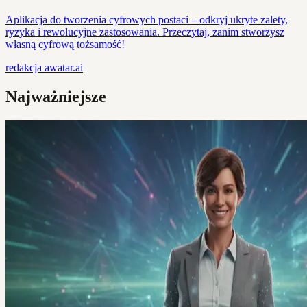
Aplikacja do tworzenia cyfrowych postaci – odkryj ukryte zalety,
ryzyka i rewolucyjne zastosowania. Przeczytaj, zanim stworzysz
własną cyfrową tożsamość!
redakcja
awatar.ai
Najważniejsze