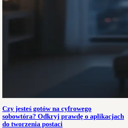
Czy jesteś gotów na cyfrowego
sobowtóra? Odkryj prawdę o aplikacjach
do tworzenia postaci