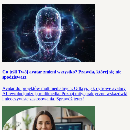
Co jeśli Twój avatar zmieni wszystko? Prawda, której się nie
spodziewasz
Avatar do projektów multimedialnych: Odkryj, jak cyfrowe avatary
AI rewolucjonizują multimedia. Poznaj mity, praktyczne wskazówki
i nieoczywiste zastosowania. Sprawdź teraz!