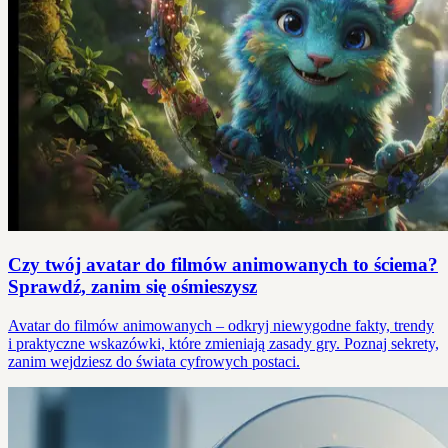
Czy twój avatar do filmów animowanych to ściema?
Sprawdź, zanim się ośmieszysz
Avatar do filmów animowanych – odkryj niewygodne fakty, trendy
i praktyczne wskazówki, które zmieniają zasady gry. Poznaj sekrety,
zanim wejdziesz do świata cyfrowych postaci.