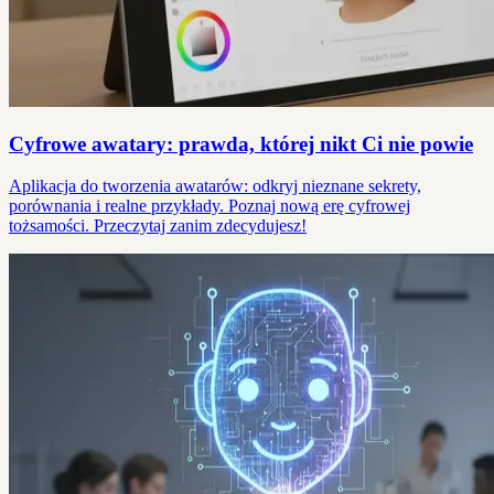
Cyfrowe awatary: prawda, której nikt Ci nie powie
Aplikacja do tworzenia awatarów: odkryj nieznane sekrety,
porównania i realne przykłady. Poznaj nową erę cyfrowej
tożsamości. Przeczytaj zanim zdecydujesz!