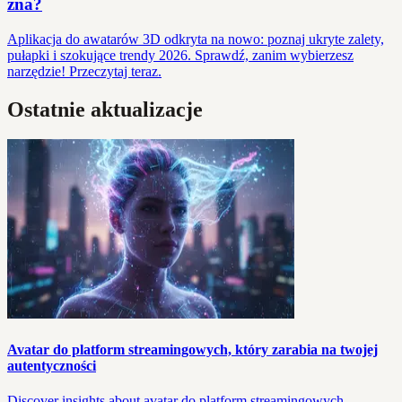
zna?
Aplikacja do awatarów 3D odkryta na nowo: poznaj ukryte zalety,
pułapki i szokujące trendy 2026. Sprawdź, zanim wybierzesz
narzędzie! Przeczytaj teraz.
Ostatnie aktualizacje
Avatar do platform streamingowych, który zarabia na twojej
autentyczności
Discover insights about avatar do platform streamingowych