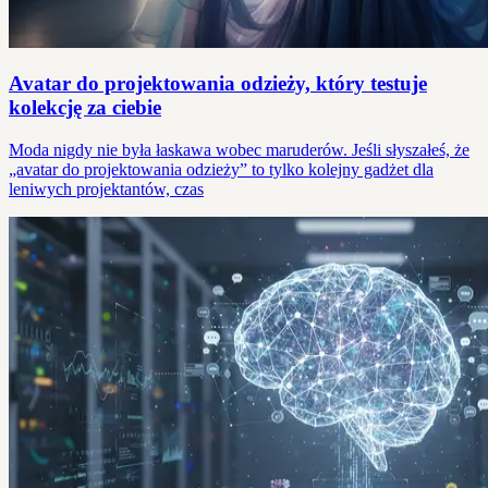
Avatar do projektowania odzieży, który testuje
kolekcję za ciebie
Moda nigdy nie była łaskawa wobec maruderów. Jeśli słyszałeś, że
„avatar do projektowania odzieży” to tylko kolejny gadżet dla
leniwych projektantów, czas