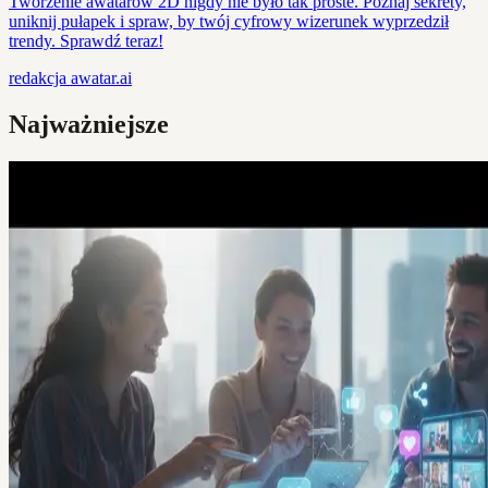
Tworzenie awatarów 2D nigdy nie było tak proste. Poznaj sekrety,
uniknij pułapek i spraw, by twój cyfrowy wizerunek wyprzedził
trendy. Sprawdź teraz!
redakcja
awatar.ai
Najważniejsze