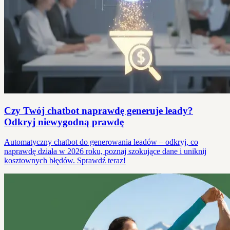
Czy Twój chatbot naprawdę generuje leady?
Odkryj niewygodną prawdę
Automatyczny chatbot do generowania leadów – odkryj, co
naprawdę działa w 2026 roku, poznaj szokujące dane i uniknij
kosztownych błędów. Sprawdź teraz!