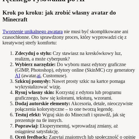
Krok po kroku: jak zrobić własny avatar do
Minecraft
Tworzenie unikalnego awatara
nie musi być skomplikowane ani
czasochłonne. Oto sprawdzony proces, który wyprowadzi cię z
kreatywnej strefy komfortu:
Zdecyduj o stylu:
Czy stawiasz na kreskówkowy luz,
realizm, a może cyberpunk?
Wybierz narzędzie:
Do wyboru masz edytory graficzne
(GIMP, Photoshop), edytory online (SkinMC) czy generatory
AI
(awatar.
ai
, Customuse).
Szkicuj pomysły:
Nawet prosty szkic na kartce pomaga
wykrystalizować wizję.
Rysuj własny skin:
Korzystaj z edytora lub programu
graficznego, baw się kolorami, teksturą, wzorami.
Dodaj autorskie elementy:
Akcesoria, detale, nieoczywiste
połączenia kolorystyczne – to one tworzą legendę.
Testuj efekt:
Wgraj skin do Minecraft i sprawdź, jak się
prezentuje na tle innych.
Poprawiaj:
Eksperymentuj, wprowadzaj zmiany, aż
osiągniesz satysfakcję.
Oceń feedback:
Zapytaj znajomych lub społeczność o opinię