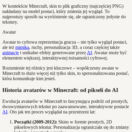
W kontekście Minecraft, skin to plik graficzny (najczęściej PNG)
nakładany na model postaci, który zmienia jej wygląd. To
najprostszy sposób na wyróżnienie się, ale ograniczony jedynie do
tekstury.
Awatar
Awatar to cyfrowa reprezentacja gracza – nie tylko wygląd postaci,
ale też
mimika
, ruchy, personalizacja 3D, a coraz częściej także
animacje
i unikalne efekty generowane przez
AI
. Awatar może być
elementem większej, interaktywnej tożsamości cyfrowej.
Rozumienie tej różnicy jest kluczowe – współczesny awatar w
Minecraft to dużo więcej niż tylko skin, to spersonalizowana postać,
która komunikuje kim jesteś.
Historia avatarów w Minecraft: od pikseli do AI
Ewolucja avatarów w Minecraft to fascynująca podróż od prostych,
dwuwymiarowych tekstur po zaawansowane, interaktywne postacie
AI
. Oto jak ten proces wyglądał na przestrzeni lat:
Początki (2009-2012):
Skins w formie prostych, 2D
pikselowych tekstur. Personalizacja ograniczała się do zmiany