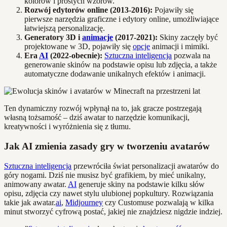
kolorów i prostych wzorów.
Rozwój edytorów online (2013-2016):
Pojawiły się
pierwsze narzędzia graficzne i edytory online, umożliwiające
łatwiejszą personalizację.
Generatory 3D i
animacje
(2017-2021):
Skiny zaczęły być
projektowane w 3D, pojawiły się
opcje
animacji i mimiki.
Era
AI
(2022-obecnie):
Sztuczna inteligencja
pozwala na
generowanie skinów na podstawie opisu lub zdjęcia, a także
automatyczne dodawanie unikalnych efektów i animacji.
Ten dynamiczny rozwój wpłynął na to, jak gracze postrzegają
własną tożsamość – dziś awatar to narzędzie komunikacji,
kreatywności i wyróżnienia się z tłumu.
Jak AI zmienia zasady gry w tworzeniu avatarów
Sztuczna inteligencja
przewróciła świat personalizacji awatarów do
góry nogami. Dziś nie musisz być grafikiem, by mieć unikalny,
animowany awatar.
AI
generuje skiny na podstawie kilku słów
opisu, zdjęcia czy nawet stylu ulubionej popkultury. Rozwiązania
takie jak awatar.
ai
,
Midjourney
czy Customuse pozwalają w kilka
minut stworzyć cyfrową postać, jakiej nie znajdziesz nigdzie indziej.