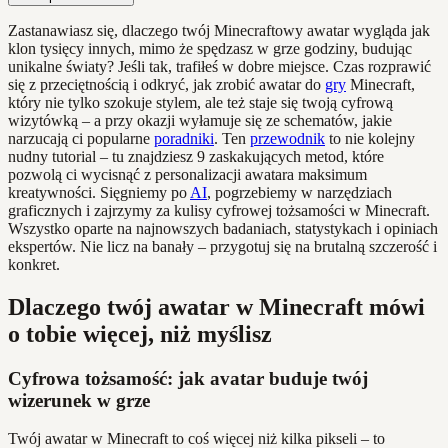
Zastanawiasz się, dlaczego twój Minecraftowy awatar wygląda jak
klon tysięcy innych, mimo że spędzasz w grze godziny, budując
unikalne światy? Jeśli tak, trafiłeś w dobre miejsce. Czas rozprawić
się z przeciętnością i odkryć, jak zrobić awatar do
gry
Minecraft,
który nie tylko szokuje stylem, ale też staje się twoją cyfrową
wizytówką – a przy okazji wyłamuje się ze schematów, jakie
narzucają ci popularne
poradniki
. Ten
przewodnik
to nie kolejny
nudny tutorial – tu znajdziesz 9 zaskakujących metod, które
pozwolą ci wycisnąć z personalizacji awatara maksimum
kreatywności. Sięgniemy po
AI
, pogrzebiemy w narzędziach
graficznych i zajrzymy za kulisy cyfrowej tożsamości w Minecraft.
Wszystko oparte na najnowszych badaniach, statystykach i opiniach
ekspertów. Nie licz na banały – przygotuj się na brutalną szczerość i
konkret.
Dlaczego twój awatar w Minecraft mówi
o tobie więcej, niż myślisz
Cyfrowa tożsamość: jak avatar buduje twój
wizerunek w grze
Twój awatar w Minecraft to coś więcej niż kilka pikseli – to