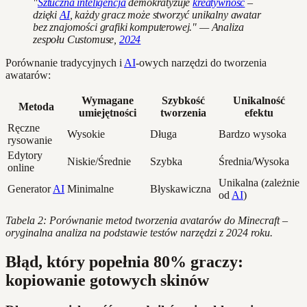
"
Sztuczna inteligencja
demokratyzuje
kreatywność
–
dzięki
AI
, każdy gracz może stworzyć unikalny awatar
bez znajomości grafiki komputerowej." — Analiza
zespołu Customuse,
2024
Porównanie tradycyjnych i
AI
-owych narzędzi do tworzenia
awatarów:
Wymagane
Szybkość
Unikalność
Metoda
umiejętności
tworzenia
efektu
Ręczne
Wysokie
Długa
Bardzo wysoka
rysowanie
Edytory
Niskie/Średnie
Szybka
Średnia/Wysoka
online
Unikalna (zależnie
Generator
AI
Minimalne
Błyskawiczna
od
AI
)
Tabela 2: Porównanie metod tworzenia avatarów do Minecraft –
oryginalna analiza na podstawie testów narzędzi z 2024 roku.
Błąd, który popełnia 80% graczy:
kopiowanie gotowych skinów