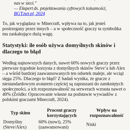
nas w sieci."
— Ekspert ds. projektowania cyfrowych tożsamości,
BGT.net.pl, 2024
To, jak wyglądasz w Minecraft, wpływa na to, jak jesteś
postrzegany przez innych – a w społeczność graczy ta symbolika
ma zaskakująco dużą wagę.
Statystyki: ile osób używa domyślnych skinów i
dlaczego to błąd
Według najnowszych danych, nawet 60% nowych graczy przez
pierwsze tygodnie korzysta z domyślnych skinów Steve’a lub Alex
– a wśród bardziej zaawansowanych ten odsetek maleje, ale wciąż
sięga 25%. Dlaczego to błąd? Z badań wynika, że gracze z
niestandardowym avatarem częściej są zapraszani do zamkniętych
społeczności, a ich rozpoznawalność na serwerach wzrasta nawet o
40% (Źródło: Opracowanie własne na podstawie wywiadów z
polskimi graczami Minecraft, 2024).
Procent graczy
Wpływ na
Typ skinu
korzystających
rozpoznawalność
Domyślny
60% (nowi), 25%
Niski
(Steve/Alex)
(zaawansowani)