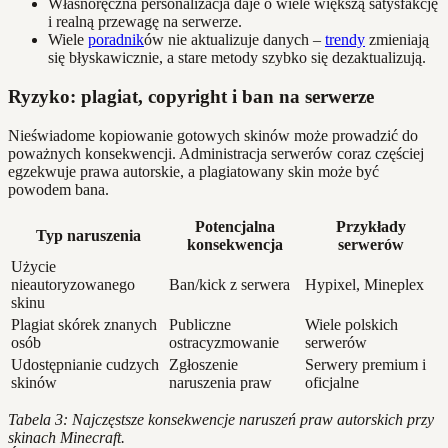
Własnoręczna personalizacja daje o wiele większą satysfakcję
i realną przewagę na serwerze.
Wiele
poradnik
ów nie aktualizuje danych –
trendy
zmieniają
się błyskawicznie, a stare metody szybko się dezaktualizują.
Ryzyko: plagiat, copyright i ban na serwerze
Nieświadome kopiowanie gotowych skinów może prowadzić do
poważnych konsekwencji. Administracja serwerów coraz częściej
egzekwuje prawa autorskie, a plagiatowany skin może być
powodem bana.
Potencjalna
Przykłady
Typ naruszenia
konsekwencja
serwerów
Użycie
nieautoryzowanego
Ban/kick z serwera
Hypixel, Mineplex
skinu
Plagiat skórek znanych
Publiczne
Wiele polskich
osób
ostracyzmowanie
serwerów
Udostępnianie cudzych
Zgłoszenie
Serwery premium i
skinów
naruszenia praw
oficjalne
Tabela 3: Najczęstsze konsekwencje naruszeń praw autorskich przy
skinach Minecraft.