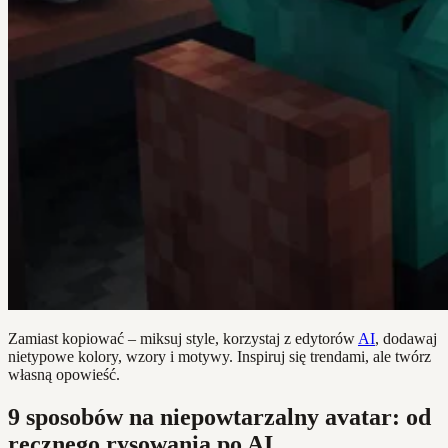
Zamiast kopiować – miksuj style, korzystaj z edytorów
AI
, dodawaj
nietypowe kolory, wzory i motywy. Inspiruj się trendami, ale twórz
własną opowieść.
9 sposobów na niepowtarzalny avatar: od
ręcznego rysowania po AI