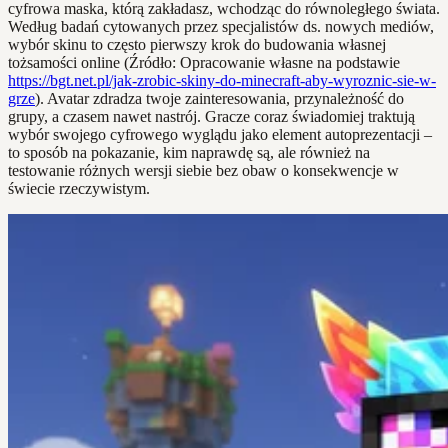
cyfrowa maska, którą zakładasz, wchodząc do równoległego świata.
Według badań cytowanych przez specjalistów ds. nowych mediów,
wybór skinu to często pierwszy krok do budowania własnej
tożsamości online (Źródło: Opracowanie własne na podstawie
https://bgt.net.pl/jak-zrobic-skiny-do-minecraft-aby-wyroznic-sie-w-
grze
). Avatar zdradza twoje zainteresowania, przynależność do
grupy, a czasem nawet nastrój. Gracze coraz świadomiej traktują
wybór swojego cyfrowego wyglądu jako element autoprezentacji –
to sposób na pokazanie, kim naprawdę są, ale również na
testowanie różnych wersji siebie bez obaw o konsekwencje w
świecie rzeczywistym.