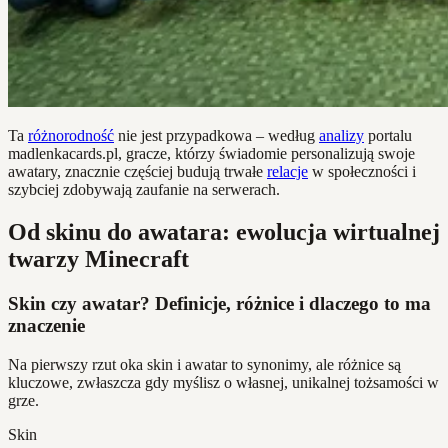
Ta
różnorodność
nie jest przypadkowa – według
analizy
portalu
madlenkacards.pl, gracze, którzy świadomie personalizują swoje
awatary, znacznie częściej budują trwałe
relacje
w społeczności i
szybciej zdobywają zaufanie na serwerach.
Od skinu do awatara: ewolucja wirtualnej
twarzy Minecraft
Skin czy awatar? Definicje, różnice i dlaczego to ma
znaczenie
Na pierwszy rzut oka skin i awatar to synonimy, ale różnice są
kluczowe, zwłaszcza gdy myślisz o własnej, unikalnej tożsamości w
grze.
Skin