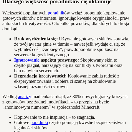
Dlaczego większość poradników cię okłamuje
Większość popularnych
poradnik
ów wciąż proponuje kopiowanie
gotowych skinów z internetu, ignorując kwestie oryginalności, praw
autorskich i kreatywności. Oto kilka powodów, dla których to droga
donikąd:
Brak wyróżnienia się:
Używanie gotowych skinów sprawia,
że twój awatar ginie w tłumie – nawet jeśli wydaje ci się, że
wybrałeś coś „rzadkiego”, prawdopodobnie spotkasz na
serwerze kogoś identycznego.
Ignorowanie
aspektu prawnego:
Skopiowany skin to
często plagiat, narażający cię na konflikty z twórcami oraz
ban na wielu serwerach.
Degradacja kreatywności:
Kopiowanie zabija radość z
eksperymentowania i odbiera ci szansę na zbudowanie
własnej tożsamości cyfrowej.
Według
analizy
madlenkacards.pl, aż 80% nowych graczy korzysta
z gotowców bez żadnej modyfikacji – to przepis na bycie
„anonimowym numerem” w społeczności Minecraft.
Kopiowanie to nie inspiracja – to stagnacja.
Gotowe
poradniki
często pomijają kwestie bezpieczeństwa i
legalności skinów.