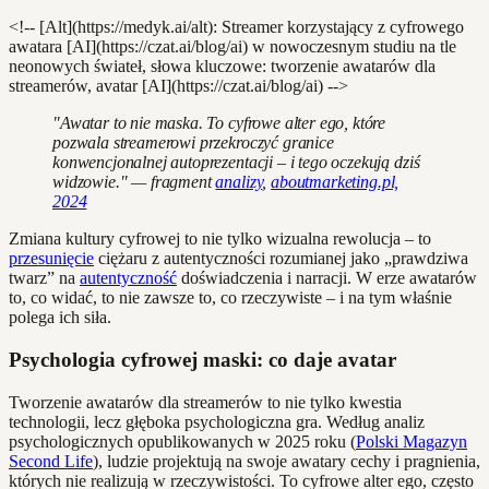
<!-- [Alt](https://medyk.ai/alt): Streamer korzystający z cyfrowego
awatara [AI](https://czat.ai/blog/ai) w nowoczesnym studiu na tle
neonowych świateł, słowa kluczowe: tworzenie awatarów dla
streamerów, avatar [AI](https://czat.ai/blog/ai) -->
"Awatar to nie maska. To cyfrowe alter ego, które
pozwala streamerowi przekroczyć granice
konwencjonalnej autoprezentacji – i tego oczekują dziś
widzowie." — fragment
analizy
,
aboutmarketing.pl,
2024
Zmiana kultury cyfrowej to nie tylko wizualna rewolucja – to
przesunięcie
ciężaru z autentyczności rozumianej jako „prawdziwa
twarz” na
autentyczność
doświadczenia i narracji. W erze awatarów
to, co widać, to nie zawsze to, co rzeczywiste – i na tym właśnie
polega ich siła.
Psychologia cyfrowej maski: co daje avatar
Tworzenie awatarów dla streamerów to nie tylko kwestia
technologii, lecz głęboka psychologiczna gra. Według analiz
psychologicznych opublikowanych w 2025 roku (
Polski Magazyn
Second Life
), ludzie projektują na swoje awatary cechy i pragnienia,
których nie realizują w rzeczywistości. To cyfrowe alter ego, często