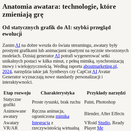
Anatomia awatara: technologie, które
zmieniają grę
Od statycznych grafik do AI: szybki przegląd
ewolucji
Zanim
AI
na dobre weszła do świata streamingu, awatary były
prostymi grafikami lub animacjami opartymi na ręcznie stworzonych
modelach. Dzisiaj generator
AI
potrafi wygenerować setki
unikalnych postaci w kilka minut, z pełną mimiką, synchronizacją
mowy i wielojęzycznością. Według raportu
aboutmarketing.pl,
2024
, narzędzia takie jak Synthesys czy CapCut
AI
Avatar
Generator wyznaczają nowe standardy personalizacji i
interaktywności.
Etap rozwoju
Charakterystyka
Przykłady narzędzi
Statyczne
Proste rysunki, brak ruchu
Paint, Photoshop
grafiki
Animowane
Ręczna animacja,
Blender, After Effects
awatary
ograniczona
mimika
Awatary
Integracja
z
VRoid
Studio
, Ready
VR/AR
rzeczywistością wirtualną
Player
Me