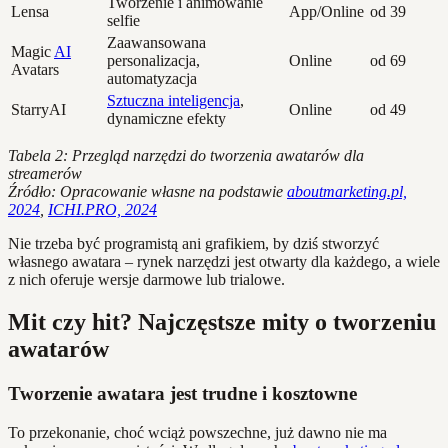
Tworzenie i animowanie
Lensa
App/Online
od 39
selfie
Zaawansowana
Magic
AI
personalizacja,
Online
od 69
Avatars
automatyzacja
Sztuczna inteligencja
,
StarryAI
Online
od 49
dynamiczne efekty
Tabela 2: Przegląd narzędzi do tworzenia awatarów dla
streamerów
Źródło: Opracowanie własne na podstawie
aboutmarketing.pl,
2024
,
ICHI.PRO, 2024
Nie trzeba być programistą ani grafikiem, by dziś stworzyć
własnego awatara – rynek narzędzi jest otwarty dla każdego, a wiele
z nich oferuje wersje darmowe lub trialowe.
Mit czy hit? Najczęstsze mity o tworzeniu
awatarów
Tworzenie awatara jest trudne i kosztowne
To przekonanie, choć wciąż powszechne, już dawno nie ma