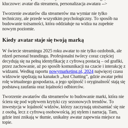
kluczowe: avatar dla streamera, personalizacja awatara -->
Tworzenie awatarów dla streamerów ma wymiar nie tylko
techniczny, ale przede wszystkim psychologiczny. To sposób na
budowanie tożsamości, która oddziałuje na widza na zupełnie
nowym poziomie.
Kiedy avatar staje się twoją marką
W świecie streamingu 2025 roku awatar to nie tylko ozdobnik, ale
rdzeń personal brandingu. Profesjonalni twórcy coraz częściej
decydują się na pełną identyfikację z cyfrową postacią – od grafiki,
przez zachowanie, aż po sposób komunikacji na czacie i interakcję z
widzami. Według raportu
nowymarketing.pl, 2024
najwięcej czasu
widzowie spędzają na kanałach „Just Chatting”, gdzie awatar pełni
rolę wirtualnego gospodarza, a jego spójność i oryginalność stają się
podstawą zaufania oraz lojalności odbiorców.
Tworzenie awatarów dla streamerów to budowanie marki, która nie
ściera się pod wpływem krytyki czy sezonowych trendów. To
inwestycja w lojalność widzów, którzy zaczynają utożsamiać się nie
z osobą, lecz z cyfrową osobowością, jej stylem i narracją. Tam,
gdzie inni znikają w tłumie, unikalny awatar zapewnia miejsce na
topie.