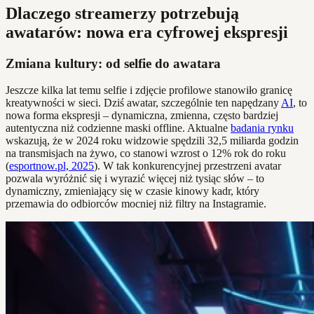
Dlaczego streamerzy potrzebują
awatarów: nowa era cyfrowej ekspresji
Zmiana kultury: od selfie do awatara
Jeszcze kilka lat temu selfie i zdjęcie profilowe stanowiło granicę
kreatywności w sieci. Dziś awatar, szczególnie ten napędzany
AI
, to
nowa forma ekspresji – dynamiczna, zmienna, często bardziej
autentyczna niż codzienne maski offline. Aktualne
badania rynku
wskazują, że w 2024 roku widzowie spędzili 32,5 miliarda godzin
na transmisjach na żywo, co stanowi wzrost o 12% rok do roku
(
esportnow.pl, 2025
). W tak konkurencyjnej przestrzeni avatar
pozwala wyróżnić się i wyrazić więcej niż tysiąc słów – to
dynamiczny, zmieniający się w czasie kinowy kadr, który
przemawia do odbiorców mocniej niż filtry na Instagramie.