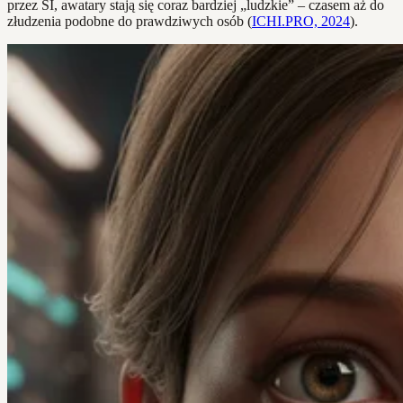
przez SI, awatary stają się coraz bardziej „ludzkie” – czasem aż do
złudzenia podobne do prawdziwych osób (
ICHI.PRO, 2024
).