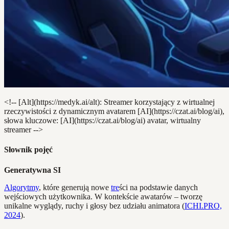
<!-- [Alt](https://medyk.ai/alt): Streamer korzystający z wirtualnej
rzeczywistości z dynamicznym avatarem [AI](https://czat.ai/blog/ai),
słowa kluczowe: [AI](https://czat.ai/blog/ai) avatar, wirtualny
streamer -->
Słownik pojęć
Generatywna SI
Algorytmy
, które generują nowe
tre
ści na podstawie danych
wejściowych użytkownika. W kontekście awatarów – tworzę
unikalne wyglądy, ruchy i głosy bez udziału animatora (
ICHI.PRO,
2024
).