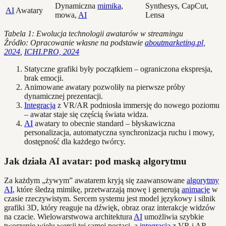
Dynamiczna
mimika
,
Synthesys, CapCut,
AI
Awatary
mowa,
AI
Lensa
Tabela 1: Ewolucja technologii awatarów w streamingu
Źródło: Opracowanie własne na podstawie
aboutmarketing.pl,
2024
,
ICHI.PRO, 2024
Statyczne grafiki były początkiem – ograniczona ekspresja,
brak emocji.
Animowane awatary pozwoliły na pierwsze próby
dynamicznej prezentacji.
Integracja
z VR/AR podniosła immersję do nowego poziomu
– awatar staje się częścią świata widza.
AI
awatary to obecnie standard – błyskawiczna
personalizacja, automatyczna synchronizacja ruchu i mowy,
dostępność dla każdego twórcy.
Jak działa AI avatar: pod maską algorytmu
Za każdym „żywym” awatarem kryją się zaawansowane
algorytmy
AI
, które śledzą mimikę, przetwarzają mowę i generują
animacje
w
czasie rzeczywistym. Sercem systemu jest model językowy i silnik
grafiki 3D, który reaguje na dźwięk, obraz oraz interakcje widzów
na czacie. Wielowarstwowa architektura
AI
umożliwia szybkie
tworzenie wielu wersji tej samej postaci, a
integracja
z VR i AR