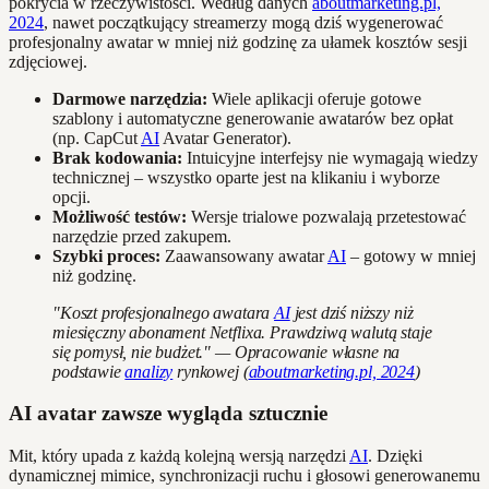
pokrycia w rzeczywistości. Według danych
aboutmarketing.pl,
2024
, nawet początkujący streamerzy mogą dziś wygenerować
profesjonalny awatar w mniej niż godzinę za ułamek kosztów sesji
zdjęciowej.
Darmowe narzędzia:
Wiele aplikacji oferuje gotowe
szablony i automatyczne generowanie awatarów bez opłat
(np. CapCut
AI
Avatar Generator).
Brak kodowania:
Intuicyjne interfejsy nie wymagają wiedzy
technicznej – wszystko oparte jest na klikaniu i wyborze
opcji.
Możliwość testów:
Wersje trialowe pozwalają przetestować
narzędzie przed zakupem.
Szybki proces:
Zaawansowany awatar
AI
– gotowy w mniej
niż godzinę.
"Koszt profesjonalnego awatara
AI
jest dziś niższy niż
miesięczny abonament Netflixa. Prawdziwą walutą staje
się pomysł, nie budżet." — Opracowanie własne na
podstawie
analizy
rynkowej (
aboutmarketing.pl, 2024
)
AI avatar zawsze wygląda sztucznie
Mit, który upada z każdą kolejną wersją narzędzi
AI
. Dzięki
dynamicznej mimice, synchronizacji ruchu i głosowi generowanemu