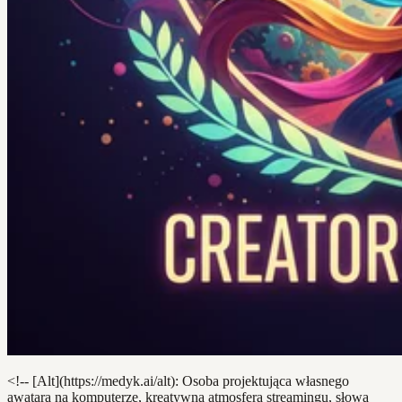
<!-- [Alt](https://medyk.ai/alt): Osoba projektująca własnego
awatara na komputerze, kreatywna atmosfera streamingu, słowa