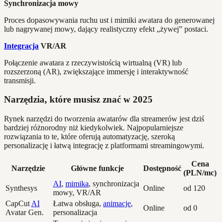
Synchronizacja mowy
Proces dopasowywania ruchu ust i mimiki awatara do generowanej
lub nagrywanej mowy, dający realistyczny efekt „żywej” postaci.
Integracja
VR/AR
Połączenie awatara z rzeczywistością wirtualną (VR) lub
rozszerzoną (AR), zwiększające immersję i interaktywność
transmisji.
Narzędzia, które musisz znać w 2025
Rynek narzędzi do tworzenia awatarów dla streamerów jest dziś
bardziej różnorodny niż kiedykolwiek. Najpopularniejsze
rozwiązania to te, które oferują automatyzację, szeroką
personalizację i łatwą integrację z platformami streamingowymi.
Cena
Narzędzie
Główne funkcje
Dostępność
(PLN/mc)
AI
,
mimika
, synchronizacja
Synthesys
Online
od 120
mowy, VR/AR
CapCut
AI
Łatwa obsługa,
animacje
,
Online
od 0
Avatar Gen.
personalizacja