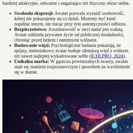
bardziej atrakcyjne, odważne i angażujące niż fizyczny obraz siebie.
Swoboda ekspresji:
Awatar pozwala wyrazić osobowość,
której nie pokazujemy na co dzień. Możemy być kimś
zupełnie innym, nie tracąc przy tym autentyczności odbioru.
Bezpieczeństwo:
Anonimowość w sieci nadal jest walutą.
Avatar oddziela prywatne życie od publicznej działalności,
chroniąc przed hejtem i natrętnymi widzami.
Budowanie więzi:
Psychologiczne badania pokazują, że
spójny, nietuzinkowy avatar buduje silniejszą więź z widzem
niż nawet najlepiej wykadrowane selfie (
ICHI.PRO, 2024
).
Unikalna marka:
W gąszczu powtarzalnych twarzy, awatar
staje się znakiem rozpoznawczym i sposobem na wyróżnienie
się w tłumie.