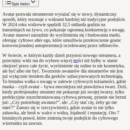
Spis treści
Avatar pozwala streamerom wyrażać się w nowy, dynamiczny
sposób, który rezonuje z widzami bardziej niż tradycyjne podejście.
W 2024 roku widzowie spędzili 32,5 miliarda godzin na
transmisjach na żywo, co pokazuje ogromną konkurencję o uwagę.
Avatar stanowi narzędzie do wyróżnienia się i budowania marki,
oferując cyfrowe alter ego, które umożliwia przekroczenie granic
konwencjonalnej autoprezentacji oczekiwanej przez odbiorców.
W świecie, w którym każdy dzień przynosi nowego streamera, a
przeciętny widz ma do wyboru więcej
tre
ści niż byłby w stanie
obejrzeć przez całe życie, wyróżnienie się online to nie kosmetyka,
ale być albo nie być. Tworzenie awatarów dla streamerów nie jest
już wyłącznie trendem dla geeków zafascynowanych technologią.
To brutalna walka o uwagę w zalewie cyfrowych tożsamości, gdzie
maska – czyli avatar – bywa mocniejsza niż prawdziwa twarz. Dziś,
kiedy profesjonalny streamer nie pokazuje już swojej twarzy, tylko
perfekcyjnie zsynchronizowaną cyfrową personę, pytanie nie brzmi
już: „Czy potrzebuję awatara?”, ale: „Czy stać cię, żeby go nie
mieć?” Zanurz się w rzeczywistości, gdzie avatar to nie tylko
zabawka, ale broń w walce o widza, lojalność i reputację. Oto 7
brutalnych prawd, które zmienią twoje podejście do cyfrowego
wizerunku na zawsze.