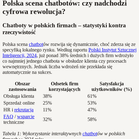
Polska scena chatbotów: czy nadchodzi
cyfrowa rewolucja?
Chatboty w polskich firmach – statystyki kontra
rzeczywistość
Polska scena
chatbot
ów rozwija się dynamicznie, choć zderza się ze
specyfiką lokalnego rynku. Według raportu
Polski Instytut Sztucznej
Inteligencji, 2024
, już ponad 38% średnich i dużych firm wdrożyło
co najmniej jednego chatbota w obsłudze klienta czy procesach
wewnętrznych. Jednak liczba wdrożeń nie przekłada się
automatycznie na sukces.
Obszar
Odsetek firm
Satysfakcja
zastosowania
korzystających
użytkowników (%)
Obsługa klienta
38%
61%
Sprzedaż online
25%
53%
HR i
rekrutacja
11%
47%
FAQ
/
wsparcie
32%
58%
techniczne
Tabela 1: Wykorzystanie interaktywnych
chatbot
ów w polskich