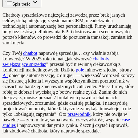
Spis treści
Chatboty sprzedażowe najczęściej zawodzą przez brak jasnych
celów, słabą integrację z systemami CRM, nieadekwatną
technologię i automatyzację bez personalizacji. Firmy uruchamiają
boty bez testów, definiowania KPI i dostosowania scenariuszy do
potrzeb klientów, co prowadzi do porzucenia transakcji zamiast ich
zamknięcia.
Czy Twój
chatbot
naprawdę sprzedaje… czy właśnie zabija
konwersję? W 2025 roku temat „jak stworzyć
chatboty
zwiększające sprzedaż
” przestał być niewinną ciekawostką z
konferencji marketingowych. Dziś to
pole
minowe: z jednej strony
AI
obiecuje automatyzację, z drugiej — większość wdrożeń kończy
się frustracją klienta i wyższym współczynnikiem porzuceń niż w
czasach najbardziej znienawidzonych call center. Ale są firmy, które
robią to dobrze i wyciskają z botów realne zyski. Zanim do nich
dołączysz, musisz poznać 7 brutalnych prawd o chatbotach
sprzedażowych, zrozumieć, gdzie czai się pułapka, i nauczyć się
projektować automaty, które faktycznie zamykają transakcje, a nie
tylko „obsługują zapytania”. Oto
przewodnik
, który nie owija w
bawełnę — zero mitów, sama twarda rzeczywistość, wsparte
case
studies
i najnowszymi danymi z rynku. Zacznij czytać i sprawdź,
jak zbudować chatbota, który naprawdę sprzedaje.