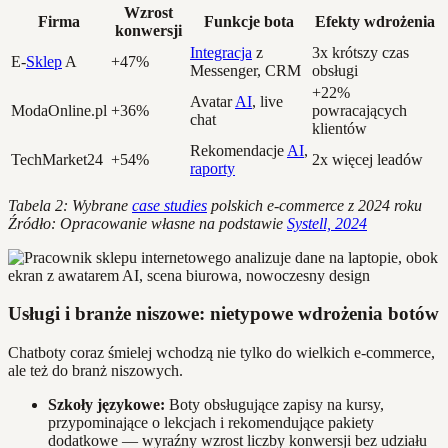
Wzrost
Firma
Funkcje bota
Efekty wdrożenia
konwersji
Integracja
z
3x krótszy czas
E-
Sklep
A
+47%
Messenger, CRM
obsługi
+22%
Avatar
AI
, live
ModaOnline.pl
+36%
powracających
chat
klientów
Rekomendacje
AI
,
TechMarket24
+54%
2x więcej leadów
raporty
Tabela 2: Wybrane
case studies
polskich e-commerce z 2024 roku
Źródło: Opracowanie własne na podstawie
Systell, 2024
Usługi i branże niszowe: nietypowe wdrożenia botów
Chatboty coraz śmielej wchodzą nie tylko do wielkich e-commerce,
ale też do branż niszowych.
Szkoły językowe:
Boty obsługujące zapisy na kursy,
przypominające o lekcjach i rekomendujące pakiety
dodatkowe — wyraźny wzrost liczby konwersji bez udziału