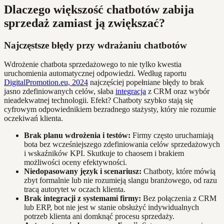
Dlaczego większość chatbotów zabija
sprzedaż zamiast ją zwiększać?
Najczęstsze błędy przy wdrażaniu chatbotów
Wdrożenie chatbota sprzedażowego to nie tylko kwestia
uruchomienia automatycznej odpowiedzi. Według raportu
DigitalPromotion.eu, 2024
najczęściej popełniane błędy to brak
jasno zdefiniowanych celów, słaba
integracja
z CRM oraz wybór
nieadekwatnej technologii. Efekt? Chatboty szybko stają się
cyfrowym odpowiednikiem bezradnego stażysty, który nie rozumie
oczekiwań klienta.
Brak planu wdrożenia i testów:
Firmy często uruchamiają
bota bez wcześniejszego zdefiniowania celów sprzedażowych
i wskaźników KPI. Skutkuje to chaosem i brakiem
możliwości oceny efektywności.
Niedopasowany język i scenariusz:
Chatboty, które mówią
zbyt formalnie lub nie rozumieją slangu branżowego, od razu
tracą autorytet w oczach klienta.
Brak integracji z systemami firmy:
Bez połączenia z CRM
lub ERP, bot nie jest w stanie obsłużyć indywidualnych
potrzeb klienta ani domknąć procesu sprzedaży.