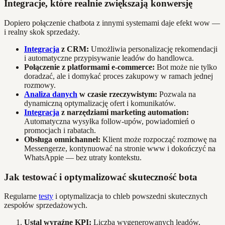
Integracje, które realnie zwiększają konwersję
Dopiero połączenie chatbota z innymi systemami daje efekt wow —
i realny skok sprzedaży.
Integracja
z CRM:
Umożliwia personalizację rekomendacji
i automatyczne przypisywanie leadów do handlowca.
Połączenie z platformami e-commerce:
Bot może nie tylko
doradzać, ale i domykać proces zakupowy w ramach jednej
rozmowy.
Analiza danych
w czasie rzeczywistym:
Pozwala na
dynamiczną optymalizację ofert i komunikatów.
Integracja
z narzędziami marketing automation:
Automatyczna wysyłka follow-upów, powiadomień o
promocjach i rabatach.
Obsługa omnichannel:
Klient może rozpocząć rozmowę na
Messengerze, kontynuować na stronie www i dokończyć na
WhatsAppie — bez utraty kontekstu.
Jak testować i optymalizować skuteczność bota
Regularne
testy
i optymalizacja to chleb powszedni skutecznych
zespołów sprzedażowych.
Ustal wyraźne KPI:
Liczba wygenerowanych leadów,