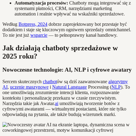
Automatyzacja procesów:
Chatboty mogą integrować się z
systemami płatności, CRM, narzędziami marketing
automation i realnie wpływać na wskaźniki sprzedażowe.
Według
Botpress, 2024
dobrze zaprojektowany bot przestaje być
dodatkiem i staje się kluczowym ogniwem sprzedaży omnichannel.
To nie jest już
wsparcie
— to pełnoprawny kanał handlowy.
Jak działają chatboty sprzedażowe w
2025 roku?
Nowoczesne technologie: AI, NLP i cyfrowe awatary
Sercem skutecznych
chatbot
ów są dziś zaawansowane
algorytmy
AI
,
uczenie maszynowe
i
Natural Language
Processing (
NLP
). To
one umożliwiają zrozumienie intencji klienta, rozpoznawanie
kontekstu i personalizację przekazu w czasie rzeczywistym.
Narzędzia takie jak Awatar.
ai
umożliwiają tworzenie botów z
cyfrowymi awatarami — wirtualnymi postaciami, które nie tylko
odpowiadają na pytania, ale także budują wizerunek marki.