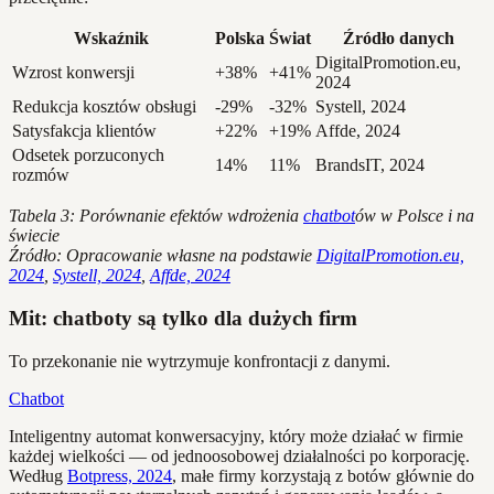
Wskaźnik
Polska
Świat
Źródło danych
DigitalPromotion.eu,
Wzrost konwersji
+38%
+41%
2024
Redukcja kosztów obsługi
-29%
-32%
Systell, 2024
Satysfakcja klientów
+22%
+19%
Affde, 2024
Odsetek porzuconych
14%
11%
BrandsIT, 2024
rozmów
Tabela 3: Porównanie efektów wdrożenia
chatbot
ów w Polsce i na
świecie
Źródło: Opracowanie własne na podstawie
DigitalPromotion.eu,
2024
,
Systell, 2024
,
Affde, 2024
Mit: chatboty są tylko dla dużych firm
To przekonanie nie wytrzymuje konfrontacji z danymi.
Chatbot
Inteligentny automat konwersacyjny, który może działać w firmie
każdej wielkości — od jednoosobowej działalności po korporację.
Według
Botpress, 2024
, małe firmy korzystają z botów głównie do