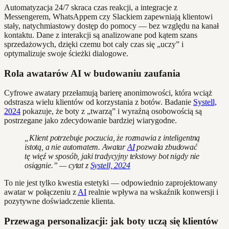
Automatyzacja 24/7 skraca czas reakcji, a integracje z
Messengerem, WhatsAppem czy Slackiem zapewniają klientowi
stały, natychmiastowy dostęp do pomocy — bez względu na kanał
kontaktu. Dane z interakcji są analizowane pod kątem szans
sprzedażowych, dzięki czemu bot cały czas się „uczy” i
optymalizuje swoje ścieżki dialogowe.
Rola awatarów AI w budowaniu zaufania
Cyfrowe awatary przełamują barierę anonimowości, która wciąż
odstrasza wielu klientów od korzystania z botów. Badanie
Systell,
2024
pokazuje, że boty z „twarzą” i wyraźną osobowością są
postrzegane jako zdecydowanie bardziej wiarygodne.
„Klient potrzebuje poczucia, że rozmawia z inteligentną
istotą, a nie automatem. Awatar
AI
pozwala zbudować
tę więź w sposób, jaki tradycyjny tekstowy bot nigdy nie
osiągnie.” — cytat z
Systell, 2024
To nie jest tylko kwestia estetyki — odpowiednio zaprojektowany
awatar w połączeniu z
AI
realnie wpływa na wskaźnik konwersji i
pozytywne doświadczenie klienta.
Przewaga personalizacji: jak boty uczą się klientów