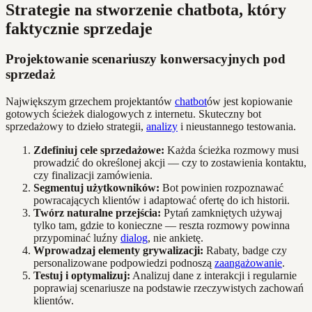
Strategie na stworzenie chatbota, który
faktycznie sprzedaje
Projektowanie scenariuszy konwersacyjnych pod
sprzedaż
Największym grzechem projektantów
chatbot
ów jest kopiowanie
gotowych ścieżek dialogowych z internetu. Skuteczny bot
sprzedażowy to dzieło strategii,
analizy
i nieustannego testowania.
Zdefiniuj cele sprzedażowe:
Każda ścieżka rozmowy musi
prowadzić do określonej akcji — czy to zostawienia kontaktu,
czy finalizacji zamówienia.
Segmentuj użytkowników:
Bot powinien rozpoznawać
powracających klientów i adaptować ofertę do ich historii.
Twórz naturalne przejścia:
Pytań zamkniętych używaj
tylko tam, gdzie to konieczne — reszta rozmowy powinna
przypominać luźny
dialog
, nie ankietę.
Wprowadzaj elementy grywalizacji:
Rabaty, badge czy
personalizowane podpowiedzi podnoszą
zaangażowanie
.
Testuj i optymalizuj:
Analizuj dane z interakcji i regularnie
poprawiaj scenariusze na podstawie rzeczywistych zachowań
klientów.