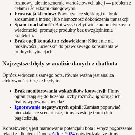
rozmowy, ale nie generuje wartościowych akcji — problem z
celami i ścieżkami dialogowymi.
Frustracja klientów:
Powtarzające się skargi na brak
zrozumienia intencji lub niemożność dokończenia transakcji.
Spam i nachalność:
Bot wysyła zbyt wiele automatycznych
wiadomości, promując produkty bez uwzględnienia
kontekstu.
Brak opcji kontaktu z człowiekiem:
Klient nie ma
możliwości „ucieczki” do prawdziwego konsultanta w
trudnych sytuacjach.
Najczęstsze błędy w analizie danych z chatbota
Oprócz wdrożenia samego bota, równie ważna jest analiza
efektywności. Częste błędy to:
Brak monitorowania wskaźników konwersji:
Firmy
ograniczają się do liczenia liczby rozmów, ignorując ich
realny wpływ na sprzedaż.
Ignorowanie
negatywnych opinii:
Zamiast poprawiać
niedziałające scenariusze, firmy często je tłumią lub
bagatelizują.
Konsekwencją jest marnowanie potencjału bota i wręcz pogorszenie
relacji z klientem. Dane z
Affde, 2024
potwierdzają, że firmy