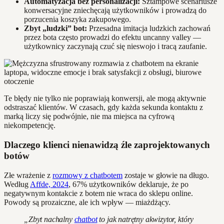
Automatyzacja bez personalizacji:
Sztampowe scenariusze
konwersacyjne zniechęcają użytkowników i prowadzą do
porzucenia koszyka zakupowego.
Zbyt „ludzki” bot:
Przesadna imitacja ludzkich zachowań
przez bota często prowadzi do efektu uncanny valley —
użytkownicy zaczynają czuć się nieswojo i tracą zaufanie.
Te błędy nie tylko nie poprawiają konwersji, ale mogą aktywnie
odstraszać klientów. W czasach, gdy każda sekunda kontaktu z
marką liczy się podwójnie, nie ma miejsca na cyfrową
niekompetencję.
Dlaczego klienci nienawidzą źle zaprojektowanych
botów
Złe wrażenie z
rozmowy z chatbotem
zostaje w głowie na długo.
Według
Affde, 2024
, 67% użytkowników deklaruje, że po
negatywnym kontakcie z botem nie wraca do sklepu online.
Powody są prozaiczne, ale ich wpływ — miażdżący.
„Zbyt nachalny
chatbot
to jak natrętny akwizytor, który