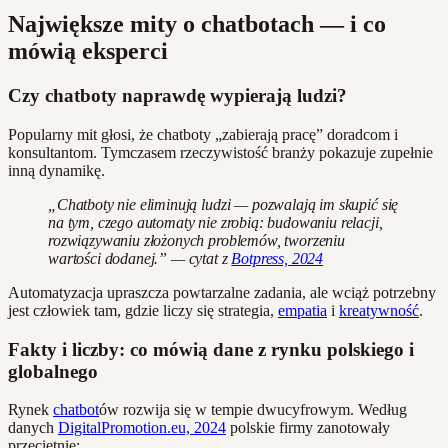
Największe mity o chatbotach — i co
mówią eksperci
Czy chatboty naprawdę wypierają ludzi?
Popularny mit głosi, że chatboty „zabierają pracę” doradcom i
konsultantom. Tymczasem rzeczywistość branży pokazuje zupełnie
inną dynamikę.
„Chatboty nie eliminują ludzi — pozwalają im skupić się
na tym, czego automaty nie zrobią: budowaniu relacji,
rozwiązywaniu złożonych problemów, tworzeniu
wartości dodanej.” — cytat z
Botpress, 2024
Automatyzacja upraszcza powtarzalne zadania, ale wciąż potrzebny
jest człowiek tam, gdzie liczy się strategia,
empatia
i
kreatywność
.
Fakty i liczby: co mówią dane z rynku polskiego i
globalnego
Rynek
chatbot
ów rozwija się w tempie dwucyfrowym. Według
danych
DigitalPromotion.eu, 2024
polskie firmy zanotowały
przeciętnie: