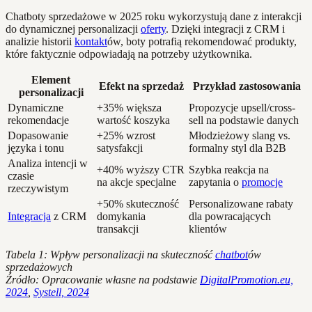
Chatboty sprzedażowe w 2025 roku wykorzystują dane z interakcji
do dynamicznej personalizacji
oferty
. Dzięki integracji z CRM i
analizie historii
kontakt
ów, boty potrafią rekomendować produkty,
które faktycznie odpowiadają na potrzeby użytkownika.
Element
Efekt na sprzedaż
Przykład zastosowania
personalizacji
Dynamiczne
+35% większa
Propozycje upsell/cross-
rekomendacje
wartość koszyka
sell na podstawie danych
Dopasowanie
+25% wzrost
Młodzieżowy slang vs.
języka i tonu
satysfakcji
formalny styl dla B2B
Analiza intencji w
+40% wyższy CTR
Szybka reakcja na
czasie
na akcje specjalne
zapytania o
promocje
rzeczywistym
+50% skuteczność
Personalizowane rabaty
Integracja
z CRM
domykania
dla powracających
transakcji
klientów
Tabela 1: Wpływ personalizacji na skuteczność
chatbot
ów
sprzedażowych
Źródło: Opracowanie własne na podstawie
DigitalPromotion.eu,
2024
,
Systell, 2024