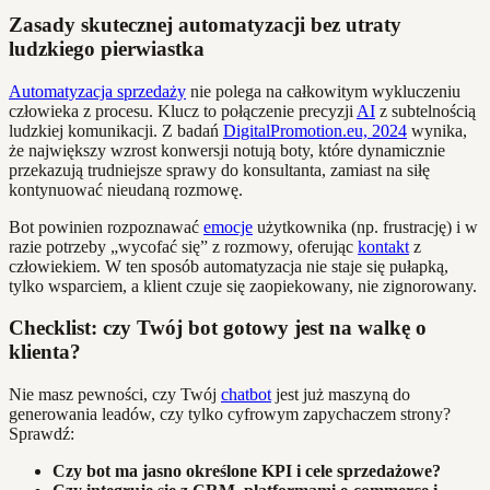
Zasady skutecznej automatyzacji bez utraty
ludzkiego pierwiastka
Automatyzacja sprzedaży
nie polega na całkowitym wykluczeniu
człowieka z procesu. Klucz to połączenie precyzji
AI
z subtelnością
ludzkiej komunikacji. Z badań
DigitalPromotion.eu, 2024
wynika,
że największy wzrost konwersji notują boty, które dynamicznie
przekazują trudniejsze sprawy do konsultanta, zamiast na siłę
kontynuować nieudaną rozmowę.
Bot powinien rozpoznawać
emocje
użytkownika (np. frustrację) i w
razie potrzeby „wycofać się” z rozmowy, oferując
kontakt
z
człowiekiem. W ten sposób automatyzacja nie staje się pułapką,
tylko wsparciem, a klient czuje się zaopiekowany, nie zignorowany.
Checklist: czy Twój bot gotowy jest na walkę o
klienta?
Nie masz pewności, czy Twój
chatbot
jest już maszyną do
generowania leadów, czy tylko cyfrowym zapychaczem strony?
Sprawdź:
Czy bot ma jasno określone KPI i cele sprzedażowe?