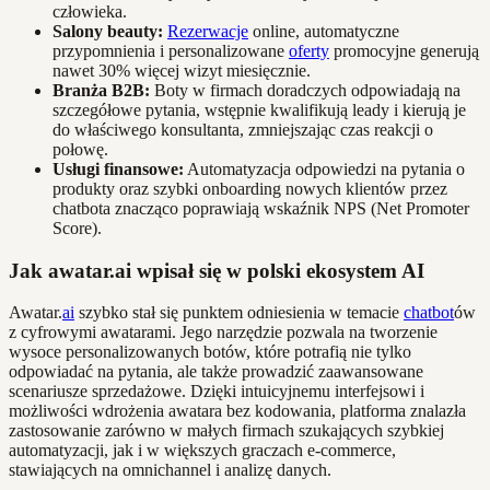
człowieka.
Salony beauty:
Rezerwacje
online, automatyczne
przypomnienia i personalizowane
oferty
promocyjne generują
nawet 30% więcej wizyt miesięcznie.
Branża B2B:
Boty w firmach doradczych odpowiadają na
szczegółowe pytania, wstępnie kwalifikują leady i kierują je
do właściwego konsultanta, zmniejszając czas reakcji o
połowę.
Usługi finansowe:
Automatyzacja odpowiedzi na pytania o
produkty oraz szybki onboarding nowych klientów przez
chatbota znacząco poprawiają wskaźnik NPS (Net Promoter
Score).
Jak awatar.ai wpisał się w polski ekosystem AI
Awatar.
ai
szybko stał się punktem odniesienia w temacie
chatbot
ów
z cyfrowymi awatarami. Jego narzędzie pozwala na tworzenie
wysoce personalizowanych botów, które potrafią nie tylko
odpowiadać na pytania, ale także prowadzić zaawansowane
scenariusze sprzedażowe. Dzięki intuicyjnemu interfejsowi i
możliwości wdrożenia awatara bez kodowania, platforma znalazła
zastosowanie zarówno w małych firmach szukających szybkiej
automatyzacji, jak i w większych graczach e-commerce,
stawiających na omnichannel i analizę danych.