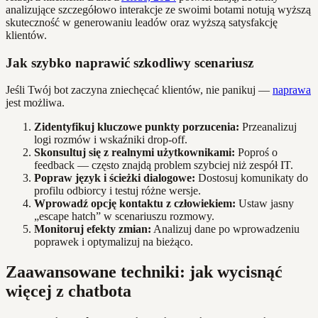
analizujące szczegółowo interakcje ze swoimi botami notują wyższą
skuteczność w generowaniu leadów oraz wyższą satysfakcję
klientów.
Jak szybko naprawić szkodliwy scenariusz
Jeśli Twój bot zaczyna zniechęcać klientów, nie panikuj —
naprawa
jest możliwa.
Zidentyfikuj kluczowe punkty porzucenia:
Przeanalizuj
logi rozmów i wskaźniki drop-off.
Skonsultuj się z realnymi użytkownikami:
Poproś o
feedback — często znajdą problem szybciej niż zespół IT.
Popraw język i ścieżki dialogowe:
Dostosuj komunikaty do
profilu odbiorcy i testuj różne wersje.
Wprowadź opcję kontaktu z człowiekiem:
Ustaw jasny
„escape hatch” w scenariuszu rozmowy.
Monitoruj efekty zmian:
Analizuj dane po wprowadzeniu
poprawek i optymalizuj na bieżąco.
Zaawansowane techniki: jak wycisnąć
więcej z chatbota