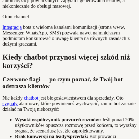
automatyzacji powtarzalnych zapytań i generowania leadów, a
niekoniecznie do obsługi masowej.
Omnichannel
Integracja
bota z wieloma kanałami komunikacji (strona www,
Messenger, WhatsApp, SMS) pozwala nawet najmniejszym
podmiotom konkurować o uwagę klienta na równych zasadach z
dużymi graczami.
Kiedy chatbot przynosi więcej szkód niż
korzyści?
Czerwone flagi — po czym poznać, że Twój bot
odstrasza klientów
Nie każdy
chatbot
jest błogosławieństwem dla sprzedaży. Oto
sygnały
alarmowe, które powinieneś wychwycić, zanim bot zacznie
działać na Twoją niekorzyść:
Wysoki współczynnik porzuceń rozmów:
Jeśli ponad 20%
użytkowników opuszcza rozmowę przed końcem, to wyraźny
sygnał, że scenariusz jest źle zaprojektowany.
Brak konwersji na leady/sprzedaż:
Bot prowadzi