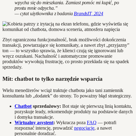
wpycha się do mieszkania. Zamiast pomóc mi kupić, po
prostu mnie odpycha.”
— cytat użytkownika z badania
BrandsIT, 2024
Zbyt ograniczona funkcjonalność, brak możliwości dokończenia
transakcji, powtarzające się komunikaty, a nawet zbyt „przyjazny”
ton — to wszystko sprawia, że klienci czują się ignorowani lub
wręcz oszukani. Nachalność i automatyczne promowanie
produktów wywołują frustrację, co prosto przekłada się na spadek
sprzedaży.
Mit: chatbot to tylko narzędzie wsparcia
Wielu menedżerów wciąż traktuje chatbota jako tani zamiennik
konsultanta lub „dodatek” do strony. To poważny błąd strategiczny.
Chatbot
sprzedażowy:
Bot staje się pierwszą linią kontaktu,
pozyskuje leady, rekomenduje produkty na podstawie danych
i domyka transakcje.
Wirtualny asystent
:
Wykracza poza
FAQ
— potrafi
rozpoznać intencję, prowadzić
negocjacje
, a nawet
personalnie doradzać.