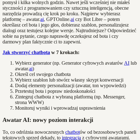
pomysł i kilka wolnych godzin. Nawet jeśli wcześniej nie miałeś
styczności z programowaniem czy sztuczną inteligencją, obecne
narzędzia prowadzą cię krok po kroku. Najpierw wybierasz
platformę – awatar.
ai
, GPTOnline.
ai
czy Bot Libre – potem
określasz cel bota i jego głos, dobierasz szablon, personalizujesz
dialogi oraz testujesz kolejne wersje. Najtrudniejsze? Odpowiedzieć
sobie na pytanie, czego naprawdę oczekujesz od bota i czy
darmowy plan faktycznie ci to zapewni.
Jak stworzyć chatbota
w 7 krokach:
Wybierz generator (np. Generator cyfrowych avatarów
AI
lub
awatar.
ai
)
Określ cel swojego chatbota
Wybierz szablon lub stwórz własny skrypt konwersacji
Dodaj elementy personalizacji (awatar, ton wypowiedzi)
Przetestuj bota i popraw niedoskonałości
Zintegruj chatbota z wybraną platformą (np. Messenger,
strona WWW)
Monitoruj wyniki i wprowadzaj usprawnienia
Awatar AI: nowy poziom interakcji
To, co odróżnia nowoczesnych
chatbot
ów od bezosobowych paneli
tekstowych sprzed dekady, to
integracja
z cyfrowymi awatarami.