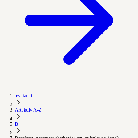
awatar.ai
Artykuły A-Z
B