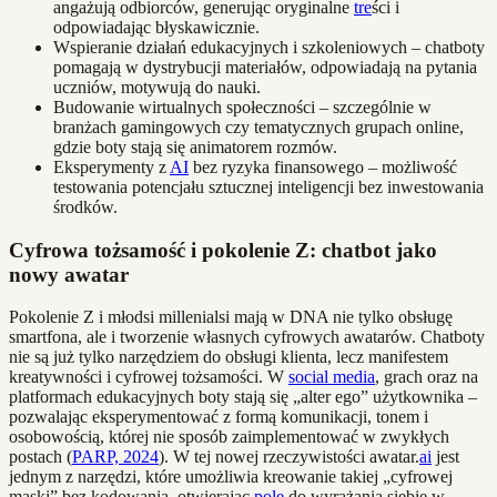
angażują odbiorców, generując oryginalne
tre
ści i
odpowiadając błyskawicznie.
Wspieranie działań edukacyjnych i szkoleniowych – chatboty
pomagają w dystrybucji materiałów, odpowiadają na pytania
uczniów, motywują do nauki.
Budowanie wirtualnych społeczności – szczególnie w
branżach gamingowych czy tematycznych grupach online,
gdzie boty stają się animatorem rozmów.
Eksperymenty z
AI
bez ryzyka finansowego – możliwość
testowania potencjału sztucznej inteligencji bez inwestowania
środków.
Cyfrowa tożsamość i pokolenie Z: chatbot jako
nowy awatar
Pokolenie Z i młodsi millenialsi mają w DNA nie tylko obsługę
smartfona, ale i tworzenie własnych cyfrowych awatarów. Chatboty
nie są już tylko narzędziem do obsługi klienta, lecz manifestem
kreatywności i cyfrowej tożsamości. W
social media
, grach oraz na
platformach edukacyjnych boty stają się „alter ego” użytkownika –
pozwalając eksperymentować z formą komunikacji, tonem i
osobowością, której nie sposób zaimplementować w zwykłych
postach (
PARP, 2024
). W tej nowej rzeczywistości awatar.
ai
jest
jednym z narzędzi, które umożliwia kreowanie takiej „cyfrowej
maski” bez kodowania, otwierając
pole
do wyrażania siebie w