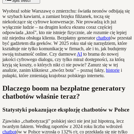
Spis treści
Wyobraź sobie Warszawę o zmierzchu: światła neonów odbijają się
w szybach kawiarni, a zamiast brzęku filiżanek, toczą się
niekończące się cyfrowe konwersacje. Nie prowadzą ich już
wyłącznie ludzie – na drugim końcu ekranu coraz częściej
odpowiada „ktoś”, kto nie istnieje fizycznie, ale rozumie cię lepiej
niż niejedna obsługa klienta. Bezpłatny generator
chatbot
ów przestał
być gadżetem dla geeków. W 2025 roku stał się narzędziem, które
kształtuje nie tylko komunikację w firmach, ale i to, jak budujemy
swoją tożsamość online. Czy darmowe
AI
to brama do nowej
jakości cyfrowego dialogu, czy tylko miraż dostępności, za którą
kryją się koszty, o których nikt ci nie powie? Zanurz się w tej
analizie, zanim klikniesz „stwórz bota” – poznaj fakty,
historie
i
pułapki, które zmieniają krajobraz polskiego internetu.
Dlaczego boom na bezpłatne generatory
chatbotów właśnie teraz?
Statystyki pokazujące eksplozję chatbotów w Polsce
Zjawisko „chatbotyzacji” polskiej sieci nie jest już hipotezą, lecz
twardym faktem. Według raportów z 2024 roku liczba wdrożeń
chatbot
ów w Polsce wzrosła o 132% r/r, co przekłada się nie tylko