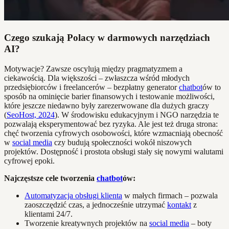
Czego szukają Polacy w darmowych narzędziach
AI?
Motywacje? Zawsze oscylują między pragmatyzmem a
ciekawością. Dla większości – zwłaszcza wśród młodych
przedsiębiorców i freelancerów – bezpłatny generator
chatbot
ów to
sposób na ominięcie barier finansowych i testowanie możliwości,
które jeszcze niedawno były zarezerwowane dla dużych graczy
(
SeoHost, 2024
). W środowisku edukacyjnym i NGO narzędzia te
pozwalają eksperymentować bez ryzyka. Ale jest też druga strona:
chęć tworzenia cyfrowych osobowości, które wzmacniają obecność
w
social media
czy budują społeczności wokół niszowych
projektów. Dostępność i prostota obsługi stały się nowymi walutami
cyfrowej epoki.
Najczęstsze cele tworzenia
chatbot
ów:
Automatyzacja obsługi klienta
w małych firmach – pozwala
zaoszczędzić czas, a jednocześnie utrzymać
kontakt
z
klientami 24/7.
Tworzenie kreatywnych projektów na
social media
– boty