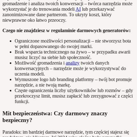
gromadzenie i analiza twoich konwersacji – twórca narzędzia może
wykorzystać je do trenowania modeli
AI
lub przekazywać
zanonimizowane dane partnerom. To ukryty koszt, który
niewprawne oko łatwo przeoczy.
Czego nie znajdziesz w regulaminie darmowych generatorów:
Ograniczone możliwości personalizacji – nie stworzysz bota
w pełni dopasowanego do swojej marki.
Brak wsparcia technicznego na żywo – w przypadku awarii
musisz liczyć na siebie lub społeczność.
Możliwość gromadzenia i
analizy
twoich danych
konwersacyjnych – narzędzie może je wykorzystywać do
uczenia modeli.
Wymuszone logo lub branding platformy – twój bot promuje
narzędzie, a nie twoją markę.
Częste ograniczenia liczby użytkowników lub rozmów – gdy
przekroczysz limit, musisz zapłacić lub zrezygnować z części
funkcji.
Mit bezpieczeństwa: Czy darmowy znaczy
bezpieczny?
Paradoks: im bardziej darmowe narzędzie, tym częściej stajesz się