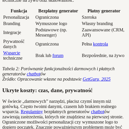
techniczne na żywo oraz skalowalność.
Funkcja
Bezpłatny generator
Płatny generator
Personalizacja
Ograniczona
Szeroka
Branding
Wymuszone logo
Własny branding
Podstawowe (np.
Zaawansowane (CRM,
Integracje
Messenger)
API)
Prywatność
Ograniczona
Pełna
kontrola
danych
Wsparcie
Brak lub
forum
Bezpośrednie, na żywo
techniczne
Tabela 2: Porównanie funkcjonalności darmowych i płatnych
generatorów
chatbot
ów
Źródło: Opracowanie własne na podstawie
GetGuru, 2025
Ukryte koszty: czas, dane, prywatność
W świecie „darmowych” narzędzi, płacisz czymś innym niż
gotówką. Często twoimi danymi, czasem lub brakiem realnego
wsparcia.
Regulaminy
bezpłatnych generatorów
chatbot
ów
zawierają zastrzeżenia, których nie znajdziesz na pierwszej stronie.
Ograniczone możliwości personalizacji czy wymuszone logo to
dopiero początek. Znacznie poważniejszym problemem może być