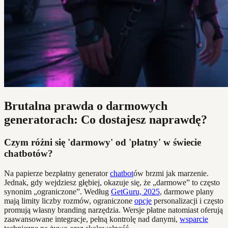
Brutalna prawda o darmowych
generatorach: Co dostajesz naprawdę?
Czym różni się 'darmowy' od 'płatny' w świecie
chatbotów?
Na papierze bezpłatny generator
chatbot
ów brzmi jak marzenie.
Jednak, gdy wejdziesz głębiej, okazuje się, że „darmowe” to często
synonim „ograniczone”. Według
GetGuru, 2025
, darmowe plany
mają limity liczby rozmów, ograniczone
opcje
personalizacji i często
promują własny branding narzędzia. Wersje płatne natomiast oferują
zaawansowane integracje, pełną kontrolę nad danymi,
wsparcie