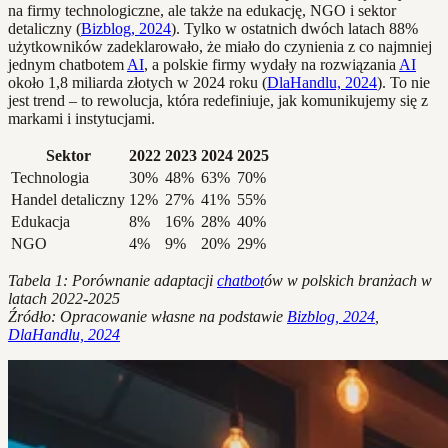
na firmy technologiczne, ale także na edukację, NGO i sektor
detaliczny (
Bizblog, 2024
). Tylko w ostatnich dwóch latach 88%
użytkowników zadeklarowało, że miało do czynienia z co najmniej
jednym chatbotem
AI
, a polskie firmy wydały na rozwiązania
AI
około 1,8 miliarda złotych w 2024 roku (
DlaHandlu, 2024
). To nie
jest trend – to rewolucja, która redefiniuje, jak komunikujemy się z
markami i instytucjami.
Sektor
2022
2023
2024
2025
Technologia
30%
48%
63%
70%
Handel detaliczny
12%
27%
41%
55%
Edukacja
8%
16%
28%
40%
NGO
4%
9%
20%
29%
Tabela 1: Porównanie adaptacji
chatbot
ów w polskich branżach w
latach 2022-2025
Źródło: Opracowanie własne na podstawie
Bizblog, 2024
,
DlaHandlu, 2024