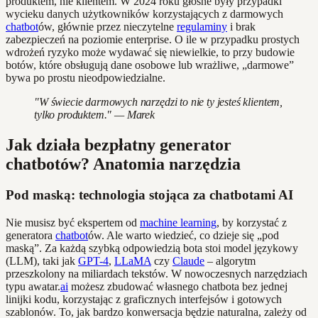
produktem, nie klientem. W 2024 roku głośne były przypadki
wycieku danych użytkowników korzystających z darmowych
chatbot
ów, głównie przez nieczytelne
regulaminy
i brak
zabezpieczeń na poziomie enterprise. O ile w przypadku prostych
wdrożeń ryzyko może wydawać się niewielkie, to przy budowie
botów, które obsługują dane osobowe lub wrażliwe, „darmowe”
bywa po prostu nieodpowiedzialne.
"W świecie darmowych narzędzi to nie ty jesteś klientem,
tylko produktem." — Marek
Jak działa bezpłatny generator
chatbotów? Anatomia narzędzia
Pod maską: technologia stojąca za chatbotami AI
Nie musisz być ekspertem od
machine learning
, by korzystać z
generatora
chatbot
ów. Ale warto wiedzieć, co dzieje się „pod
maską”. Za każdą szybką odpowiedzią bota stoi model językowy
(LLM), taki jak
GPT-4
,
LLaMA
czy
Claude
– algorytm
przeszkolony na miliardach tekstów. W nowoczesnych narzędziach
typu awatar.
ai
możesz zbudować własnego chatbota bez jednej
linijki kodu, korzystając z graficznych interfejsów i gotowych
szablonów. To, jak bardzo konwersacja będzie naturalna, zależy od