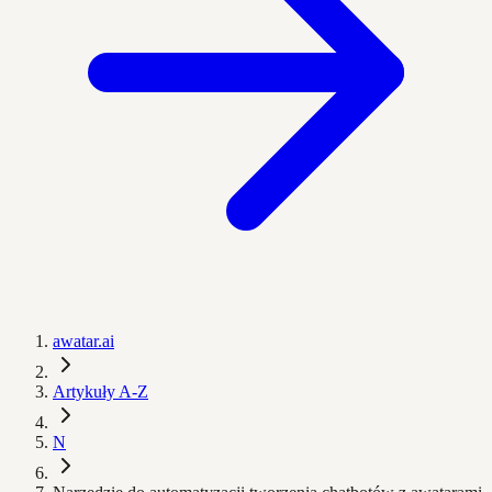
awatar.ai
Artykuły A-Z
N