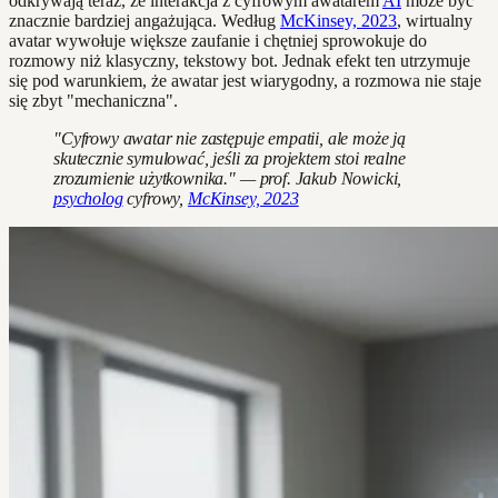
odkrywają teraz, że interakcja z cyfrowym awatarem
AI
może być
znacznie bardziej angażująca. Według
McKinsey, 2023
, wirtualny
avatar wywołuje większe zaufanie i chętniej sprowokuje do
rozmowy niż klasyczny, tekstowy bot. Jednak efekt ten utrzymuje
się pod warunkiem, że awatar jest wiarygodny, a rozmowa nie staje
się zbyt "mechaniczna".
"Cyfrowy awatar nie zastępuje empatii, ale może ją
skutecznie symulować, jeśli za projektem stoi realne
zrozumienie użytkownika." — prof. Jakub Nowicki,
psycholog
cyfrowy,
McKinsey, 2023