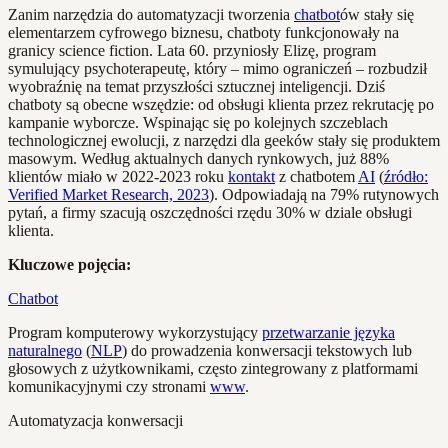
Zanim narzędzia do automatyzacji tworzenia
chatbot
ów stały się
elementarzem cyfrowego biznesu, chatboty funkcjonowały na
granicy science fiction. Lata 60. przyniosły Elizę, program
symulujący psychoterapeutę, który – mimo ograniczeń – rozbudził
wyobraźnię na temat przyszłości sztucznej inteligencji. Dziś
chatboty są obecne wszędzie: od obsługi klienta przez rekrutację po
kampanie wyborcze. Wspinając się po kolejnych szczeblach
technologicznej ewolucji, z narzędzi dla geeków stały się produktem
masowym. Według aktualnych danych rynkowych, już 88%
klientów miało w 2022-2023 roku
kontakt
z chatbotem
AI
(
źródło:
Verified Market Research, 2023
). Odpowiadają na 79% rutynowych
pytań, a firmy szacują oszczędności rzędu 30% w dziale obsługi
klienta.
Kluczowe pojęcia:
Chatbot
Program komputerowy wykorzystujący
przetwarzanie języka
naturalnego
(
NLP
) do prowadzenia konwersacji tekstowych lub
głosowych z użytkownikami, często zintegrowany z platformami
komunikacyjnymi czy stronami
www
.
Automatyzacja konwersacji