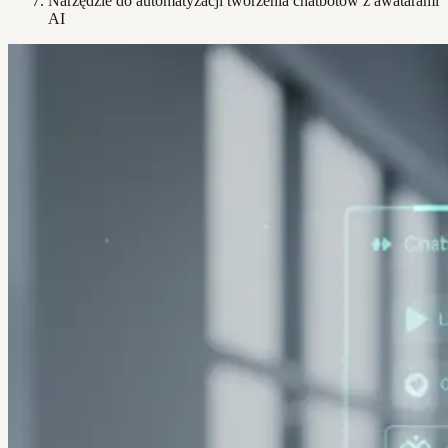
Narzędzie do automatyzacji tworzenia chatbotów z awatarami
AI