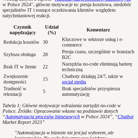
w Polsce 2024", główne motywacje to: presja kosztowa, niedobór
specjalistów IT i rosnące oczekiwania klientów względem
natychmiastowej reakcji.
Czynnik
Udział
Komentarz
napędzający
(%)
Kluczowe w sektorze usług i e-
Redukcja kosztów
30
commerce
Presja czasu, szczególnie w branżach
Szybsza obsługa
28
B2C
Narzędzia no-code eliminują barierę
Brak IT w firmie
22
techniczną
Zwiększenie
Chatboty działają 24/7, także w
15
dostępności
social media
Trudność w
Brak specjalistów przyspiesza
5
rekrutacji
automatyzację
Tabela 1: Główne motywacje wdrażania narzędzi no-code w
Polsce. Źródło: Opracowanie własne na podstawie danych
“
Automatyzacja procesów biznesowych
w Polsce 2024”, “
Chatbot
Market Report 2023”
"Automatyzacja w biznesie nie jest już wyborem, ale