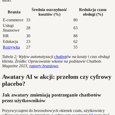
samo.
Średnia oszczędność
Redukcja czasu
Branża
kosztów (%)
obsługi (%)
E-commerce
33
80
Usługi
28
63
finansowe
HR
30
88
Edukacja
23
62
Rozrywka
27
55
Tabela 2: Wpływ automatyzacji
chatbot
ów na koszty i czas obsługi
klienta. Źródło: Opracowanie własne na podstawie Chatbots
Magazine 2023,
raporty branżowe
.
Awatary AI w akcji: przełom czy cyfrowy
placebo?
Jak awatary zmieniają postrzeganie chatbotów
przez użytkowników
Przyzwyczajeni do bezosobowych okienek czatu, użytkownicy