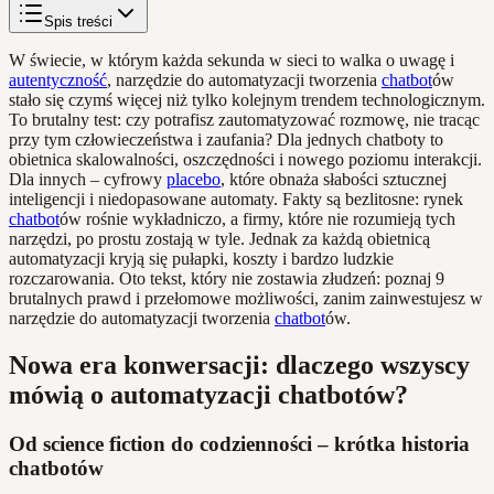
Spis treści
W świecie, w którym każda sekunda w sieci to walka o uwagę i
autentyczność
, narzędzie do automatyzacji tworzenia
chatbot
ów
stało się czymś więcej niż tylko kolejnym trendem technologicznym.
To brutalny test: czy potrafisz zautomatyzować rozmowę, nie tracąc
przy tym człowieczeństwa i zaufania? Dla jednych chatboty to
obietnica skalowalności, oszczędności i nowego poziomu interakcji.
Dla innych – cyfrowy
placebo
, które obnaża słabości sztucznej
inteligencji i niedopasowane automaty. Fakty są bezlitosne: rynek
chatbot
ów rośnie wykładniczo, a firmy, które nie rozumieją tych
narzędzi, po prostu zostają w tyle. Jednak za każdą obietnicą
automatyzacji kryją się pułapki, koszty i bardzo ludzkie
rozczarowania. Oto tekst, który nie zostawia złudzeń: poznaj 9
brutalnych prawd i przełomowe możliwości, zanim zainwestujesz w
narzędzie do automatyzacji tworzenia
chatbot
ów.
Nowa era konwersacji: dlaczego wszyscy
mówią o automatyzacji chatbotów?
Od science fiction do codzienności – krótka historia
chatbotów