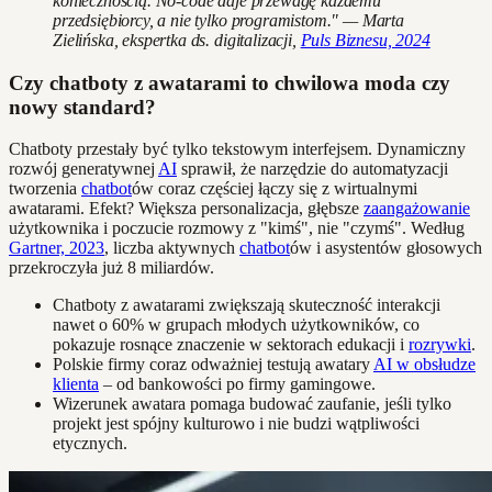
koniecznością. No-code daje przewagę każdemu
przedsiębiorcy, a nie tylko programistom." — Marta
Zielińska, ekspertka ds. digitalizacji,
Puls Biznesu, 2024
Czy chatboty z awatarami to chwilowa moda czy
nowy standard?
Chatboty przestały być tylko tekstowym interfejsem. Dynamiczny
rozwój generatywnej
AI
sprawił, że narzędzie do automatyzacji
tworzenia
chatbot
ów coraz częściej łączy się z wirtualnymi
awatarami. Efekt? Większa personalizacja, głębsze
zaangażowanie
użytkownika i poczucie rozmowy z "kimś", nie "czymś". Według
Gartner, 2023
, liczba aktywnych
chatbot
ów i asystentów głosowych
przekroczyła już 8 miliardów.
Chatboty z awatarami zwiększają skuteczność interakcji
nawet o 60% w grupach młodych użytkowników, co
pokazuje rosnące znaczenie w sektorach edukacji i
rozrywki
.
Polskie firmy coraz odważniej testują awatary
AI w obsłudze
klienta
– od bankowości po firmy gamingowe.
Wizerunek awatara pomaga budować zaufanie, jeśli tylko
projekt jest spójny kulturowo i nie budzi wątpliwości
etycznych.