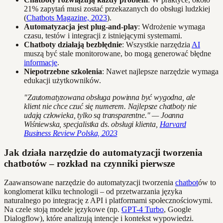
21% zapytań musi zostać przekazanych do obsługi ludzkiej
(
Chatbots Magazine, 2023
).
Automatyzacja jest plug-and-play
: Wdrożenie wymaga
czasu, testów i integracji z istniejącymi systemami.
Chatboty działają bezbłędnie
: Wszystkie narzędzia
AI
muszą być stale monitorowane, bo mogą generować błędne
informacje
.
Niepotrzebne szkolenia
: Nawet najlepsze narzędzie wymaga
edukacji użytkowników.
"Zautomatyzowana obsługa powinna być wygodna, ale
klient nie chce czuć się numerem. Najlepsze chatboty nie
udają człowieka, tylko są transparentne." — Joanna
Wiśniewska, specjalistka ds. obsługi klienta,
Harvard
Business Review Polska, 2023
Jak działa narzędzie do automatyzacji tworzenia
chatbotów – rozkład na czynniki pierwsze
Zaawansowane narzędzie do automatyzacji tworzenia
chatbot
ów to
konglomerat kilku technologii – od przetwarzania języka
naturalnego po integrację z API i platformami społecznościowymi.
Na czele stoją modele językowe (np.
GPT-4 Turbo
, Google
Dialogflow), które analizują intencje i kontekst wypowiedzi.