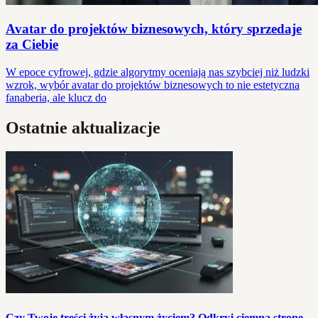
Avatar do projektów biznesowych, który sprzedaje
za Ciebie
W epoce cyfrowej, gdzie algorytmy oceniają nas szybciej niż ludzki
wzrok, wybór avatar do projektów biznesowych to nie estetyczna
fanaberia, ale klucz do
Ostatnie aktualizacje
Czy Twoje treści żyją własnym życiem? Odkryj ciemną stronę