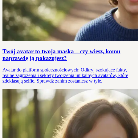
Twój avatar to twoja maska – czy wiesz, komu
naprawdę ją pokazujesz?
Avatar do platform społecznościowych: Odkryj szokujące fakty,
realne zagrożenia i sekrety tworzenia unikalnych avatarów, które
zdeklasują selfie. Sprawdź zanim zostaniesz w tyle.