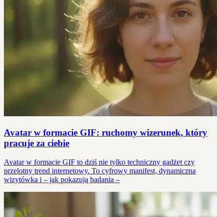
Avatar w formacie GIF: ruchomy wizerunek, który
pracuje za ciebie
Avatar w formacie GIF to dziś nie tylko techniczny gadżet czy
przelotny trend internetowy. To cyfrowy manifest, dynamiczna
wizytówka i – jak pokazują badania –