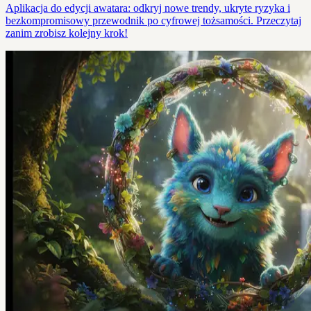
Aplikacja do edycji awatara: odkryj nowe trendy, ukryte ryzyka i
bezkompromisowy przewodnik po cyfrowej tożsamości. Przeczytaj
zanim zrobisz kolejny krok!