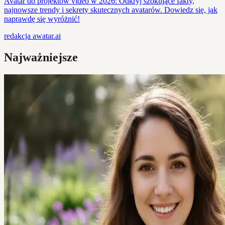
Avatar do projektów video w 2026: Odkryj szokujące fakty,
najnowsze trendy i sekrety skutecznych avatarów. Dowiedz się, jak
naprawdę się wyróżnić!
redakcja
awatar.ai
Najważniejsze