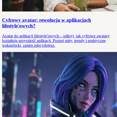
Cyfrowy avatar: rewolucja w aplikacjach
lifestyle'owych?
Avatar do aplikacji lifestyle'owych – odkryj, jak cyfrowe awatary
kształtują przyszłość aplikacji. Poznaj mity, trendy i praktyczne
wskazówki, zanim zdecydujesz.