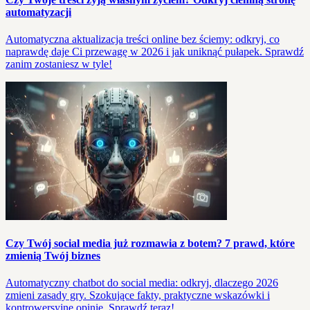
automatyzacji
Automatyczna aktualizacja treści online bez ściemy: odkryj, co
naprawdę daje Ci przewagę w 2026 i jak uniknąć pułapek. Sprawdź
zanim zostaniesz w tyle!
Czy Twój social media już rozmawia z botem? 7 prawd, które
zmienią Twój biznes
Automatyczny chatbot do social media: odkryj, dlaczego 2026
zmieni zasady gry. Szokujące fakty, praktyczne wskazówki i
kontrowersyjne opinie. Sprawdź teraz!