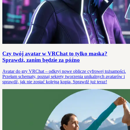
Czy twój avatar w VRChat to tylko maska?
Sprawdź, zanim będzie za późno
Avatar do gry VRChat – odkryj nowe oblicze cyfrowej tożsamości.
Przełam schematy, poznaj sekrety tworzenia unikalnych avatarów i
sprawdź, jak nie zostać kolejną kopią. Sprawdź już teraz!