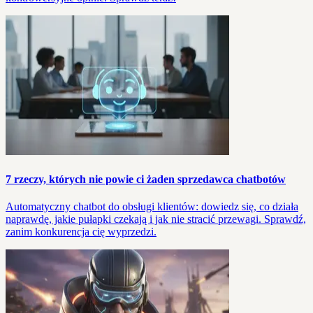
7 rzeczy, których nie powie ci żaden sprzedawca chatbotów
Automatyczny chatbot do obsługi klientów: dowiedz się, co działa
naprawdę, jakie pułapki czekają i jak nie stracić przewagi. Sprawdź,
zanim konkurencja cię wyprzedzi.