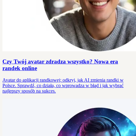
Czy Twój avatar zdradza wszystko? Nowa era
randek online
Avatar do aplikacji randkowej: odkryj, jak AI zmienia randki w
Polsce. Sprawdź, co działa, co wprowadza w błąd i jak wybrać
najlepszy sposób na sukces.