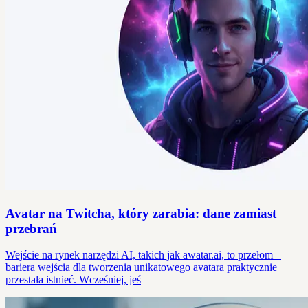
Avatar na Twitcha, który zarabia: dane zamiast
przebrań
Wejście na rynek narzędzi AI, takich jak awatar.ai, to przełom –
bariera wejścia dla tworzenia unikatowego avatara praktycznie
przestała istnieć. Wcześniej, jeś