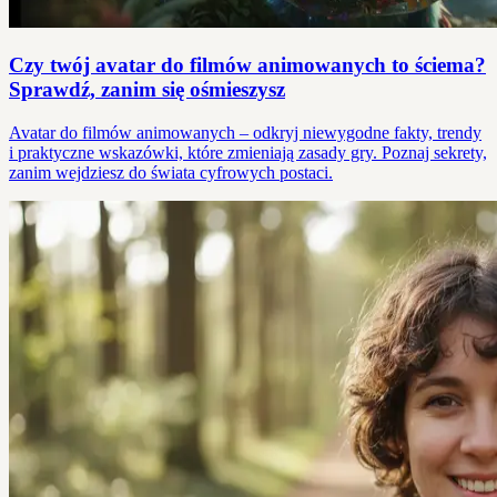
Czy twój avatar do filmów animowanych to ściema?
Sprawdź, zanim się ośmieszysz
Avatar do filmów animowanych – odkryj niewygodne fakty, trendy
i praktyczne wskazówki, które zmieniają zasady gry. Poznaj sekrety,
zanim wejdziesz do świata cyfrowych postaci.