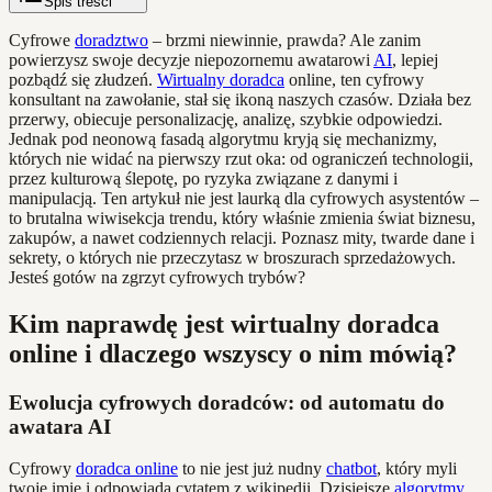
Spis treści
Cyfrowe
doradztwo
– brzmi niewinnie, prawda? Ale zanim
powierzysz swoje decyzje niepozornemu awatarowi
AI
, lepiej
pozbądź się złudzeń.
Wirtualny doradca
online, ten cyfrowy
konsultant na zawołanie, stał się ikoną naszych czasów. Działa bez
przerwy, obiecuje personalizację, analizę, szybkie odpowiedzi.
Jednak pod neonową fasadą algorytmu kryją się mechanizmy,
których nie widać na pierwszy rzut oka: od ograniczeń technologii,
przez kulturową ślepotę, po ryzyka związane z danymi i
manipulacją. Ten artykuł nie jest laurką dla cyfrowych asystentów –
to brutalna wiwisekcja trendu, który właśnie zmienia świat biznesu,
zakupów, a nawet codziennych relacji. Poznasz mity, twarde dane i
sekrety, o których nie przeczytasz w broszurach sprzedażowych.
Jesteś gotów na zgrzyt cyfrowych trybów?
Kim naprawdę jest wirtualny doradca
online i dlaczego wszyscy o nim mówią?
Ewolucja cyfrowych doradców: od automatu do
awatara AI
Cyfrowy
doradca online
to nie jest już nudny
chatbot
, który myli
twoje imię i odpowiada cytatem z wikipedii. Dzisiejsze
algorytmy