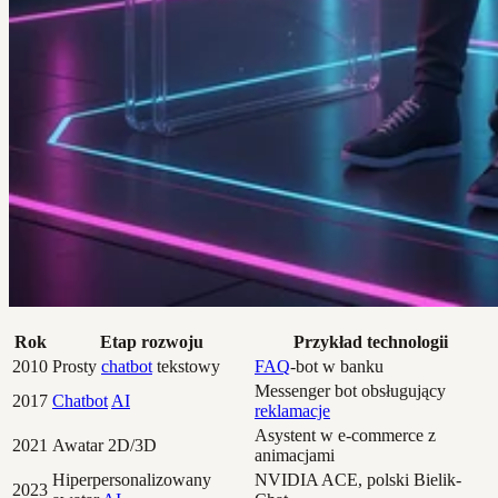
Rok
Etap rozwoju
Przykład technologii
2010
Prosty
chatbot
tekstowy
FAQ
-bot w banku
Messenger bot obsługujący
2017
Chatbot
AI
reklamacje
Asystent w e-commerce z
2021
Awatar 2D/3D
animacjami
Hiperpersonalizowany
NVIDIA ACE, polski Bielik-
2023