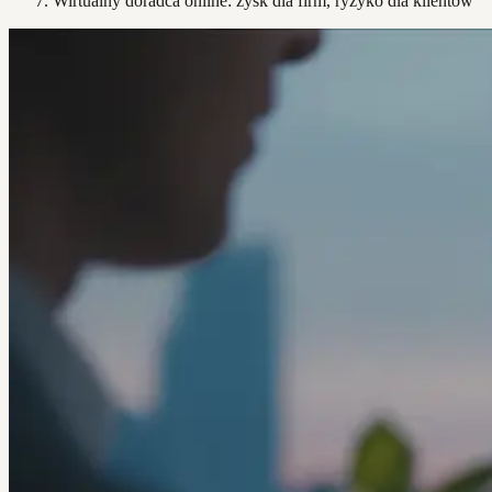
Wirtualny doradca online: zysk dla firm, ryzyko dla klientów