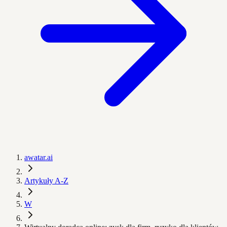
awatar.ai
Artykuły A-Z
W