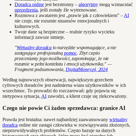
Doradca online
jest bezstronny –
algorytmy
mogą wzmacniać
uprzedzenia
, jeśli zostały źle wytrenowane.
Rozmowa z awatarem jest „prawie jak z człowiekiem” –
AI
nie czuje, nie rozumie niuansów emocjonalnych i
kulturowych.
Twoje dane są bezpieczne – realnie ryzyko wycieku
informacji zawsze istnieje.
"
Wirtualny doradca
to narzędzie wspomagające, a nie
zastępujące profesjonalną
pomoc
. Zbyt często
przeceniamy jego możliwości, zapominając, że nie
rozumie w pełni kontekstu i emocji użytkownika." —
Fragment podsumowania,
DigitalMoney.pl, 2024
Według najnowszych obserwacji, największym grzechem
cyfrowych doradców jest nadmierna wiara użytkowników w ich
wszechmoc. To prowadzi do rozczarowań: gdy pojawia się
nietypowa sytuacja,
AI
zawodzi, a klient czuje się zlekceważony.
Czego nie powie Ci żaden sprzedawca: granice AI
Prawda jest brutalna: nawet najbardziej zaawansowany
wirtualny
doradca
online nie zastąpi człowieka w rozwiązywaniu złożonych,
nieprzewidywalnych problemów. Często bazuje na danych
historycznych oraz zbiorach, które mogą być niepełne lub