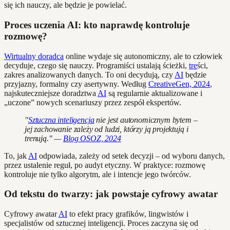
się ich nauczy, ale będzie je powielać.
Proces uczenia AI: kto naprawdę kontroluje
rozmowę?
Wirtualny doradca
online wydaje się autonomiczny, ale to człowiek
decyduje, czego się nauczy. Programiści ustalają ścieżki,
tre
ści,
zakres analizowanych danych. To oni decydują, czy
AI
będzie
przyjazny, formalny czy asertywny. Według
CreativeGen, 2024
,
najskuteczniejsze doradztwa
AI
są regularnie aktualizowane i
„uczone” nowych scenariuszy przez zespół ekspertów.
"
Sztuczna inteligencja
nie jest autonomicznym bytem –
jej zachowanie zależy od ludzi, którzy ją projektują i
trenują." —
Blog OSOZ, 2024
To, jak
AI
odpowiada, zależy od setek decyzji – od wyboru danych,
przez ustalenie reguł, po audyt etyczny. W praktyce: rozmowę
kontroluje nie tylko algorytm, ale i intencje jego twórców.
Od tekstu do twarzy: jak powstaje cyfrowy awatar
Cyfrowy awatar
AI
to efekt pracy grafików, lingwistów i
specjalistów od sztucznej inteligencji. Proces zaczyna się od