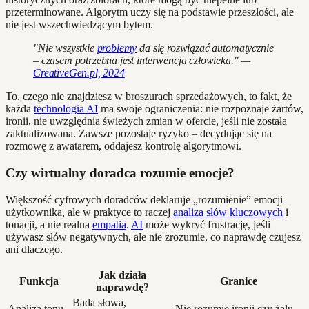
przeterminowane. Algorytm uczy się na podstawie przeszłości, ale
nie jest wszechwiedzącym bytem.
"Nie wszystkie
problemy
da się rozwiązać automatycznie
– czasem potrzebna jest interwencja człowieka." —
CreativeGen.pl, 2024
To, czego nie znajdziesz w broszurach sprzedażowych, to fakt, że
każda
technologia AI
ma swoje ograniczenia: nie rozpoznaje żartów,
ironii, nie uwzględnia świeżych zmian w ofercie, jeśli nie została
zaktualizowana. Zawsze pozostaje ryzyko – decydując się na
rozmowę z awatarem, oddajesz kontrolę algorytmowi.
Czy wirtualny doradca rozumie emocje?
Większość cyfrowych doradców deklaruje „rozumienie” emocji
użytkownika, ale w praktyce to raczej
analiza słów kluczowych
i
tonacji, a nie realna
empatia
.
AI
może wykryć frustrację, jeśli
używasz słów negatywnych, ale nie zrozumie, co naprawdę czujesz
ani dlaczego.
Jak działa
Funkcja
Granice
naprawdę?
Bada słowa,
Analiza tonu
Nie rozumie ironii czy żalu