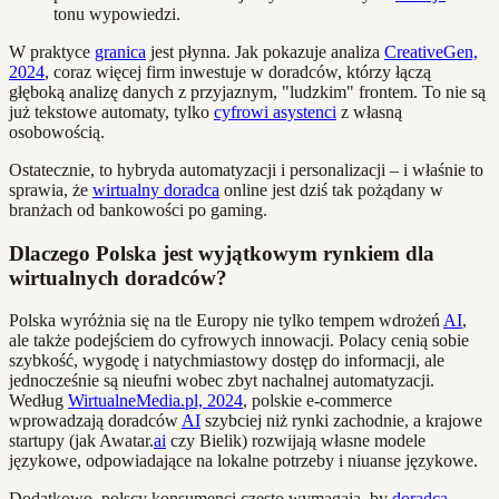
tonu wypowiedzi.
W praktyce
granica
jest płynna. Jak pokazuje analiza
CreativeGen,
2024
, coraz więcej firm inwestuje w doradców, którzy łączą
głęboką analizę danych z przyjaznym, "ludzkim" frontem. To nie są
już tekstowe automaty, tylko
cyfrowi asystenci
z własną
osobowością.
Ostatecznie, to hybryda automatyzacji i personalizacji – i właśnie to
sprawia, że
wirtualny doradca
online jest dziś tak pożądany w
branżach od bankowości po gaming.
Dlaczego Polska jest wyjątkowym rynkiem dla
wirtualnych doradców?
Polska wyróżnia się na tle Europy nie tylko tempem wdrożeń
AI
,
ale także podejściem do cyfrowych innowacji. Polacy cenią sobie
szybkość, wygodę i natychmiastowy dostęp do informacji, ale
jednocześnie są nieufni wobec zbyt nachalnej automatyzacji.
Według
WirtualneMedia.pl, 2024
, polskie e-commerce
wprowadzają doradców
AI
szybciej niż rynki zachodnie, a krajowe
startupy (jak Awatar.
ai
czy Bielik) rozwijają własne modele
językowe, odpowiadające na lokalne potrzeby i niuanse językowe.
Dodatkowo, polscy konsumenci często wymagają, by
doradca