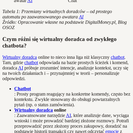
awatar
AI
Chat
Tabela 1: Przemiany wirtualnych doradców – od prostego
automatu po zaawansowanego awatara
AI
Źródło: Opracowanie własne na podstawie DigitalMoney.pl, Blog
OSOZ
Czym różni się wirtualny doradca od zwykłego
chatbota?
Wirtualny doradca
online to nieco inna liga niż klasyczny
chatbot
.
Tam, gdzie
chatbot
odpowiada na bazie prostych ścieżek i komend,
doradca
AI
próbuje zrozumieć intencje, analizuje kontekst, uczy się
na twoich działaniach i – przynajmniej w teorii – personalizuje
odpowiedzi.
Chatbot
: Prosty program reagujący na konkretne komendy, często bez
kontekstu. Zwykle stosowany do obsługi powtarzalnych
pytań (np. o status zamówienia).
Wirtualny doradca
online
: Zaawansowane narzędzie
AI
, które analizuje dane, wyciąga
wnioski i może prowadzić bardziej złożone rozmowy. Potrafi
przeprowadzić przez złożony proces zakupowy, doradzić na
podstawie historii transakcji czy nawet odczytać
emocje
z