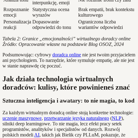
interpunkcję, emoji
Rozpoznanie
Statystyczna ocena
Brak empatii, brak kontekstu
emocji
wyrazów
kulturowego
Personalizacja
Dopasowanie
Ograniczona liczba
reakcji
odpowiedzi do tonu
wariantów odpowiedzi
Tabela 2: Granice „emocjonalności” wirtualnego doradcy online
Źródło: Opracowanie własne na podstawie Blog OSOZ, 2024
Podsumowując: cyfrowy
doradca online
nie jest twoim przyjacielem
ani psychologiem. To narzędzie, które symuluje empatię, ale nie jest
w stanie naprawdę cię poczuć.
Jak działa technologia wirtualnych
doradców: kulisy, które powinieneś znać
Sztuczna inteligencja i awatary: to nie magia, to kod
Za każdym wirtualnym doradcą online stoją konkretne technologie:
uczenie maszynowe
,
przetwarzanie języka naturalnego
(
NLP
),
silniki deep learningowe. To nie magia, lecz efekt pracy setek
programistów, analityków i specjalistów od danych. Rozwój
polskich modeli
AI
, takich jak Bielik czy PLLuM, pokazuje, że