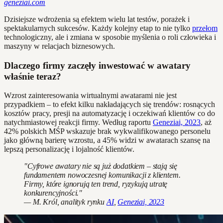
geneziai.com
Dzisiejsze wdrożenia są efektem wielu lat testów, porażek i
spektakularnych sukcesów. Każdy kolejny etap to nie tylko
przełom
technologiczny, ale i zmiana w sposobie myślenia o roli człowieka i
maszyny w relacjach biznesowych.
Dlaczego firmy zaczęły inwestować w awatary
właśnie teraz?
Wzrost zainteresowania wirtualnymi awatarami nie jest
przypadkiem – to efekt kilku nakładających się trendów: rosnących
kosztów pracy, presji na automatyzację i oczekiwań klientów co do
natychmiastowej reakcji firmy. Według raportu
Geneziai, 2023
, aż
42% polskich MŚP wskazuje brak wykwalifikowanego personelu
jako główną barierę wzrostu, a 45% widzi w awatarach szansę na
lepszą personalizację i lojalność klientów.
"Cyfrowe awatary nie są już dodatkiem – stają się
fundamentem nowoczesnej komunikacji z klientem.
Firmy, które ignorują ten trend, ryzykują utratę
konkurencyjności."
— M. Król, analityk rynku
AI
,
Geneziai, 2023