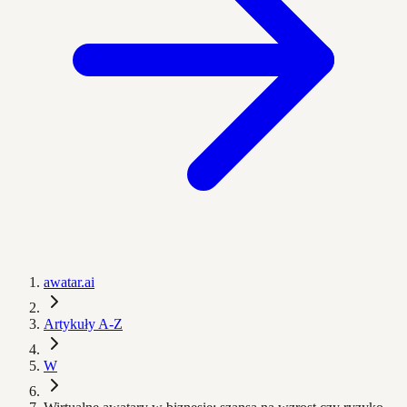
awatar.ai
Artykuły A-Z
W