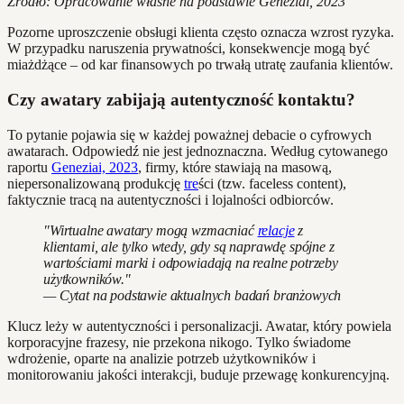
Źródło: Opracowanie własne na podstawie Geneziai, 2023
Pozorne uproszczenie obsługi klienta często oznacza wzrost ryzyka.
W przypadku naruszenia prywatności, konsekwencje mogą być
miażdżące – od kar finansowych po trwałą utratę zaufania klientów.
Czy awatary zabijają autentyczność kontaktu?
To pytanie pojawia się w każdej poważnej debacie o cyfrowych
awatarach. Odpowiedź nie jest jednoznaczna. Według cytowanego
raportu
Geneziai, 2023
, firmy, które stawiają na masową,
niepersonalizowaną produkcję
tre
ści (tzw. faceless content),
faktycznie tracą na autentyczności i lojalności odbiorców.
"Wirtualne awatary mogą wzmacniać
relacje
z
klientami, ale tylko wtedy, gdy są naprawdę spójne z
wartościami marki i odpowiadają na realne potrzeby
użytkowników."
— Cytat na podstawie aktualnych badań branżowych
Klucz leży w autentyczności i personalizacji. Awatar, który powiela
korporacyjne frazesy, nie przekona nikogo. Tylko świadome
wdrożenie, oparte na analizie potrzeb użytkowników i
monitorowaniu jakości interakcji, buduje przewagę konkurencyjną.