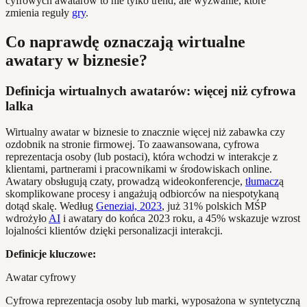
cyfrowych awatarów to nie tylko trend, ale wyzwanie, które
zmienia reguły
gry
.
Co naprawdę oznaczają wirtualne
awatary w biznesie?
Definicja wirtualnych awatarów: więcej niż cyfrowa
lalka
Wirtualny awatar w biznesie to znacznie więcej niż zabawka czy
ozdobnik na stronie firmowej. To zaawansowana, cyfrowa
reprezentacja osoby (lub postaci), która wchodzi w interakcje z
klientami, partnerami i pracownikami w środowiskach online.
Awatary obsługują czaty, prowadzą wideokonferencje,
tłumacz
ą
skomplikowane procesy i angażują odbiorców na niespotykaną
dotąd skalę. Według
Geneziai, 2023
, już 31% polskich MŚP
wdrożyło
AI
i awatary do końca 2023 roku, a 45% wskazuje wzrost
lojalności klientów dzięki personalizacji interakcji.
Definicje kluczowe:
Awatar cyfrowy
Cyfrowa reprezentacja osoby lub marki, wyposażona w syntetyczną