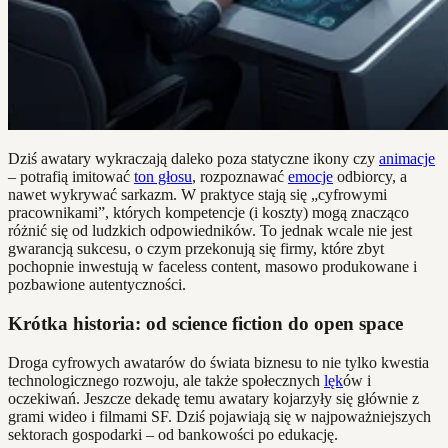
Dziś awatary wykraczają daleko poza statyczne ikony czy
animacje
– potrafią imitować
ton głosu
, rozpoznawać
emocje
odbiorcy, a
nawet wykrywać sarkazm. W praktyce stają się „cyfrowymi
pracownikami”, których kompetencje (i koszty) mogą znacząco
różnić się od ludzkich odpowiedników. To jednak wcale nie jest
gwarancją sukcesu, o czym przekonują się firmy, które zbyt
pochopnie inwestują w faceless content, masowo produkowane i
pozbawione autentyczności.
Krótka historia: od science fiction do open space
Droga cyfrowych awatarów do świata biznesu to nie tylko kwestia
technologicznego rozwoju, ale także społecznych
lęk
ów i
oczekiwań. Jeszcze dekadę temu awatary kojarzyły się głównie z
grami wideo i filmami SF. Dziś pojawiają się w najpoważniejszych
sektorach gospodarki – od bankowości po edukację.