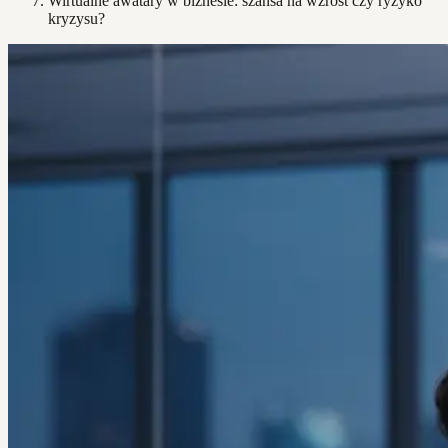
Wirtualne awatary w biznesie: szansa na wzrost czy ryzyko
kryzysu?