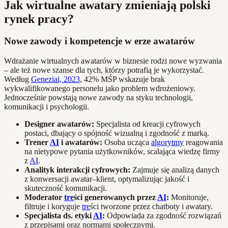
Jak wirtualne awatary zmieniają polski
rynek pracy?
Nowe zawody i kompetencje w erze awatarów
Wdrażanie wirtualnych awatarów w biznesie rodzi nowe wyzwania
– ale też nowe szanse dla tych, którzy potrafią je wykorzystać.
Według
Geneziai, 2023
, 42% MŚP wskazuje brak
wykwalifikowanego personelu jako problem wdrożeniowy.
Jednocześnie powstają nowe zawody na styku technologii,
komunikacji i psychologii.
Designer awatarów:
Specjalista od kreacji cyfrowych
postaci, dbający o spójność wizualną i zgodność z marką.
Trener
AI
i awatarów:
Osoba ucząca
algorytmy
reagowania
na nietypowe pytania użytkowników, scalająca wiedzę firmy
z
AI
.
Analityk interakcji cyfrowych:
Zajmuje się analizą danych
z konwersacji awatar–klient, optymalizując jakość i
skuteczność komunikacji.
Moderator
tre
ści generowanych przez
AI
:
Monitoruje,
filtruje i koryguje
tre
ści tworzone przez chatboty i awatary.
Specjalista ds. etyki
AI
:
Odpowiada za zgodność rozwiązań
z przepisami oraz normami społecznymi.