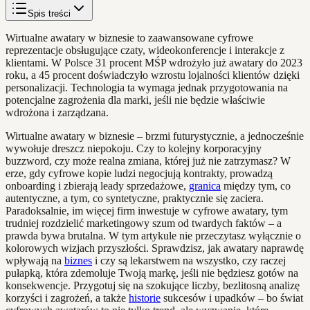
Spis treści
Wirtualne awatary w biznesie to zaawansowane cyfrowe
reprezentacje obsługujące czaty, wideokonferencje i interakcje z
klientami. W Polsce 31 procent MŚP wdrożyło już awatary do 2023
roku, a 45 procent doświadczyło wzrostu lojalności klientów dzięki
personalizacji. Technologia ta wymaga jednak przygotowania na
potencjalne zagrożenia dla marki, jeśli nie będzie właściwie
wdrożona i zarządzana.
Wirtualne awatary w biznesie – brzmi futurystycznie, a jednocześnie
wywołuje dreszcz niepokoju. Czy to kolejny korporacyjny
buzzword, czy może realna zmiana, której już nie zatrzymasz? W
erze, gdy cyfrowe kopie ludzi negocjują kontrakty, prowadzą
onboarding i zbierają leady sprzedażowe,
granica
między tym, co
autentyczne, a tym, co syntetyczne, praktycznie się zaciera.
Paradoksalnie, im więcej firm inwestuje w cyfrowe awatary, tym
trudniej rozdzielić marketingowy szum od twardych faktów – a
prawda bywa brutalna. W tym artykule nie przeczytasz wyłącznie o
kolorowych wizjach przyszłości. Sprawdzisz, jak awatary naprawdę
wpływają na
biznes
i czy są lekarstwem na wszystko, czy raczej
pułapką, która zdemoluje Twoją markę, jeśli nie będziesz gotów na
konsekwencje. Przygotuj się na szokujące liczby, bezlitosną analizę
korzyści i zagrożeń, a także
historie
sukcesów i upadków – bo świat