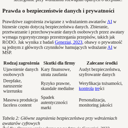
Prawda o bezpieczeństwie danych i prywatności
Prawdziwe zagrożenia związane z wdrażaniem awatarów
AI
w
biznesie często dotyczą bezpieczeństwa danych. Zbieranie,
przetwarzanie i przechowywanie danych osobowych przez awatary
wymaga rygorystycznego przestrzegania przepisów, takich jak
RODO. Jak wynika z badań
Geneziai, 2023
, obawy o prywatność
są jednym z głównych czynników hamujących wdrażanie
AI
w
MŚP.
Rodzaj zagrożenia
Skutki dla firmy
Zalecane środki
Ujawnienie danych
Kary finansowe,
Audyt bezpieczeństwa,
osobowych
utrata zaufania
szyfrowanie danych
Deepfake,
Ryzyko prawne,
Weryfikacja tożsamości,
naruszenie
skandale medialne
kontrola
tre
ści
wizerunku
Spadek
Masowa produkcja
Personalizacja,
autentyczności
faceless content
monitoring jakości
marki
Tabela 2: Główne zagrożenia bezpieczeństwa przy wdrożeniach
awatarów cyfrowych