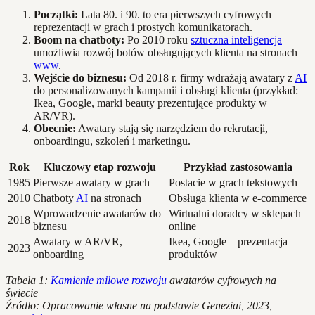
Początki:
Lata 80. i 90. to era pierwszych cyfrowych
reprezentacji w grach i prostych komunikatorach.
Boom na chatboty:
Po 2010 roku
sztuczna inteligencja
umożliwia rozwój botów obsługujących klienta na stronach
www
.
Wejście do biznesu:
Od 2018 r. firmy wdrażają awatary z
AI
do personalizowanych kampanii i obsługi klienta (przykład:
Ikea, Google, marki beauty prezentujące produkty w
AR/VR).
Obecnie:
Awatary stają się narzędziem do rekrutacji,
onboardingu, szkoleń i marketingu.
Rok
Kluczowy etap rozwoju
Przykład zastosowania
1985
Pierwsze awatary w grach
Postacie w grach tekstowych
2010
Chatboty
AI
na stronach
Obsługa klienta w e-commerce
Wprowadzenie awatarów do
Wirtualni doradcy w sklepach
2018
biznesu
online
Awatary w AR/VR,
Ikea, Google – prezentacja
2023
onboarding
produktów
Tabela 1:
Kamienie milowe rozwoju
awatarów cyfrowych na
świecie
Źródło: Opracowanie własne na podstawie Geneziai, 2023,