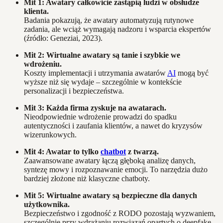
Mit 1: Awatary całkowicie zastąpią ludzi w obsłudze
klienta.
Badania pokazują, że awatary automatyzują rutynowe
zadania, ale wciąż wymagają nadzoru i wsparcia ekspertów
(źródło: Geneziai, 2023).
Mit 2: Wirtualne awatary są tanie i szybkie we
wdrożeniu.
Koszty implementacji i utrzymania awatarów
AI
mogą być
wyższe niż się wydaje – szczególnie w kontekście
personalizacji i bezpieczeństwa.
Mit 3: Każda firma zyskuje na awatarach.
Nieodpowiednie wdrożenie prowadzi do spadku
autentyczności i zaufania klientów, a nawet do kryzysów
wizerunkowych.
Mit 4: Awatar to tylko
chatbot
z twarzą.
Zaawansowane awatary łączą głęboką analizę danych,
syntezę mowy i rozpoznawanie emocji. To narzędzia dużo
bardziej złożone niż klasyczne chatboty.
Mit 5: Wirtualne awatary są bezpieczne dla danych
użytkownika.
Bezpieczeństwo i zgodność z RODO pozostają wyzwaniem,
szczególnie przy wdrażaniu rozwiązań opartych o deepfake.