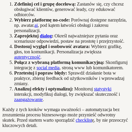
Zdefiniuj cel i grupę docelową:
Zastanów się, czy chcesz
obsługiwać klientów, generować leady, czy edukować
odbiorców.
Wybierz platformę no-code:
Porównaj dostępne narzędzia,
np. awatar.
ai
, pod kątem łatwości obsługi i zakresu
personalizacji.
Zaprojektuj
dialog
:
Określ najważniejsze pytania oraz
scenariusze odpowiedzi, postaw na prostotę i przejrzystość.
Dostosuj wygląd i osobowość avatara:
Wybierz grafikę,
głos, ton komunikacji. Personalizacja zwiększa
autentyczność
.
Połącz z wybraną platformą komunikacyjną:
Skonfiguruj
integrację z
social media
, stroną www lub komunikatorem.
Przetestuj i popraw błędy:
Sprawdź działanie bota w
praktyce, zbieraj feedback od użytkowników i wprowadzaj
zmiany.
Analizuj efekty i optymalizuj:
Monitoruj
statystyki
interakcji, modyfikuj dialogi, by zwiększać skuteczność i
zaangażowanie
.
Każdy z tych kroków wymaga uważności – automatyzacja bez
zrozumienia procesu biznesowego może przynieść odwrotny
skutek. Przed startem warto sporządzić
checklist
ę, by nie przeoczyć
kluczowych detali.