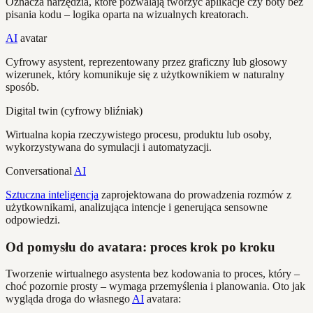
Oznacza narzędzia, które pozwalają tworzyć aplikacje czy boty bez
pisania kodu – logika oparta na wizualnych kreatorach.
AI
avatar
Cyfrowy asystent, reprezentowany przez graficzny lub głosowy
wizerunek, który komunikuje się z użytkownikiem w naturalny
sposób.
Digital twin (cyfrowy bliźniak)
Wirtualna kopia rzeczywistego procesu, produktu lub osoby,
wykorzystywana do symulacji i automatyzacji.
Conversational
AI
Sztuczna inteligencja
zaprojektowana do prowadzenia rozmów z
użytkownikami, analizująca intencje i generująca sensowne
odpowiedzi.
Od pomysłu do avatara: proces krok po kroku
Tworzenie wirtualnego asystenta bez kodowania to proces, który –
choć pozornie prosty – wymaga przemyślenia i planowania. Oto jak
wygląda droga do własnego
AI
avatara: