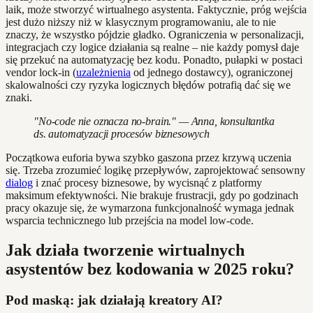
laik, może stworzyć wirtualnego asystenta. Faktycznie, próg wejścia
jest dużo niższy niż w klasycznym programowaniu, ale to nie
znaczy, że wszystko pójdzie gładko. Ograniczenia w personalizacji,
integracjach czy logice działania są realne – nie każdy pomysł daje
się przekuć na automatyzację bez kodu. Ponadto, pułapki w postaci
vendor lock-in (
uzależnienia
od jednego dostawcy), ograniczonej
skalowalności czy ryzyka logicznych błędów potrafią dać się we
znaki.
"No-code nie oznacza no-brain." — Anna, konsultantka
ds. automatyzacji procesów biznesowych
Początkowa euforia bywa szybko gaszona przez krzywą uczenia
się. Trzeba zrozumieć logikę przepływów, zaprojektować sensowny
dialog
i znać procesy biznesowe, by wycisnąć z platformy
maksimum efektywności. Nie brakuje frustracji, gdy po godzinach
pracy okazuje się, że wymarzona funkcjonalność wymaga jednak
wsparcia technicznego lub przejścia na model low-code.
Jak działa tworzenie wirtualnych
asystentów bez kodowania w 2025 roku?
Pod maską: jak działają kreatory AI?