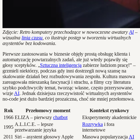
Zdjęcie: Retro komputery przechodzące w nowoczesne awatary
AI
–
wizualna
linia czasu
, co ilustruje postęp w tworzeniu wirtualnych
asystentów bez kodowania.
Pierwsze zastosowania w biznesie objęły prostą obsługę klienta i
automatyzację powtarzalnych zadań, ale już wtedy pojawiły się
głosy sceptyków. „
Sztuczna inteligencja
zabierze ludziom pracę!” –
grzmieli niektórzy, podczas gdy inni dostrzegli nową szansę na
skalowanie działań bez rozbudowywania zespołu. Kultura masowa
zareagowała mieszanką fascynacji i strachu, a filmy czy literatura
szybko podchwyciły temat, tworząc własne, często przerysowane,
wizje
AI
. Jednak dzisiejsza rzeczywistość wirtualnych asystentów
no-code jest dużo bardziej prozaiczna, choć nie mniej przełomowa.
Rok
Przełomowy moment
Kontekst rynkowy
1966
ELIZA – pierwszy
chatbot
Eksperymenty akademickie
A.L.I.C.E. – lepsze
Rozrywka
i fora
1995
przetwarzanie języka
internetowe
2011
Siri – asystent głosowy Apple
Masowa popularyzacja
AI