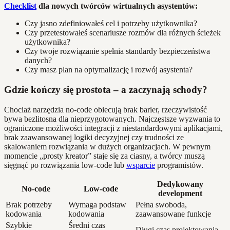
Checklist
dla nowych twórców wirtualnych asystentów:
Czy jasno zdefiniowałeś cel i potrzeby użytkownika?
Czy przetestowałeś scenariusze rozmów dla różnych ścieżek
użytkownika?
Czy twoje rozwiązanie spełnia standardy bezpieczeństwa
danych?
Czy masz plan na optymalizację i rozwój asystenta?
Gdzie kończy się prostota – a zaczynają schody?
Chociaż narzędzia no-code obiecują brak barier, rzeczywistość
bywa bezlitosna dla nieprzygotowanych. Najczęstsze wyzwania to
ograniczone możliwości integracji z niestandardowymi aplikacjami,
brak zaawansowanej logiki decyzyjnej czy trudności ze
skalowaniem rozwiązania w dużych organizacjach. W pewnym
momencie „prosty kreator” staje się za ciasny, a twórcy muszą
sięgnąć po rozwiązania low-code lub
wsparcie
programistów.
Dedykowany
No-code
Low-code
development
Brak potrzeby
Wymaga podstaw
Pełna swoboda,
kodowania
kodowania
zaawansowane funkcje
Szybkie
Średni czas
Długi czas projektowania