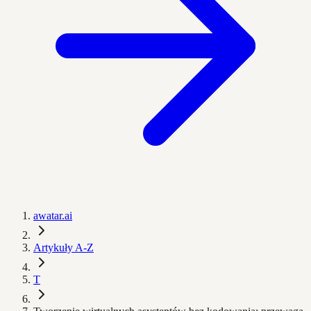
awatar.ai
Artykuły A-Z
T