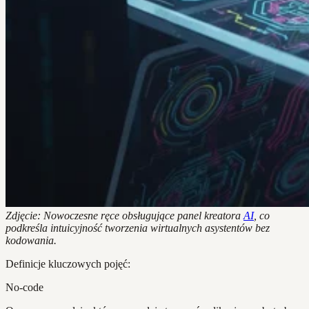
Zdjęcie: Nowoczesne ręce obsługujące panel kreatora
AI
, co
podkreśla intuicyjność tworzenia wirtualnych asystentów bez
kodowania.
Definicje kluczowych pojęć:
No-code