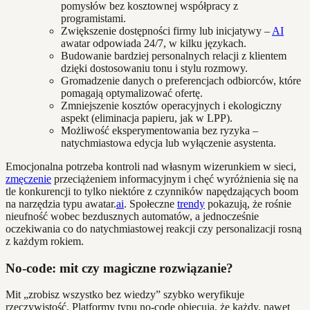
pomysłów bez kosztownej współpracy z
programistami.
Zwiększenie dostępności firmy lub inicjatywy –
AI
awatar odpowiada 24/7, w kilku językach.
Budowanie bardziej personalnych relacji z klientem
dzięki dostosowaniu tonu i stylu rozmowy.
Gromadzenie danych o preferencjach odbiorców, które
pomagają optymalizować ofertę.
Zmniejszenie kosztów operacyjnych i ekologiczny
aspekt (eliminacja papieru, jak w LPP).
Możliwość eksperymentowania bez ryzyka –
natychmiastowa edycja lub wyłączenie asystenta.
Emocjonalna potrzeba kontroli nad własnym wizerunkiem w sieci,
zmęczenie
przeciążeniem informacyjnym i chęć wyróżnienia się na
tle konkurencji to tylko niektóre z czynników napędzających boom
na narzędzia typu awatar.
ai
. Społeczne
trendy
pokazują, że rośnie
nieufność wobec bezdusznych automatów, a jednocześnie
oczekiwania co do natychmiastowej reakcji czy personalizacji rosną
z każdym rokiem.
No-code: mit czy magiczne rozwiązanie?
Mit „zrobisz wszystko bez wiedzy” szybko weryfikuje
rzeczywistość. Platformy typu no-code obiecują, że każdy, nawet