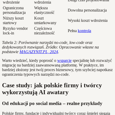
wdrożenie
wdrożenia
Ograniczona
Większa
Dowolna personalizacja
personalizacja
elastyczność
Niższy koszt
Koszt
Wysoki koszt wdrożenia
startowy
umiarkowany
Ryzyko vendor
Częściowa
Pełna
kontrola
lock-in
niezależność
Tabela 2: Porównanie narzędzi no-code, low-code oraz
dedykowanych rozwiązań. Źródło: Opracowanie własne na
podstawie
MAGAZYNIT.PL, 2024
.
Warto wiedzieć, kiedy poprosić o
wsparcie
specjalistę lub rozważyć
migrację na bardziej zaawansowaną platformę. W praktyce, im
bardziej złożony jest twój proces biznesowy, tym szybciej napotkasz
ograniczenia typowych narzędzi no-code.
Case study: jak polskie firmy i twórcy
wykorzystują AI awatary
Od edukacji po social media – realne przykłady
Polskie firmy, fundacje i indywidualni twórcy coraz śmielej sięgają