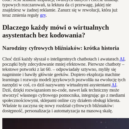
typowych rozczarowań, ta lektura da ci przewagę, jakiej nie
znajdziesz w żadnej reklamie. Zanurz się w rewolucji, która już
teraz zmienia reguły
gry
.
Dlaczego każdy mówi o wirtualnych
asystentach bez kodowania?
Narodziny cyfrowych bliźniaków: krótka historia
Choć dziś każdy słyszał o inteligentnych chatbotach i awatarach
AI
,
początki były zdecydowanie mniej efektowne. Pierwsze chatboty –
tekstowe potworki z lat 60. – odpowiadały sztywno, myliły się
nagminnie i bawiły głównie geeków. Dopiero eksplozja machine
learningu i rozwoju modeli językowych pozwoliła na ewolucję tych
narzędzi w coś, co dziś nazywamy wirtualnymi asystentami
AI
.
Dziś, dzięki rozwiązaniom no-code, nawet laik techniczny może
stworzyć własnego cyfrowego pomocnika, integrując go z mediami
społecznościowymi, sklepami online czy działem obsługi klienta.
Właśnie tu zaczyna się nowy rozdział cyfrowych bliźniaków:
dostępność, personalizacja i automatyzacja na masową skalę.