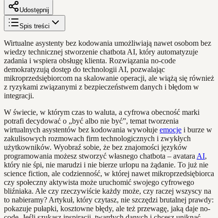
Udostępnij
Spis treści
Wirtualne asystenty bez kodowania umożliwiają nawet osobom bez
wiedzy technicznej stworzenie chatbota AI, który automatyzuje
zadania i wspiera obsługę klienta. Rozwiązania no-code
demokratyzują dostęp do technologii AI, pozwalając
mikroprzedsiębiorcom na skalowanie operacji, ale wiążą się również
z ryzykami związanymi z bezpieczeństwem danych i błędom w
integracji.
W świecie, w którym czas to waluta, a cyfrowa obecność marki
potrafi decydować o „być albo nie być”, temat tworzenia
wirtualnych asystentów bez kodowania wywołuje
emocje
i burze w
zakulisowych rozmowach firm technologicznych i zwykłych
użytkowników. Wyobraź sobie, że bez znajomości języków
programowania możesz stworzyć własnego chatbota – avatara
AI
,
który nie śpi, nie marudzi i nie bierze urlopu na żądanie. To już nie
science fiction, ale codzienność, w której nawet mikroprzedsiębiorca
czy społeczny aktywista może uruchomić swojego cyfrowego
bliźniaka. Ale czy rzeczywiście każdy może, czy raczej wszyscy na
to nabieramy? Artykuł, który czytasz, nie szczędzi brutalnej prawdy:
pokazuje pułapki, kosztowne błędy, ale też przewagę, jaką daje no-
code. Jeśli szukasz inspiracji, twardych danych i chcesz uniknąć