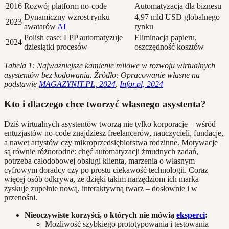
2016
Rozwój platform no-code
Automatyzacja dla biznesu
Dynamiczny wzrost rynku
4,97 mld USD globalnego
2023
awatarów
AI
rynku
Polish case: LPP automatyzuje
Eliminacja papieru,
2024
dziesiątki procesów
oszczędność kosztów
Tabela 1: Najważniejsze kamienie milowe w rozwoju wirtualnych
asystentów bez kodowania. Źródło: Opracowanie własne na
podstawie
MAGAZYNIT.PL, 2024
,
Infor.pl, 2024
Kto i dlaczego chce tworzyć własnego asystenta?
Dziś wirtualnych asystentów tworzą nie tylko korporacje – wśród
entuzjastów no-code znajdziesz freelancerów, nauczycieli, fundacje,
a nawet artystów czy mikroprzedsiębiorstwa rodzinne. Motywacje
są równie różnorodne: chęć automatyzacji żmudnych zadań,
potrzeba całodobowej obsługi klienta, marzenia o własnym
cyfrowym doradcy czy po prostu ciekawość technologii. Coraz
więcej osób odkrywa, że dzięki takim narzędziom ich marka
zyskuje zupełnie nową, interaktywną twarz – dosłownie i w
przenośni.
Nieoczywiste korzyści, o których nie mówią
eksperci
:
Możliwość szybkiego prototypowania i testowania