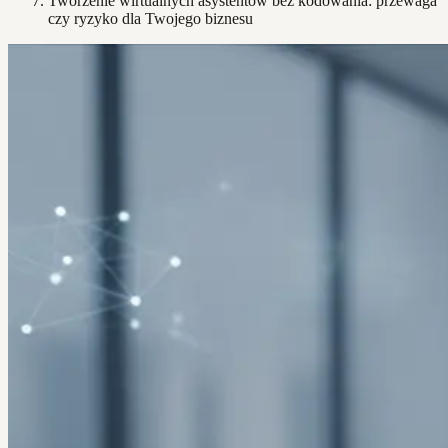
Tworzenie wirtualnych asystentów bez kodowania: przewaga
czy ryzyko dla Twojego biznesu