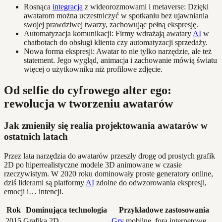
Rosnąca
integracja
z wideorozmowami i metaverse: Dzięki
awatarom można uczestniczyć w spotkaniu bez ujawniania
swojej prawdziwej twarzy, zachowując pełną ekspresję.
Automatyzacja komunikacji: Firmy wdrażają awatary
AI
w
chatbotach do obsługi klienta czy automatyzacji sprzedaży.
Nowa forma ekspresji: Awatar to nie tylko narzędzie, ale też
statement. Jego wygląd, animacja i zachowanie mówią światu
więcej o użytkowniku niż profilowe zdjęcie.
Od selfie do cyfrowego alter ego:
rewolucja w tworzeniu awatarów
Jak zmieniły się realia projektowania awatarów w
ostatnich latach
Przez lata narzędzia do awatarów przeszły drogę od prostych grafik
2D po hiperrealistyczne modele 3D animowane w czasie
rzeczywistym. W 2020 roku dominowały proste generatory online,
dziś liderami są platformy
AI
zdolne do odwzorowania ekspresji,
emocji i… intencji.
Rok
Dominująca technologia
Przykładowe zastosowania
2015
Grafika 2D
Gry
mobilne, fora internetowe