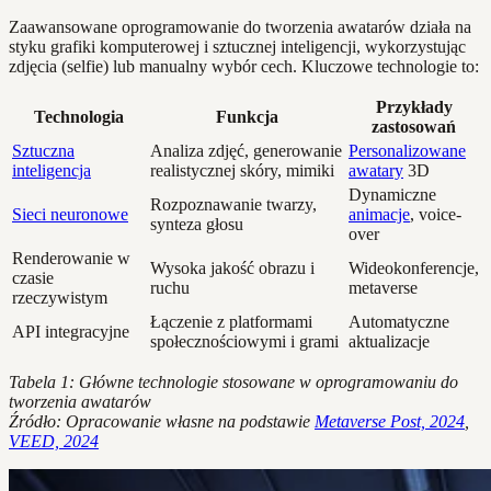
Zaawansowane oprogramowanie do tworzenia awatarów działa na
styku grafiki komputerowej i sztucznej inteligencji, wykorzystując
zdjęcia (selfie) lub manualny wybór cech. Kluczowe technologie to:
Przykłady
Technologia
Funkcja
zastosowań
Sztuczna
Analiza zdjęć, generowanie
Personalizowane
inteligencja
realistycznej skóry, mimiki
awatary
3D
Dynamiczne
Rozpoznawanie twarzy,
Sieci neuronowe
animacje
, voice-
synteza głosu
over
Renderowanie w
Wysoka jakość obrazu i
Wideokonferencje,
czasie
ruchu
metaverse
rzeczywistym
Łączenie z platformami
Automatyczne
API integracyjne
społecznościowymi i grami
aktualizacje
Tabela 1: Główne technologie stosowane w oprogramowaniu do
tworzenia awatarów
Źródło: Opracowanie własne na podstawie
Metaverse Post, 2024
,
VEED, 2024