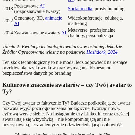
Podstawowe
AI
2018
Social media
, prosty branding
(rozpoznawanie twarzy)
Generatory 3D,
animacje
Wideokonferencje, edukacja,
2022
AI
marketing
Metaverse, profesjonalne
2024
Zaawansowane awatary
AI
chatboty, personalizacja
Tabela 2: Ewolucja technologii awatarów w ostatniej dekadzie
Źródło: Opracowanie własne na podstawie
Hashdork, 2024
Ten skok technologiczny to nie moda, lecz odpowiedź na rosnące
oczekiwania użytkowników oraz wymagania biznesu: od
bezpieczeństwa danych po branding.
Kulturowe znaczenie awatarów – czy Twój avatar to
Ty?
Czy Twój awatar to faktycznie Ty? Badacze podkreślają, że awatar
pozwala wyjść poza ograniczenia biologiczne, tworząc nową,
cyfrową wersję siebie. Na Instagramie czy LinkedIn coraz częściej
awatar staje się wizytówką – nie kompromitującą ani nie
przerysowaną, lecz autentycznie odzwierciedlającą osobowość.
"Awatar w środowisku online to nie maska – to filtr,