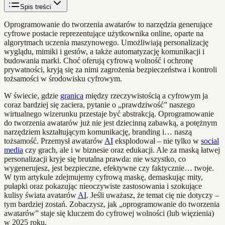
Spis treści
Oprogramowanie do tworzenia awatarów to narzędzia generujące
cyfrowe postacie reprezentujące użytkownika online, oparte na
algorytmach uczenia maszynowego. Umożliwiają personalizację
wyglądu, mimiki i gestów, a także automatyzację komunikacji i
budowania marki. Choć oferują cyfrową wolność i ochronę
prywatności, kryją się za nimi zagrożenia bezpieczeństwa i kontroli
tożsamości w środowisku cyfrowym.
W świecie, gdzie
granica
między rzeczywistością a cyfrowym ja
coraz bardziej się zaciera, pytanie o „prawdziwość” naszego
wirtualnego wizerunku przestaje być abstrakcją. Oprogramowanie
do tworzenia awatarów już nie jest dziecinną zabawką, a potężnym
narzędziem kształtującym komunikację, branding i… naszą
tożsamość. Przemysł awatarów
AI
eksplodował – nie tylko w
social
media
czy grach, ale i w biznesie oraz edukacji. Ale za maską łatwej
personalizacji kryje się brutalna prawda: nie wszystko, co
wygenerujesz, jest bezpieczne, efektywne czy faktycznie… twoje.
W tym artykule zdejmujemy cyfrową maskę, demaskując mity,
pułapki oraz pokazując nieoczywiste zastosowania i szokujące
kulisy świata avatarów
AI
. Jeśli uważasz, że temat cię nie dotyczy –
tym bardziej zostań. Zobaczysz, jak „oprogramowanie do tworzenia
awatarów” staje się kluczem do cyfrowej wolności (lub więzienia)
w 2025 roku.