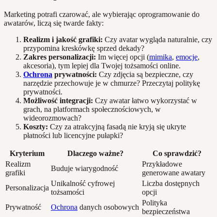
Marketing potrafi czarować, ale wybierając oprogramowanie do
awatarów, liczą się twarde fakty:
Realizm i jakość grafiki:
Czy avatar wygląda naturalnie, czy
przypomina kreskówkę sprzed dekady?
Zakres personalizacji:
Im więcej opcji (
mimika
,
emocje
,
akcesoria), tym lepiej dla Twojej tożsamości online.
Ochrona
prywatności:
Czy zdjęcia są bezpieczne, czy
narzędzie przechowuje je w chmurze? Przeczytaj politykę
prywatności.
Możliwość integracji:
Czy awatar łatwo wykorzystać w
grach, na platformach społecznościowych, w
wideorozmowach?
Koszty:
Czy za atrakcyjną fasadą nie kryją się ukryte
płatności lub licencyjne pułapki?
Kryterium
Dlaczego ważne?
Co sprawdzić?
Realizm
Przykładowe
Buduje wiarygodność
grafiki
generowane awatary
Unikalność cyfrowej
Liczba dostępnych
Personalizacja
tożsamości
opcji
Polityka
Prywatność
Ochrona
danych osobowych
bezpieczeństwa