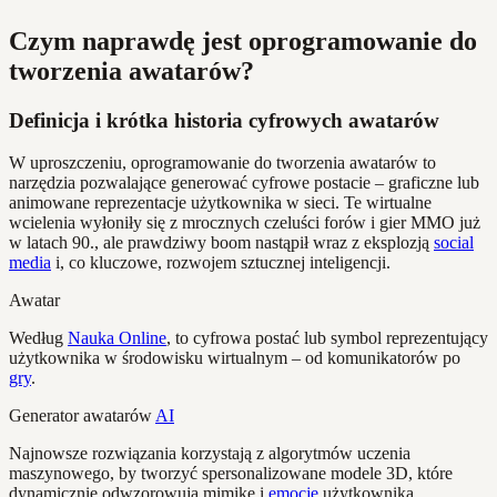
Czym naprawdę jest oprogramowanie do
tworzenia awatarów?
Definicja i krótka historia cyfrowych awatarów
W uproszczeniu, oprogramowanie do tworzenia awatarów to
narzędzia pozwalające generować cyfrowe postacie – graficzne lub
animowane reprezentacje użytkownika w sieci. Te wirtualne
wcielenia wyłoniły się z mrocznych czeluści forów i gier MMO już
w latach 90., ale prawdziwy boom nastąpił wraz z eksplozją
social
media
i, co kluczowe, rozwojem sztucznej inteligencji.
Awatar
Według
Nauka Online
, to cyfrowa postać lub symbol reprezentujący
użytkownika w środowisku wirtualnym – od komunikatorów po
gry
.
Generator awatarów
AI
Najnowsze rozwiązania korzystają z algorytmów uczenia
maszynowego, by tworzyć spersonalizowane modele 3D, które
dynamicznie odwzorowują mimikę i
emocje
użytkownika.