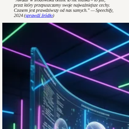
przez który przepuszczamy swoje najważniejsze cechy.
Czasem jest prawdziwszy od nas samych." — Speechify,
2024 (
sprawdź źródło
)