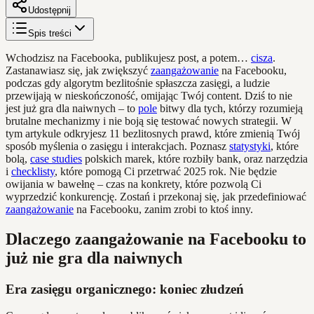
Udostępnij
Spis treści
Wchodzisz na Facebooka, publikujesz post, a potem…
cisza
.
Zastanawiasz się, jak zwiększyć
zaangażowanie
na Facebooku,
podczas gdy algorytm bezlitośnie spłaszcza zasięgi, a ludzie
przewijają w nieskończoność, omijając Twój content. Dziś to nie
jest już gra dla naiwnych – to
pole
bitwy dla tych, którzy rozumieją
brutalne mechanizmy i nie boją się testować nowych strategii. W
tym artykule odkryjesz 11 bezlitosnych prawd, które zmienią Twój
sposób myślenia o zasięgu i interakcjach. Poznasz
statystyki
, które
bolą,
case studies
polskich marek, które rozbiły bank, oraz narzędzia
i
checklisty
, które pomogą Ci przetrwać 2025 rok. Nie będzie
owijania w bawełnę – czas na konkrety, które pozwolą Ci
wyprzedzić konkurencję. Zostań i przekonaj się, jak przedefiniować
zaangażowanie
na Facebooku, zanim zrobi to ktoś inny.
Dlaczego zaangażowanie na Facebooku to
już nie gra dla naiwnych
Era zasięgu organicznego: koniec złudzeń