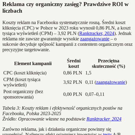
Reklama czy organiczny zasięg? Prawdziwe ROI w
liczbach
Koszty reklam na Facebooku systematycznie rosną. Średni koszt
kliknięcia (CPC) w Polsce w 2023 roku wynosił 0,86 PLN, a koszt
tysiąca wyświetleń (CPM) – 3,92 PLN (
Ranktracker, 2024
). Jednak
reklama nie zawsze gwarantuje wysokie
zaangażowanie
– o
sukcesie decyduje spójność kampanii z contentem organicznym oraz
precyzyjne targetowanie.
Średni
Przeciętna
Element kampanii
koszt
skuteczność (%)
CPC (koszt kliknięcia)
0,86 PLN
1,5
CPM (koszt tysiąca
3,92 PLN
0,11 (
zaangażowanie
)
wyświetleń)
Post organiczny (bez
0,00 PLN
0,07–0,11
sponsorowania)
Tabela 3: Koszty reklam i efektywność organicznych postów na
Facebooku, Polska 2023-2025
Źródło: Opracowanie własne na podstawie
Ranktracker, 2024
Zarówno reklama, jak i działania organiczne powinny się
uzupełniać. Najlepszy efekt osiągniesz inwestując w
testy
A/B,