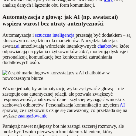
analizę danych i łączenie obu form komunikacji.
Automatyzacja z głową: jak AI (np. awatar.ai)
wspiera wzrost bez utraty autentyczności
Automatyzacja i
sztuczna inteligencja
przestają być dodatkiem – są
kluczowym narzędziem dla marketerów. Narzędzia takie jak
awatar.
ai
umożliwiają wdrożenie interaktywnych
chatbot
ów, które
odpowiadają na pytania użytkowników 24/7, moderują dyskusje i
personalizują komunikację bez konieczności zatrudniania
dodatkowych osób.
Ważne jednak, by automatyzację wykorzystywać z głową – nie
zastępuje ona autentycznej relacji, ale pozwala zwiększyć
responsywność, analizować dane i szybciej wyciągać wnioski z
zachowań odbiorców. Personalizacja komunikacji z użyciem
AI
sprawia, że użytkownik czuje się zauważony, co przekłada się na
wyższe
zaangażowanie
.
Pamiętaj: nawet najlepszy bot nie zastąpi szczerej rozmowy, ale
może być Twoim pierwszym kontaktem z klientem, który