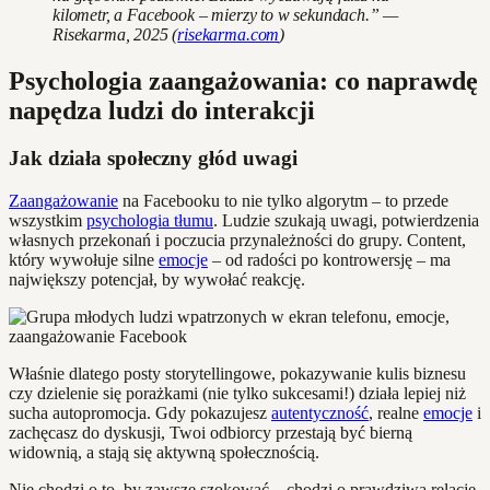
kilometr, a Facebook – mierzy to w sekundach.” —
Risekarma, 2025 (
risekarma.com
)
Psychologia zaangażowania: co naprawdę
napędza ludzi do interakcji
Jak działa społeczny głód uwagi
Zaangażowanie
na Facebooku to nie tylko algorytm – to przede
wszystkim
psychologia tłumu
. Ludzie szukają uwagi, potwierdzenia
własnych przekonań i poczucia przynależności do grupy. Content,
który wywołuje silne
emocje
– od radości po kontrowersję – ma
największy potencjał, by wywołać reakcję.
Właśnie dlatego posty storytellingowe, pokazywanie kulis biznesu
czy dzielenie się porażkami (nie tylko sukcesami!) działa lepiej niż
sucha autopromocja. Gdy pokazujesz
autentyczność
, realne
emocje
i
zachęcasz do dyskusji, Twoi odbiorcy przestają być bierną
widownią, a stają się aktywną społecznością.
Nie chodzi o to, by zawsze szokować – chodzi o prawdziwą relację,