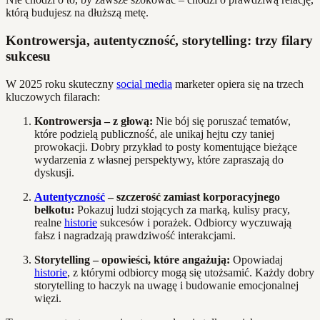
którą budujesz na dłuższą metę.
Kontrowersja, autentyczność, storytelling: trzy filary
sukcesu
W 2025 roku skuteczny
social media
marketer opiera się na trzech
kluczowych filarach:
Kontrowersja – z głową:
Nie bój się poruszać tematów,
które podzielą publiczność, ale unikaj hejtu czy taniej
prowokacji. Dobry przykład to posty komentujące bieżące
wydarzenia z własnej perspektywy, które zapraszają do
dyskusji.
Autentyczność
– szczerość zamiast korporacyjnego
bełkotu:
Pokazuj ludzi stojących za marką, kulisy pracy,
realne
historie
sukcesów i porażek. Odbiorcy wyczuwają
fałsz i nagradzają prawdziwość interakcjami.
Storytelling – opowieści, które angażują:
Opowiadaj
historie
, z którymi odbiorcy mogą się utożsamić. Każdy dobry
storytelling to haczyk na uwagę i budowanie emocjonalnej
więzi.