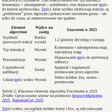
kluczowych czynników: czas reakcji odbiorców, typ interakcji
(komentarz > udostępnienie > polubienie), oraz dopasowanie
tre
ści
do historii użytkownika.
Tre
ści, które szybko zdobywają reakcje, są
„podbierane” przez algorytm i pokazywane szerszemu gronu – ale
tylko do czasu, aż zainteresowanie nie spadnie.
Element
Wpływ na
Znaczenie w 2025
algorytmu
zasięg
Szybkość
Bardzo
1-2 godziny decydują o zasięgu
pierwszych reakcji
wysoki
Komentarze i udostępnienia mają
Typ interakcji
Wysoki
największą wagę
Dopasowanie
tre
ści do preferencji
Personalizacja
Wysoki
odbiorcy
Częstotliwość
Spójność i regularność
Średni
publikacji
premiowane przez algorytm
Wideo krótkie, live, stories –
Udział
tre
ści wideo
Wysoki
premiowane
Tabela 2: Kluczowe elementy algorytmu Facebooka w 2025
Źródło: Opracowanie własne na podstawie
SprawnyMarketing,
2025
,
NapoleonCat, 2025
Tre
ści wideo, szczególnie krótkie formy i live, są zdecydowanie