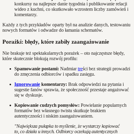
konkursy na najlepsze danie tygodnia i publikowanie relacji
wideo z kuchni, co skutkowało wzrostem liczby zamówień i
komentarzy.
Każdy z tych przykładów oparty był na analizie danych, testowaniu
nowych formatów i odwadze do łamania schematów.
Porażki: błędy, które zabiły zaangażowanie
Nie brakuje też spektakularnych porażek – oto najczęstsze błędy,
które skutecznie blokują rozwój profilu:
Spamowanie postami:
Nadmiar
tre
ści bez strategii prowadzi
do zmęczenia odbiorców i spadku zasięgu.
Ignorowanie
komentarzy:
Brak odpowiedzi na pytania i
sugestie fanów sprawia, że społeczność przestaje angażować
się w dyskusje.
Kopiowanie cudzych pomysłów:
Powielanie popularnych
formatów bez własnego twistu skutkuje brakiem
autentyczności i niskim zaangażowaniem.
"Największa pułapka to myślenie, że wystarczy kopiować
to, co działa u innych. Odbiorcy oczekują autentycznych