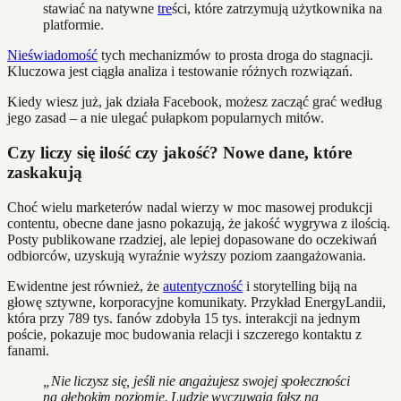
stawiać na natywne
tre
ści, które zatrzymują użytkownika na
platformie.
Nieświadomość
tych mechanizmów to prosta droga do stagnacji.
Kluczowa jest ciągła analiza i testowanie różnych rozwiązań.
Kiedy wiesz już, jak działa Facebook, możesz zacząć grać według
jego zasad – a nie ulegać pułapkom popularnych mitów.
Czy liczy się ilość czy jakość? Nowe dane, które
zaskakują
Choć wielu marketerów nadal wierzy w moc masowej produkcji
contentu, obecne dane jasno pokazują, że jakość wygrywa z ilością.
Posty publikowane rzadziej, ale lepiej dopasowane do oczekiwań
odbiorców, uzyskują wyraźnie wyższy poziom zaangażowania.
Ewidentne jest również, że
autentyczność
i storytelling biją na
głowę sztywne, korporacyjne komunikaty. Przykład EnergyLandii,
która przy 789 tys. fanów zdobyła 15 tys. interakcji na jednym
poście, pokazuje moc budowania relacji i szczerego kontaktu z
fanami.
„Nie liczysz się, jeśli nie angażujesz swojej społeczności
na głębokim poziomie. Ludzie wyczuwają fałsz na