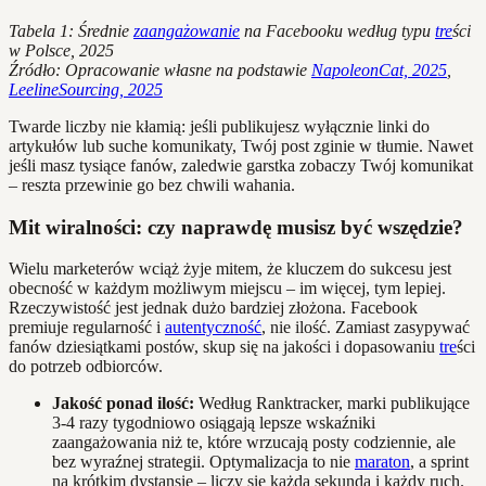
Tabela 1: Średnie
zaangażowanie
na Facebooku według typu
tre
ści
w Polsce, 2025
Źródło: Opracowanie własne na podstawie
NapoleonCat, 2025
,
LeelineSourcing, 2025
Twarde liczby nie kłamią: jeśli publikujesz wyłącznie linki do
artykułów lub suche komunikaty, Twój post zginie w tłumie. Nawet
jeśli masz tysiące fanów, zaledwie garstka zobaczy Twój komunikat
– reszta przewinie go bez chwili wahania.
Mit wiralności: czy naprawdę musisz być wszędzie?
Wielu marketerów wciąż żyje mitem, że kluczem do sukcesu jest
obecność w każdym możliwym miejscu – im więcej, tym lepiej.
Rzeczywistość jest jednak dużo bardziej złożona. Facebook
premiuje regularność i
autentyczność
, nie ilość. Zamiast zasypywać
fanów dziesiątkami postów, skup się na jakości i dopasowaniu
tre
ści
do potrzeb odbiorców.
Jakość ponad ilość:
Według Ranktracker, marki publikujące
3-4 razy tygodniowo osiągają lepsze wskaźniki
zaangażowania niż te, które wrzucają posty codziennie, ale
bez wyraźnej strategii. Optymalizacja to nie
maraton
, a sprint
na krótkim dystansie – liczy się każda sekunda i każdy ruch.