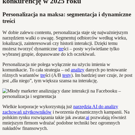
konkurencję w 2025 roku
Personalizacja na maksa: segmentacja i dynamiczne
treści
W dobie zalewu contentu, personalizacja staje się najważniejszym
narzędziem walki o uwagę. Segmentuj odbiorców według wieku,
lokalizacji, zainteresowań czy historii interakcji. Dzięki temu
możesz tworzyć dynamiczne
tre
ści – posty wyświetlane tylko
wybranej grupie, dopasowane do ich oczekiwań.
Personalizacja nie polega wyłącznie na użyciu imienia w
komunikacie. To cała strategia – od
analizy
danych po testowanie
różnych wariantów
tre
ści (A/B
testy
). Im bardziej user czuje, że post
jest „dla niego”, tym większa szansa na interakcję.
Wielkie korporacje wykorzystują już
narzędzia AI do analizy
zachowań użytkowników
i tworzenia dynamicznych kampanii. Na
polskim rynku rozwiązania takie jak awatar.
ai
pozwalają również
mniejszym firmom wdrażać podobne techniki bez ogromnych
nakładów finansowych.