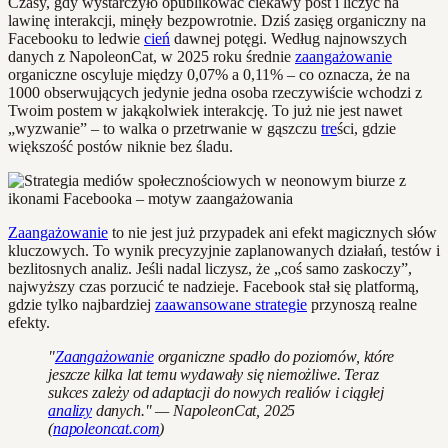
Czasy, gdy wystarczyło opublikować ciekawy post i liczyć na
lawinę interakcji, minęły bezpowrotnie. Dziś zasięg organiczny na
Facebooku to ledwie
cień
dawnej potęgi. Według najnowszych
danych z NapoleonCat, w 2025 roku średnie
zaangażowanie
organiczne oscyluje między 0,07% a 0,11% – co oznacza, że na
1000 obserwujących jedynie jedna osoba rzeczywiście wchodzi z
Twoim postem w jakąkolwiek interakcję. To już nie jest nawet
„wyzwanie” – to walka o przetrwanie w gąszczu
tre
ści, gdzie
większość postów niknie bez śladu.
Zaangażowanie
to nie jest już przypadek ani efekt magicznych słów
kluczowych. To wynik precyzyjnie zaplanowanych działań, testów i
bezlitosnych analiz. Jeśli nadal liczysz, że „coś samo zaskoczy”,
najwyższy czas porzucić te nadzieje. Facebook stał się platformą,
gdzie tylko najbardziej
zaawansowane strategie
przynoszą realne
efekty.
"
Zaangażowanie
organiczne spadło do poziomów, które
jeszcze kilka lat temu wydawały się niemożliwe. Teraz
sukces zależy od adaptacji do nowych realiów i ciągłej
analizy
danych." — NapoleonCat, 2025
(
napoleoncat.com
)