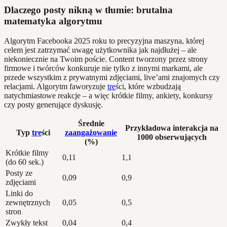
Dlaczego posty nikną w tłumie: brutalna
matematyka algorytmu
Algorytm Facebooka 2025 roku to precyzyjna maszyna, której
celem jest zatrzymać uwagę użytkownika jak najdłużej – ale
niekoniecznie na Twoim poście. Content tworzony przez strony
firmowe i twórców konkuruje nie tylko z innymi markami, ale
przede wszystkim z prywatnymi zdjęciami, live’ami znajomych czy
relacjami. Algorytm faworyzuje
tre
ści, które wzbudzają
natychmiastowe reakcje – a więc krótkie filmy, ankiety, konkursy
czy posty generujące dyskusję.
Średnie
Przykładowa interakcja na
Typ
tre
ści
zaangażowanie
1000 obserwujących
(%)
Krótkie filmy
0,11
1,1
(do 60 sek.)
Posty ze
0,09
0,9
zdjęciami
Linki do
zewnętrznych
0,05
0,5
stron
Zwykły tekst
0,04
0,4