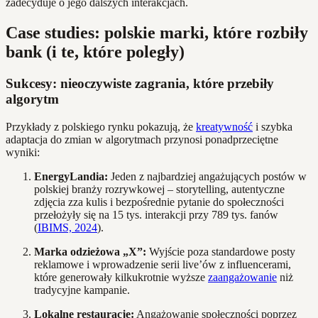
zadecyduje o jego dalszych interakcjach.
Case studies: polskie marki, które rozbiły
bank (i te, które poległy)
Sukcesy: nieoczywiste zagrania, które przebiły
algorytm
Przykłady z polskiego rynku pokazują, że
kreatywność
i szybka
adaptacja do zmian w algorytmach przynosi ponadprzeciętne
wyniki:
EnergyLandia:
Jeden z najbardziej angażujących postów w
polskiej branży rozrywkowej – storytelling, autentyczne
zdjęcia zza kulis i bezpośrednie pytanie do społeczności
przełożyły się na 15 tys. interakcji przy 789 tys. fanów
(
IBIMS, 2024
).
Marka odzieżowa „X”:
Wyjście poza standardowe posty
reklamowe i wprowadzenie serii live’ów z influencerami,
które generowały kilkukrotnie wyższe
zaangażowanie
niż
tradycyjne kampanie.
Lokalne restauracje:
Angażowanie społeczności poprzez