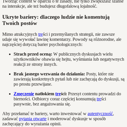
Tworząc content w oparciu o te zasady, nie tylko zwiększasz szanse
na interakcje, ale też budujesz długofalową lojalność.
Ukryte bariery: dlaczego ludzie nie komentują
Twoich postów
Mimo atrakcyjnych
tre
ści i przemyślanych strategii, nie zawsze
udaje się wywołać lawinę komentarzy. Powody są różnorodne, ale
najczęściej dotyczą barier psychologicznych:
Strach przed oceną:
W publicznych dyskusjach wielu
użytkowników obawia się hejtu, wyśmiania lub negatywnych
reakcji ze strony innych.
Brak jasnego wezwania do działania:
Posty, które nie
zawierają konkretnych pytań lub nie zachęcają do dyskusji, są
po prostu przewijane.
Zmęczenie
natłokiem
tre
ści:
Przesyt contentu prowadzi do
bierności. Odbiorcy coraz częściej konsumują
tre
ści
pasywnie, bez angażowania się.
Aby przełamać te bariery, warto inwestować w
autentyczność
,
zadawać
pytania otwarte
i moderować dyskusje w sposób
zachęcający do wyrażania opinii.