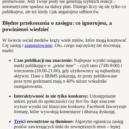
premiowane. Jeśli Twoje posty nie generują szybkich reakcji –
automatycznie spadasz na dalszy plan. Dlatego liczy się nie tylko co
publikujesz, ale też kiedy i jak angażujesz odbiorców.
Błędne przekonania o zasięgu: co ignorujesz, a
powinieneś wiedzieć
W świecie social mediów krąży wiele mitów, które mogą kosztować
Cię zasięg i
zaangażowanie
. Oto, czego najczęściej nie doceniają
marki:
Czas publikacji ma znaczenie:
Najlepsze wyniki osiągają
marki publikujące w „prime time” – czyli rano (7:00-9:00) i
wieczorem (18:00-21:00), gdy użytkownicy są najbardziej
aktywni. Dane z IBIMS pokazują, że posty publikowane
poza tymi godzinami mają o 40% niższe wskaźniki
zaangażowania.
Interaktywność to nie tylko konkursy:
Udostępnianie
ankiet, pytań do społeczności czy live’ów daje znacznie
wyższe wyniki niż klasyczne konkursy. Facebook faworyzuje
formaty, które wywołują komentarze i dłuższą dyskusję.
Tre
ści zewnętrzne są tłumione:
Algorytm ogranicza zasięg
postów zawierających linki do zewnętrznych stron – lepiej