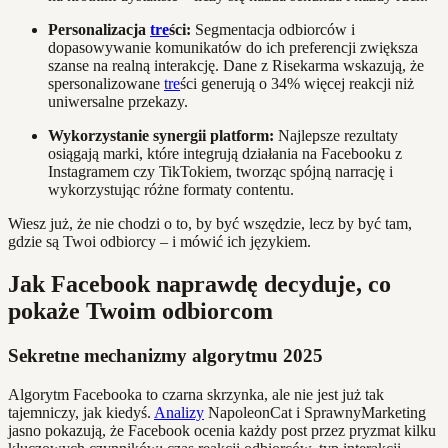
Personalizacja
tre
ści:
Segmentacja odbiorców i
dopasowywanie komunikatów do ich preferencji zwiększa
szanse na realną interakcję. Dane z Risekarma wskazują, że
spersonalizowane
tre
ści generują o 34% więcej reakcji niż
uniwersalne przekazy.
Wykorzystanie synergii platform:
Najlepsze rezultaty
osiągają marki, które integrują działania na Facebooku z
Instagramem czy TikTokiem, tworząc spójną narrację i
wykorzystując różne formaty contentu.
Wiesz już, że nie chodzi o to, by być wszędzie, lecz by być tam,
gdzie są Twoi odbiorcy – i mówić ich językiem.
Jak Facebook naprawdę decyduje, co
pokaże Twoim odbiorcom
Sekretne mechanizmy algorytmu 2025
Algorytm Facebooka to czarna skrzynka, ale nie jest już tak
tajemniczy, jak kiedyś.
Analizy
NapoleonCat i SprawnyMarketing
jasno pokazują, że Facebook ocenia każdy post przez pryzmat kilku