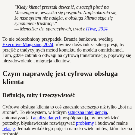
"Kiedy klienci przestali dzwonić, a zaczęli pisać na
Messengerze, wszystko się posypało. Nagle okazało się,
że nasz system nie nadąża, a obsługa klienta staje się
synonimem frustracji."
— Menedżer ds. operacyjnych, cytat z
ITwiz, 2024
To nie odosobniony przypadek. Branża bankowa, według
Executive Magazine, 2024
, również doświadcza silnej presji, by
przejść z tradycyjnych metod kontaktu do modelu omnichannel.
Tam, gdzie zabrakło odwagi na cyfrową transformację, pojawiły się
niezadowolenie i migracja klientów.
Czym naprawdę jest cyfrowa obsługa
klienta
Definicje, mity i rzeczywistość
Cyfrowa obsługa klienta to coś znacznie szerszego niż tylko „bot na
stronie”. To ekosystem, w którym
sztuczna inteligencja
,
automatyzacja i
analiza danych
współpracują, by przewidzieć
potrzeby, błyskawicznie rozwiązywać
problemy
i budować realne
relacje
. Jednak wokół tego pojęcia narosło wiele mitów, które trzeba
rozbroić.