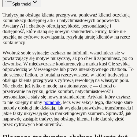
Spis treści
Tradycyjna obsługa klienta przegrywa, ponieważ klienci oczekują
komunikacji dostępnej 24/7 i natychmiastowych odpowiedzi.
Awatary AI i chatboty oferują szybkość, personalizację i
dostępność, które staną się nowym standardem. Firmy, które nie
przejdą na cyfrowe rozwiązania, ryzykują utratę klientów na rzecz
konkurencji.
Wyobraź sobie sytuację: czekasz na infolinii, wsłuchujesz się w
powtarzający się motyw muzyczny, aż po chwili zapominasz, po co
dzwonisz. W międzyczasie konkurencyjna marka kusi Cię szybką
odpowiedzią w Messengerze lub przez interaktywnego chatbota. To
nie science fiction, to brutalna rzeczywistość, w której tradycyjna
obsługa klienta przegrywa z cyfrową rewolucją na własnym polu.
Nie chodzi już tylko o modę na automatyzację — chodzi o
przetrwanie na rynku, gdzie komfort, natychmiastowość i
personalizacja stały się nowym standardem. Artykuł, który czytasz,
to nie kolejny nudny
poradnik
, lecz wiwisekcja tego, dlaczego stare
metody obsługi nie działają, jak wygląda prawdziwa transformacja i
jakie fakty ukrywają się za marketingowym szumem. Sprawdź, jak
naprawdę zastąpić tradycyjną obsługę klienta i nie dać się zjeść
przez cyfrowych konkurentów.