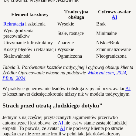
użytkowania. Przykładowe zestawienie:
Tradycyjna
Cyfrowy avatar
Element kosztowy
obsługa
AI
Rekrutacja
i szkolenia
Wysokie
Brak
Wynagrodzenia
Stałe, rosnące
Minimalne
pracowników
Utrzymanie infrastruktury
Znaczne
Niskie/Brak
Koszty błędów i reklamacji
Wysokie
Zminimalizowane
Skalowalność
Ograniczona
Nieograniczona
Tabela 3: Porównanie kosztów tradycyjnej i cyfrowej obsługi klienta
Źródło: Opracowanie własne na podstawie
Widoczni.com, 2024
,
PB.pl, 2024
W praktyce generowanie leadów i obsługa zapytań przez avatar
AI
to koszt nawet dziesięciokrotnie niższy niż w modelu tradycyjnym.
Strach przed utratą „ludzkiego dotyku”
Jednym z najczęściej przytaczanych argumentów przeciwko
automatyzacji jest obawa, że
AI
nie jest w stanie zastąpić ludzkiej
empatii. To prawda, że avatar
AI
nie pocieszy klienta po stracie
bagażu czy nie zrozumie ironii w pełni tak, jak doświadczony