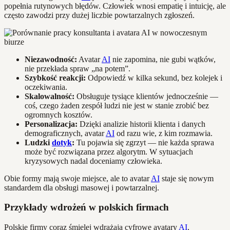
popełnia rutynowych błędów. Człowiek wnosi empatię i intuicję, ale
często zawodzi przy dużej liczbie powtarzalnych zgłoszeń.
Niezawodność:
Avatar
AI
nie zapomina, nie gubi wątków,
nie przekłada spraw „na potem”.
Szybkość reakcji:
Odpowiedź w kilka sekund, bez kolejek i
oczekiwania.
Skalowalność:
Obsługuje tysiące klientów jednocześnie —
coś, czego żaden zespół ludzi nie jest w stanie zrobić bez
ogromnych kosztów.
Personalizacja:
Dzięki analizie historii klienta i danych
demograficznych, avatar
AI
od razu wie, z kim rozmawia.
Ludzki
dotyk
:
Tu pojawia się zgrzyt — nie każda sprawa
może być rozwiązana przez algorytm. W sytuacjach
kryzysowych nadal doceniamy człowieka.
Obie formy mają swoje miejsce, ale to avatar
AI
staje się nowym
standardem dla obsługi masowej i powtarzalnej.
Przykłady wdrożeń w polskich firmach
Polskie firmy coraz śmielej wdrażają cyfrowe avatary
AI
,