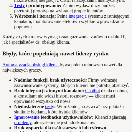
możliwością integracji z CRM i narzędziami analitycznymi.
Testy
i prototypowanie:
Zanim wydasz duży budżet,
przetestuj prototyp na wybranej grupie klientów.
Wdrożenie i iteracja:
Pełna
integracja
systemu z istniejącymi
kanałami, monitorowanie efektów i szybkie wprowadzanie
poprawek.
Każdy z tych kroków wymaga zaangażowania zarówno działu IT,
jak i specjalistów ds. obsługi klienta.
Błędy, które popełniają nawet liderzy rynku
Automatyzacja obsługi klienta
bywa polem minowym nawet dla
największych graczy.
Nadmiar funkcji, brak użyteczności:
Firmy wdrażają
zaawansowane systemy, których klienci nie potrafią obsłużyć.
Brak integracji z innymi kanałami:
Chatbot
działa osobno,
a konsultant nie widzi historii rozmowy — klient musi
opowiadać wszystko od nowa.
Niedostateczne
testy
:
Wdrożenie „na żywca” bez pilotażu
skutkuje błędami, które irytują klientów.
Ignorowanie
feedbacku użytkowników:
Klienci zgłaszają
problemy
, ale system nie jest udoskonalany.
Brak wsparcia dla osób starszych lub cyfrowo