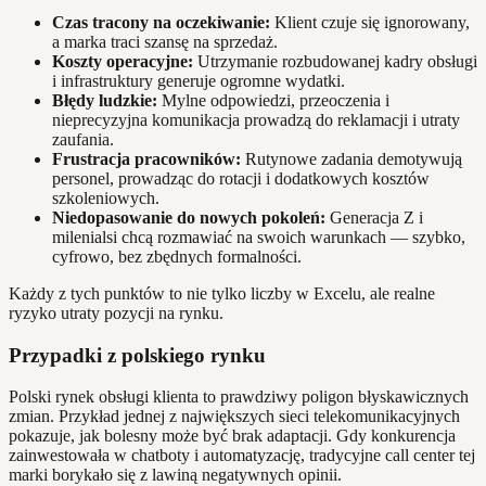
Czas tracony na oczekiwanie:
Klient czuje się ignorowany,
a marka traci szansę na sprzedaż.
Koszty operacyjne:
Utrzymanie rozbudowanej kadry obsługi
i infrastruktury generuje ogromne wydatki.
Błędy ludzkie:
Mylne odpowiedzi, przeoczenia i
nieprecyzyjna komunikacja prowadzą do reklamacji i utraty
zaufania.
Frustracja pracowników:
Rutynowe zadania demotywują
personel, prowadząc do rotacji i dodatkowych kosztów
szkoleniowych.
Niedopasowanie do nowych pokoleń:
Generacja Z i
milenialsi chcą rozmawiać na swoich warunkach — szybko,
cyfrowo, bez zbędnych formalności.
Każdy z tych punktów to nie tylko liczby w Excelu, ale realne
ryzyko utraty pozycji na rynku.
Przypadki z polskiego rynku
Polski rynek obsługi klienta to prawdziwy poligon błyskawicznych
zmian. Przykład jednej z największych sieci telekomunikacyjnych
pokazuje, jak bolesny może być brak adaptacji. Gdy konkurencja
zainwestowała w chatboty i automatyzację, tradycyjne call center tej
marki borykało się z lawiną negatywnych opinii.