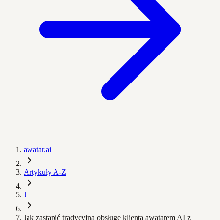
awatar.ai
Artykuły A-Z
J
Jak zastąpić tradycyjną obsługę klienta awatarem AI z