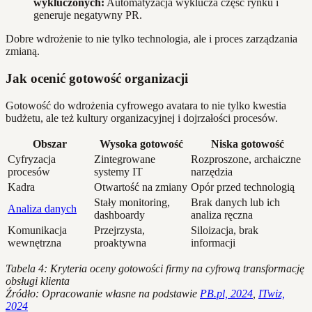
wykluczonych:
Automatyzacja wyklucza część rynku i
generuje negatywny PR.
Dobre wdrożenie to nie tylko technologia, ale i proces zarządzania
zmianą.
Jak ocenić gotowość organizacji
Gotowość do wdrożenia cyfrowego avatara to nie tylko kwestia
budżetu, ale też kultury organizacyjnej i dojrzałości procesów.
Obszar
Wysoka gotowość
Niska gotowość
Cyfryzacja
Zintegrowane
Rozproszone, archaiczne
procesów
systemy IT
narzędzia
Kadra
Otwartość na zmiany
Opór przed technologią
Stały monitoring,
Brak danych lub ich
Analiza danych
dashboardy
analiza ręczna
Komunikacja
Przejrzysta,
Siloizacja, brak
wewnętrzna
proaktywna
informacji
Tabela 4: Kryteria oceny gotowości firmy na cyfrową transformację
obsługi klienta
Źródło: Opracowanie własne na podstawie
PB.pl, 2024
,
ITwiz,
2024