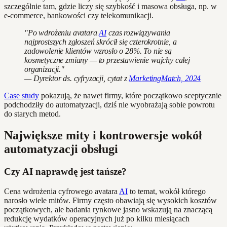
szczególnie tam, gdzie liczy się szybkość i masowa obsługa, np. w
e-commerce, bankowości czy telekomunikacji.
"Po wdrożeniu avatara
AI
czas rozwiązywania
najprostszych zgłoszeń skrócił się czterokrotnie, a
zadowolenie klientów wzrosło o 28%. To nie są
kosmetyczne zmiany — to przestawienie wajchy całej
organizacji."
— Dyrektor ds. cyfryzacji, cytat z
MarketingMatch, 2024
Case study
pokazują, że nawet firmy, które początkowo sceptycznie
podchodziły do automatyzacji, dziś nie wyobrażają sobie powrotu
do starych metod.
Największe mity i kontrowersje wokół
automatyzacji obsługi
Czy AI naprawdę jest tańsze?
Cena wdrożenia cyfrowego avatara
AI
to temat, wokół którego
narosło wiele mitów. Firmy często obawiają się wysokich kosztów
początkowych, ale badania rynkowe jasno wskazują na znaczącą
redukcję wydatków operacyjnych już po kilku miesiącach