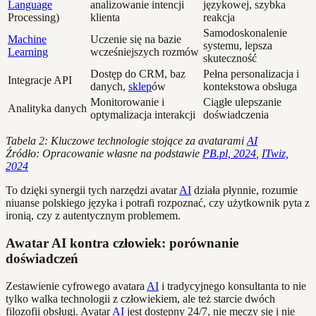
Language
analizowanie intencji
językowej, szybka
Processing)
klienta
reakcja
Samodoskonalenie
Machine
Uczenie się na bazie
systemu, lepsza
Learning
wcześniejszych rozmów
skuteczność
Dostęp do CRM, baz
Pełna personalizacja i
Integracje API
danych,
sklep
ów
kontekstowa obsługa
Monitorowanie i
Ciągłe ulepszanie
Analityka danych
optymalizacja interakcji
doświadczenia
Tabela 2: Kluczowe technologie stojące za avatarami
AI
Źródło: Opracowanie własne na podstawie
PB.pl, 2024
,
ITwiz,
2024
To dzięki synergii tych narzędzi avatar
AI
działa płynnie, rozumie
niuanse polskiego języka i potrafi rozpoznać, czy użytkownik pyta z
ironią, czy z autentycznym problemem.
Awatar AI kontra człowiek: porównanie
doświadczeń
Zestawienie cyfrowego avatara
AI
i tradycyjnego konsultanta to nie
tylko walka technologii z człowiekiem, ale też starcie dwóch
filozofii obsługi. Avatar
AI
jest dostępny 24/7, nie męczy się i nie