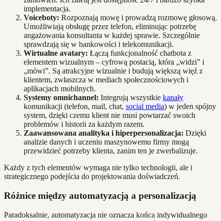
implementacja.
Voiceboty:
Rozpoznają mowę i prowadzą rozmowę głosową.
Umożliwiają obsługę przez telefon, eliminując potrzebę
angażowania konsultanta w każdej sprawie. Szczególnie
sprawdzają się w bankowości i telekomunikacji.
Wirtualne avatary:
Łączą funkcjonalność chatbota z
elementem wizualnym – cyfrową postacią, która „widzi” i
„mówi”. Są atrakcyjne wizualnie i budują większą więź z
klientem, zwłaszcza w mediach społecznościowych i
aplikacjach mobilnych.
Systemy omnichannel:
Integrują wszystkie
kanały
komunikacji (telefon, mail, chat,
social media
) w jeden spójny
system, dzięki czemu klient nie musi powtarzać swoich
problemów i historii za każdym razem.
Zaawansowana analityka i hiperpersonalizacja:
Dzięki
analizie danych i uczeniu maszynowemu firmy mogą
przewidzieć potrzeby klienta, zanim ten je zwerbalizuje.
Każdy z tych elementów wymaga nie tylko technologii, ale i
strategicznego podejścia do projektowania doświadczeń.
Różnice między automatyzacją a personalizacją
Paradoksalnie, automatyzacja nie oznacza końca indywidualnego