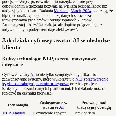
podejścia. Wręcz przeciwnie — to narzędzie, które przy
odpowiednim wdrożeniu pozwala na większą personalizację niż
tradycyjny konsultant. Badania
MarketingMatch, 2024
pokazują, że
hiperpersonalizacja oparta o analizę danych skraca czas
rozwiązywania problemów i buduje lojalność klientów.
Automatyzacja to szybka reakcja, ale dopiero połączenie jej z
indywidualnym podejściem daje efekt „wow”.
Jak działa cyfrowy avatar AI w obsłudze
klienta
Kulisy technologii: NLP, uczenie maszynowe,
integracje
Cyfrowe avatary
AI
to nie tylko sympatyczna grafika – to
zaawansowane systemy, które wykorzystują
NLP
(
przetwarzanie
języka naturalnego
),
uczenie maszynowe
oraz integracje z
istniejącymi bazami danych i platformami. Ich działanie można
rozłożyć na czynniki pierwsze:
Zastosowanie w
Przewaga nad
Technologia
avatarze
AI
tradycyjną obsługą
NLP
(
Natural
Rozumienie zapytań,
Brak bariery