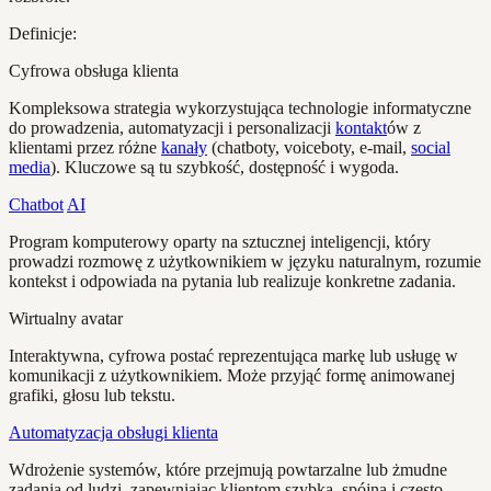
Definicje:
Cyfrowa obsługa klienta
Kompleksowa strategia wykorzystująca technologie informatyczne
do prowadzenia, automatyzacji i personalizacji
kontakt
ów z
klientami przez różne
kanały
(chatboty, voiceboty, e-mail,
social
media
). Kluczowe są tu szybkość, dostępność i wygoda.
Chatbot
AI
Program komputerowy oparty na sztucznej inteligencji, który
prowadzi rozmowę z użytkownikiem w języku naturalnym, rozumie
kontekst i odpowiada na pytania lub realizuje konkretne zadania.
Wirtualny avatar
Interaktywna, cyfrowa postać reprezentująca markę lub usługę w
komunikacji z użytkownikiem. Może przyjąć formę animowanej
grafiki, głosu lub tekstu.
Automatyzacja obsługi klienta
Wdrożenie systemów, które przejmują powtarzalne lub żmudne
zadania od ludzi, zapewniając klientom szybką, spójną i często