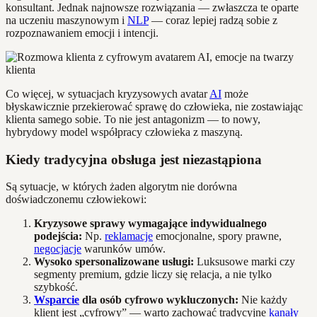
konsultant. Jednak najnowsze rozwiązania — zwłaszcza te oparte
na uczeniu maszynowym i
NLP
— coraz lepiej radzą sobie z
rozpoznawaniem emocji i intencji.
Co więcej, w sytuacjach kryzysowych avatar
AI
może
błyskawicznie przekierować sprawę do człowieka, nie zostawiając
klienta samego sobie. To nie jest antagonizm — to nowy,
hybrydowy model współpracy człowieka z maszyną.
Kiedy tradycyjna obsługa jest niezastąpiona
Są sytuacje, w których żaden algorytm nie dorówna
doświadczonemu człowiekowi:
Kryzysowe sprawy wymagające indywidualnego
podejścia:
Np.
reklamacje
emocjonalne, spory prawne,
negocjacje
warunków umów.
Wysoko spersonalizowane usługi:
Luksusowe marki czy
segmenty premium, gdzie liczy się relacja, a nie tylko
szybkość.
Wsparcie
dla osób cyfrowo wykluczonych:
Nie każdy
klient jest „cyfrowy” — warto zachować tradycyjne
kanały