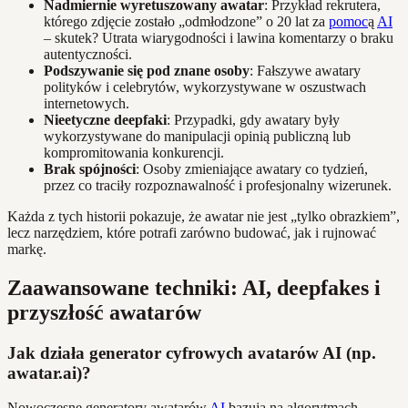
Nadmiernie wyretuszowany awatar
: Przykład rekrutera,
którego zdjęcie zostało „odmłodzone” o 20 lat za
pomoc
ą
AI
– skutek? Utrata wiarygodności i lawina komentarzy o braku
autentyczności.
Podszywanie się pod znane osoby
: Fałszywe awatary
polityków i celebrytów, wykorzystywane w oszustwach
internetowych.
Nieetyczne deepfaki
: Przypadki, gdy awatary były
wykorzystywane do manipulacji opinią publiczną lub
kompromitowania konkurencji.
Brak spójności
: Osoby zmieniające awatary co tydzień,
przez co traciły rozpoznawalność i profesjonalny wizerunek.
Każda z tych historii pokazuje, że awatar nie jest „tylko obrazkiem”,
lecz narzędziem, które potrafi zarówno budować, jak i rujnować
markę.
Zaawansowane techniki: AI, deepfakes i
przyszłość awatarów
Jak działa generator cyfrowych avatarów AI (np.
awatar.ai)?
Nowoczesne generatory awatarów
AI
bazują na algorytmach