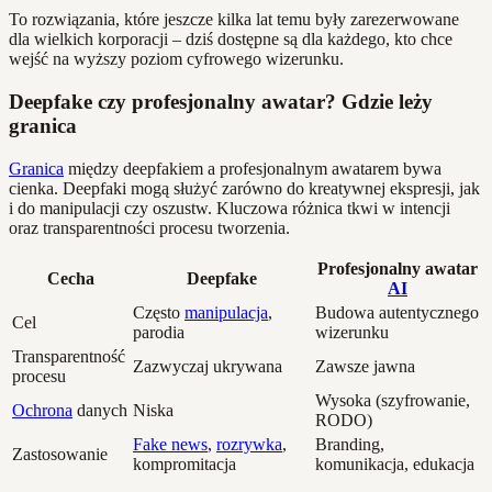
To rozwiązania, które jeszcze kilka lat temu były zarezerwowane
dla wielkich korporacji – dziś dostępne są dla każdego, kto chce
wejść na wyższy poziom cyfrowego wizerunku.
Deepfake czy profesjonalny awatar? Gdzie leży
granica
Granica
między deepfakiem a profesjonalnym awatarem bywa
cienka. Deepfaki mogą służyć zarówno do kreatywnej ekspresji, jak
i do manipulacji czy oszustw. Kluczowa różnica tkwi w intencji
oraz transparentności procesu tworzenia.
Profesjonalny awatar
Cecha
Deepfake
AI
Często
manipulacja
,
Budowa autentycznego
Cel
parodia
wizerunku
Transparentność
Zazwyczaj ukrywana
Zawsze jawna
procesu
Wysoka (szyfrowanie,
Ochrona
danych
Niska
RODO)
Fake news
,
rozrywka
,
Branding,
Zastosowanie
kompromitacja
komunikacja, edukacja