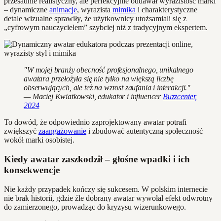
przesadnie realistyczny, ale perfekcyjnie oddawał wyrazistość marki
– dynamiczne
animacje
, wyrazista
mimika
i charakterystyczne
detale wizualne sprawiły, że użytkownicy utożsamiali się z
„cyfrowym nauczycielem” szybciej niż z tradycyjnym ekspertem.
"W mojej branży obecność profesjonalnego, unikalnego
awatara przełożyła się nie tylko na większą liczbę
obserwujących, ale też na wzrost zaufania i interakcji."
— Maciej Kwiatkowski, edukator i influencer
Buzzcenter,
2024
To dowód, że odpowiednio zaprojektowany awatar potrafi
zwiększyć
zaangażowanie
i zbudować autentyczną społeczność
wokół marki osobistej.
Kiedy awatar zaszkodził – głośne wpadki i ich
konsekwencje
Nie każdy przypadek kończy się sukcesem. W polskim internecie
nie brak historii, gdzie źle dobrany awatar wywołał efekt odwrotny
do zamierzonego, prowadząc do kryzysu wizerunkowego.