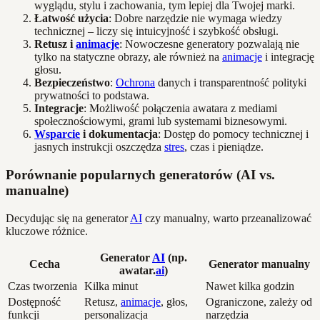
wyglądu, stylu i zachowania, tym lepiej dla Twojej marki.
Łatwość użycia
: Dobre narzędzie nie wymaga wiedzy
technicznej – liczy się intuicyjność i szybkość obsługi.
Retusz i
animacje
: Nowoczesne generatory pozwalają nie
tylko na statyczne obrazy, ale również na
animacje
i integrację
głosu.
Bezpieczeństwo
:
Ochrona
danych i transparentność polityki
prywatności to podstawa.
Integracje
: Możliwość połączenia awatara z mediami
społecznościowymi, grami lub systemami biznesowymi.
Wsparcie
i dokumentacja
: Dostęp do pomocy technicznej i
jasnych instrukcji oszczędza
stres
, czas i pieniądze.
Porównanie popularnych generatorów (AI vs.
manualne)
Decydując się na generator
AI
czy manualny, warto przeanalizować
kluczowe różnice.
Generator
AI
(np.
Cecha
Generator manualny
awatar.
ai
)
Czas tworzenia
Kilka minut
Nawet kilka godzin
Dostępność
Retusz,
animacje
, głos,
Ograniczone, zależy od
funkcji
personalizacja
narzędzia