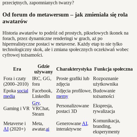
przeciętnych, zapomnianych twarzy?
Od forum do metawersum – jak zmieniała się rola
awatarów
Historia awatarów to podróż od prostych, pikselowych ikonek na
forach, przez dynamiczne renderingi w grach, aż po
hiperrealistyczne postaci w metaverse. Każdy etap to nie tylko
technologiczny skok, ale i zmiana społecznych oczekiwań wobec
cyfrowej tożsamości.
Gdzie
Era
Charakterystyka
Funkcja społeczna
używany
Fora i czaty
IRC, GG,
Proste grafiki lub
Rozpoznanie
(2000–2010)
fora
zdjęcia
użytkownika
Epoka
social
Facebook,
Zdjęcia profilowe,
Budowanie
media
LinkedIn
memy
tożsamości
Gry
,
Personalizowane
Ekspresja,
Gaming i VR
VRChat,
postaci 3D
rywalizacja
Steam
Komunikacja,
Metaverse i
Meta,
Generowane
AI
,
branding,
AI
(2020+)
awatar.
ai
interaktywne
eksperymenty