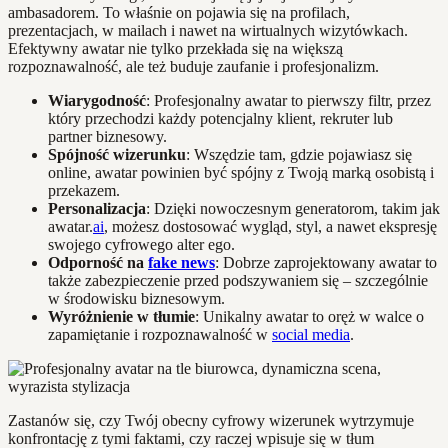
ambasadorem. To właśnie on pojawia się na profilach,
prezentacjach, w mailach i nawet na wirtualnych wizytówkach.
Efektywny awatar nie tylko przekłada się na większą
rozpoznawalność, ale też buduje zaufanie i profesjonalizm.
Wiarygodność
: Profesjonalny awatar to pierwszy filtr, przez
który przechodzi każdy potencjalny klient, rekruter lub
partner biznesowy.
Spójność wizerunku
: Wszędzie tam, gdzie pojawiasz się
online, awatar powinien być spójny z Twoją marką osobistą i
przekazem.
Personalizacja
: Dzięki nowoczesnym generatorom, takim jak
awatar.
ai
, możesz dostosować wygląd, styl, a nawet ekspresję
swojego cyfrowego alter ego.
Odporność na
fake news
: Dobrze zaprojektowany awatar to
także zabezpieczenie przed podszywaniem się – szczególnie
w środowisku biznesowym.
Wyróżnienie w tłumie
: Unikalny awatar to oręż w walce o
zapamiętanie i rozpoznawalność w
social media
.
Zastanów się, czy Twój obecny cyfrowy wizerunek wytrzymuje
konfrontację z tymi faktami, czy raczej wpisuje się w tłum