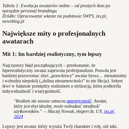
Tabela 1: Ewolucja awatarów online – od prostych ikon po
narzędzie personal brandingu
Źródło: Opracowanie własne na podstawie SWPS, ixs.pl,
newsblog.pl
Największe mity o profesjonalnych
awatarach
Mit 1: Im bardziej realistyczny, tym lepszy
Najczęstszy błąd początkujących – przekonanie, że
hiperrealistyczny awatar zapewnia profesjonalizm. Prawda jest
bardziej przewrotna: zbyt „prawdziwy” awatar bywa… nienaturalny
i wzbudza niepokój („dolina niesamowitości” to nie fikcja). Sekret
tkwi w balansie pomiędzy realizmem a stylizacją, która podkreśla
indywidualność i wiarygodność.
"Realizm nie zawsze oznacza
autentyczność
. Awatar,
który jest zbyt idealny, może wzbudzać nieufność
użytkowników." — Maciej Nowak, ekspert ds. UX,
ixs.pl,
2024
Lepszy jest awatar, który wyraża Twój charakter i rolę, niż taki,