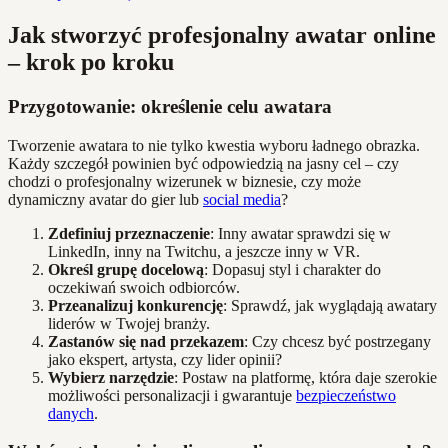
Jak stworzyć profesjonalny awatar online
– krok po kroku
Przygotowanie: określenie celu awatara
Tworzenie awatara to nie tylko kwestia wyboru ładnego obrazka.
Każdy szczegół powinien być odpowiedzią na jasny cel – czy
chodzi o profesjonalny wizerunek w biznesie, czy może
dynamiczny avatar do gier lub
social media
?
Zdefiniuj przeznaczenie
: Inny awatar sprawdzi się w
LinkedIn, inny na Twitchu, a jeszcze inny w VR.
Określ grupę docelową
: Dopasuj styl i charakter do
oczekiwań swoich odbiorców.
Przeanalizuj konkurencję
: Sprawdź, jak wyglądają awatary
liderów w Twojej branży.
Zastanów się nad przekazem
: Czy chcesz być postrzegany
jako ekspert, artysta, czy lider opinii?
Wybierz narzędzie
: Postaw na platformę, która daje szerokie
możliwości personalizacji i gwarantuje
bezpieczeństwo
danych
.