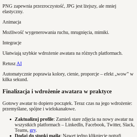
PNG zapewnia przezroczystość, JPG jest lżejszy, ale mniej
elastyczny.
Animacja
Możliwość wygenerowania ruchu, mrugnięcia, mimiki.
Integracje
Ułatwiają szybkie wdrożenie awatara na różnych platformach.
Retusz
AI
Automatycznie poprawia kolory, cienie, proporcje – efekt „wow” w
kilka sekund.
Finalizacja i wdrożenie awatara w praktyce
Gotowy awatar to dopiero początek. Teraz czas na jego wdrożenie:
przemyślane, spójne i wielokanałowe.
Zaktualizuj profile
: Zamień stare zdjęcia na nowy awatar na
wszystkich platformach – LinkedIn, Facebook, Twitter, Slack,
Teams,
gry
.
Dodaj do stopki maila
: Nawet jedno kliknięcie potrafi