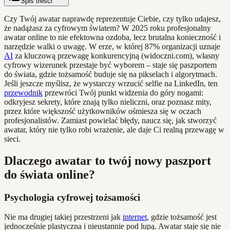
Spis treści
Czy Twój awatar naprawdę reprezentuje Ciebie, czy tylko udajesz,
że nadążasz za cyfrowym światem? W 2025 roku profesjonalny
awatar online to nie efektowna ozdoba, lecz brutalna konieczność i
narzędzie walki o uwagę. W erze, w której 87% organizacji uznaje
AI
za kluczową przewagę konkurencyjną (widoczni.com), własny
cyfrowy wizerunek przestaje być wyborem – staje się paszportem
do świata, gdzie tożsamość buduje się na pikselach i algorytmach.
Jeśli jeszcze myślisz, że wystarczy wrzucić selfie na LinkedIn, ten
przewodnik
przewróci Twój punkt widzenia do góry nogami:
odkryjesz sekrety, które znają tylko nieliczni, oraz poznasz mity,
przez które większość użytkowników ośmiesza się w oczach
profesjonalistów. Zamiast powielać błędy, naucz się, jak stworzyć
awatar, który nie tylko robi wrażenie, ale daje Ci realną przewagę w
sieci.
Dlaczego awatar to twój nowy paszport
do świata online?
Psychologia cyfrowej tożsamości
Nie ma drugiej takiej przestrzeni jak
internet
, gdzie tożsamość jest
jednocześnie plastyczna i nieustannie pod lupą. Awatar staje się nie