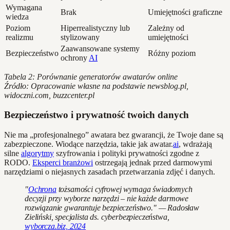
Wymagana
Brak
Umiejętności graficzne
wiedza
Poziom
Hiperrealistyczny lub
Zależny od
realizmu
stylizowany
umiejętności
Zaawansowane systemy
Bezpieczeństwo
Różny poziom
ochrony
AI
Tabela 2: Porównanie generatorów awatarów online
Źródło: Opracowanie własne na podstawie newsblog.pl,
widoczni.com, buzzcenter.pl
Bezpieczeństwo i prywatność twoich danych
Nie ma „profesjonalnego” awatara bez gwarancji, że Twoje dane są
zabezpieczone. Wiodące narzędzia, takie jak awatar.
ai
, wdrażają
silne
algorytmy
szyfrowania i polityki prywatności zgodne z
RODO.
Eksperci branżowi
ostrzegają jednak przed darmowymi
narzędziami o niejasnych zasadach przetwarzania zdjęć i danych.
"
Ochrona
tożsamości cyfrowej wymaga świadomych
decyzji przy wyborze narzędzi – nie każde darmowe
rozwiązanie gwarantuje bezpieczeństwo." — Radosław
Zieliński, specjalista ds. cyberbezpieczeństwa,
wyborcza.biz, 2024