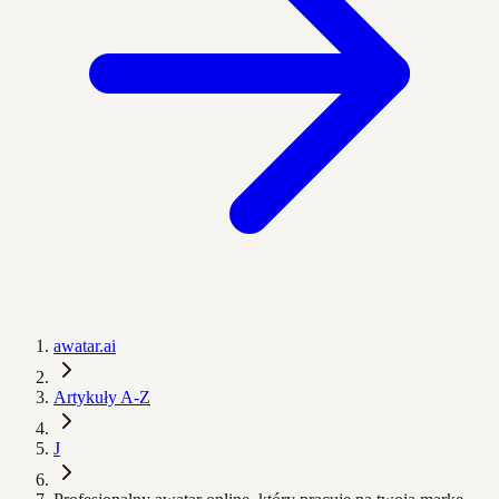
awatar.ai
Artykuły A-Z
J