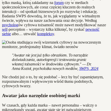
tylko maską, którą zakładamy na
forum
czy w mediach
społecznościowych, ale coraz częściej kluczem do realnych
interakcji – od spotkań biznesowych po rozrywkę i edukację.
Badania SWPS dowodzą, że to, jak wyglądamy w wirtualnym
świecie, wpływa na nasze zachowania oraz decyzje. Według
psycholog
ów cyfrowa tożsamość może nawet modyfikować nasze
self
-perception – wystarczy kilka kliknięć, by zyskać
pewność
siebie
albo… utrwalić
kompleksy
.
"Awatar nie jest już tylko obrazkiem. To narzędzie
doświadczania, autoekspresji i testowania granic
własnej tożsamości w środowisku cyfrowym." — Dr.
Anna Kozioł, psycholożka nowych mediów,
SWPS, 2024
Nie chodzi już o to, by się podobać – lecz by być zapamiętanym,
rozpoznawalnym i wpływowym wśród tłumu podobnych,
cyfrowych twarzy.
Awatar jako narzędzie osobistej marki
W czasach, gdy każda marka – nawet personalna – walczy o
mikrosekundy uwagi, awatar staje się jej najważniejszym