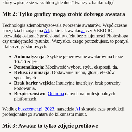
który wpisuje się w szablon „idealnej” twarzy z banku zdjęć.
Mit 2: Tylko graficy mogą zrobić dobrego awatara
Technologia zdemokratyzowała tworzenie awatarów. Współczesne
narzędzia bazujące na
AI
, takie jak awatar.
ai
czy VEED.IO,
pozwalają osiągnąć profesjonalny efekt bez znajomości Photoshopa
czy umiejętności rysunku. Wszystko, czego potrzebujesz, to pomysł
i kilka zdjęć startowych.
Automatyzacja
: Szybkie generowanie awatarów na bazie
10–20 zdjęć.
Personalizacja
: Możliwość wyboru stylu, ekspresji, tła.
Retusz i animacja
: Dodawanie ruchu, głosu, efektów
specjalnych.
Brak barier wejścia
: Intuicyjne interfejsy, brak potrzeby
kodowania.
Bezpieczeństwo
:
Ochrona
danych na profesjonalnych
platformach.
Według
buzzcenter.pl, 2023
, narzędzia
AI
skracają czas produkcji
profesjonalnego awatara do kilkunastu minut.
Mit 3: Awatar to tylko zdjęcie profilowe