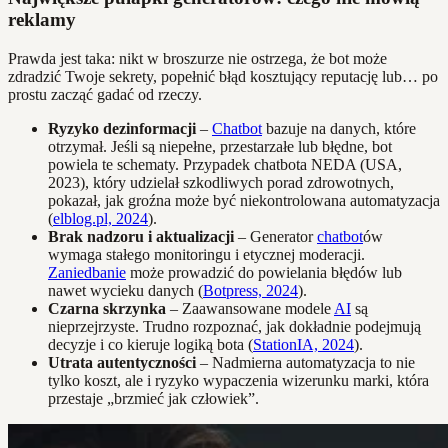
reklamy
Prawda jest taka: nikt w broszurze nie ostrzega, że bot może
zdradzić Twoje sekrety, popełnić błąd kosztujący reputację lub… po
prostu zacząć gadać od rzeczy.
Ryzyko dezinformacji
–
Chatbot
bazuje na danych, które
otrzymał. Jeśli są niepełne, przestarzałe lub błędne, bot
powiela te schematy. Przypadek chatbota NEDA (USA,
2023), który udzielał szkodliwych porad zdrowotnych,
pokazał, jak groźna może być niekontrolowana automatyzacja
(
elblog.pl, 2024
).
Brak nadzoru i aktualizacji
– Generator
chatbot
ów
wymaga stałego monitoringu i etycznej moderacji.
Zaniedbanie
może prowadzić do powielania błędów lub
nawet wycieku danych (
Botpress, 2024
).
Czarna skrzynka
– Zaawansowane modele
AI
są
nieprzejrzyste. Trudno rozpoznać, jak dokładnie podejmują
decyzje i co kieruje logiką bota (
StationIA, 2024
).
Utrata autentyczności
– Nadmierna automatyzacja to nie
tylko koszt, ale i ryzyko wypaczenia wizerunku marki, która
przestaje „brzmieć jak człowiek”.