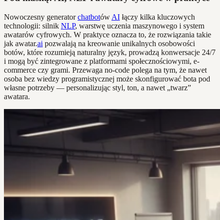
Nowoczesny generator
chatbot
ów
AI
łączy kilka kluczowych
technologii: silnik
NLP
, warstwę uczenia maszynowego i system
awatarów cyfrowych. W praktyce oznacza to, że rozwiązania takie
jak awatar.
ai
pozwalają na kreowanie unikalnych osobowości
botów, które rozumieją naturalny język, prowadzą konwersacje 24/7
i mogą być zintegrowane z platformami społecznościowymi, e-
commerce czy grami. Przewaga no-code polega na tym, że nawet
osoba bez wiedzy programistycznej może skonfigurować bota pod
własne potrzeby — personalizując styl, ton, a nawet „twarz”
awatara.