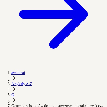
awatar.ai
Artykuły A-Z
G
Generator chatbotów do automatycznych interakcji: zysk czy