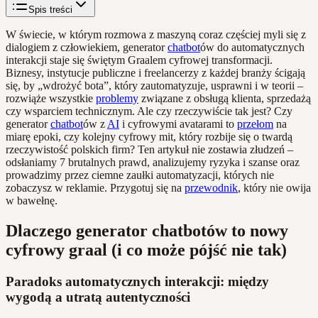
Spis treści
W świecie, w którym rozmowa z maszyną coraz częściej myli się z
dialogiem z człowiekiem, generator
chatbot
ów do automatycznych
interakcji staje się świętym Graalem cyfrowej transformacji.
Biznesy, instytucje publiczne i freelancerzy z każdej branży ścigają
się, by „wdrożyć bota”, który zautomatyzuje, usprawni i w teorii –
rozwiąże wszystkie
problemy
związane z obsługą klienta, sprzedażą
czy wsparciem technicznym. Ale czy rzeczywiście tak jest? Czy
generator
chatbot
ów z
AI
i cyfrowymi avatarami to
przełom
na
miarę epoki, czy kolejny cyfrowy mit, który rozbije się o twardą
rzeczywistość polskich firm? Ten artykuł nie zostawia złudzeń –
odsłaniamy 7 brutalnych prawd, analizujemy ryzyka i szanse oraz
prowadzimy przez ciemne zaułki automatyzacji, których nie
zobaczysz w reklamie. Przygotuj się na
przewodnik
, który nie owija
w bawełnę.
Dlaczego generator chatbotów to nowy
cyfrowy graal (i co może pójść nie tak)
Paradoks automatycznych interakcji: między
wygodą a utratą autentyczności