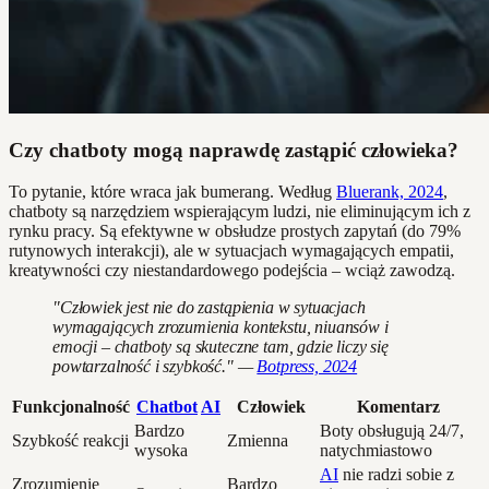
Czy chatboty mogą naprawdę zastąpić człowieka?
To pytanie, które wraca jak bumerang. Według
Bluerank, 2024
,
chatboty są narzędziem wspierającym ludzi, nie eliminującym ich z
rynku pracy. Są efektywne w obsłudze prostych zapytań (do 79%
rutynowych interakcji), ale w sytuacjach wymagających empatii,
kreatywności czy niestandardowego podejścia – wciąż zawodzą.
"Człowiek jest nie do zastąpienia w sytuacjach
wymagających zrozumienia kontekstu, niuansów i
emocji – chatboty są skuteczne tam, gdzie liczy się
powtarzalność i szybkość." —
Botpress, 2024
Funkcjonalność
Chatbot
AI
Człowiek
Komentarz
Bardzo
Boty obsługują 24/7,
Szybkość reakcji
Zmienna
wysoka
natychmiastowo
AI
nie radzi sobie z
Zrozumienie
Bardzo