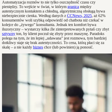
Automatyzacja rozmów to nie tylko oszczędność czasu czy
pieniędzy. To wejście w świat, w którym
granica
między
autentycznym kontaktem a chłodną, algorytmiczną obsługą bywa
niebezpiecznie cienka. Według danych z
CCNews, 2025
, aż 62%
konsumentów woli szybką odpowiedź od chatbota niż czekać w
kolejce do „żywego” konsultanta. Jednak ten komfort bywa
iluzoryczny – wystarczy kilka źle zinterpretowanych pytań czy zbyt
sztywny
ton, by klient poczuł się zbyty przez maszynę. Paradoks
polega na tym, że im lepiej „udawana” jest rozmowa, tym bardziej
dotkliwy staje się brak autentyczności. To cena, którą płaci się za
skalę – a nie każdy
biznes
chce (lub powinien) ją ponosić.