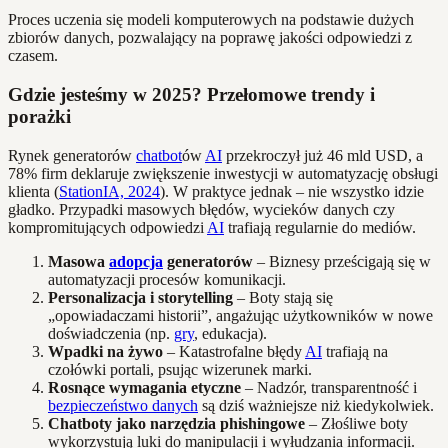
Proces uczenia się modeli komputerowych na podstawie dużych
zbiorów danych, pozwalający na poprawę jakości odpowiedzi z
czasem.
Gdzie jesteśmy w 2025? Przełomowe trendy i
porażki
Rynek generatorów
chatbot
ów
AI
przekroczył już 46 mld USD, a
78% firm deklaruje zwiększenie inwestycji w automatyzację obsługi
klienta (
StationIA, 2024
). W praktyce jednak – nie wszystko idzie
gładko. Przypadki masowych błędów, wycieków danych czy
kompromitujących odpowiedzi
AI
trafiają regularnie do mediów.
Masowa
adopcja
generatorów
– Biznesy prześcigają się w
automatyzacji procesów komunikacji.
Personalizacja i storytelling
– Boty stają się
„opowiadaczami historii”, angażując użytkowników w nowe
doświadczenia (np.
gry
, edukacja).
Wpadki na żywo
– Katastrofalne błędy
AI
trafiają na
czołówki portali, psując wizerunek marki.
Rosnące wymagania etyczne
– Nadzór, transparentność i
bezpieczeństwo danych
są dziś ważniejsze niż kiedykolwiek.
Chatboty jako narzędzia phishingowe
– Złośliwe boty
wykorzystują luki do manipulacji i wyłudzania informacji.