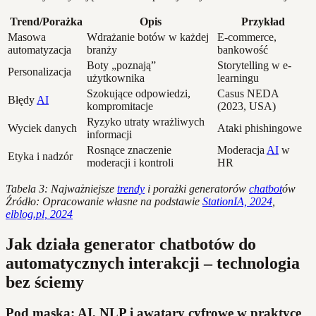
Trend/Porażka
Opis
Przykład
Masowa
Wdrażanie botów w każdej
E-commerce,
automatyzacja
branży
bankowość
Boty „poznają”
Storytelling w e-
Personalizacja
użytkownika
learningu
Szokujące odpowiedzi,
Casus NEDA
Błędy
AI
kompromitacje
(2023, USA)
Ryzyko utraty wrażliwych
Wyciek danych
Ataki phishingowe
informacji
Rosnące znaczenie
Moderacja
AI
w
Etyka i nadzór
moderacji i kontroli
HR
Tabela 3: Najważniejsze
trendy
i porażki generatorów
chatbot
ów
Źródło: Opracowanie własne na podstawie
StationIA, 2024
,
elblog.pl, 2024
Jak działa generator chatbotów do
automatycznych interakcji – technologia
bez ściemy
Pod maską: AI, NLP i awatary cyfrowe w praktyce