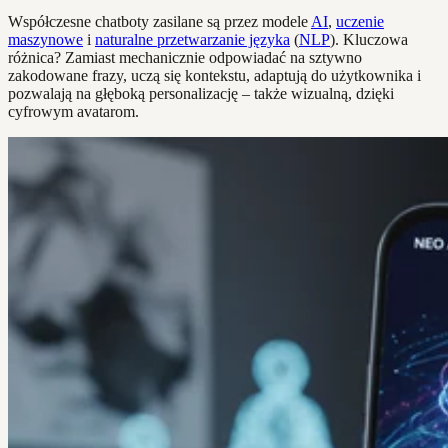
Współczesne chatboty zasilane są przez modele
AI
,
uczenie
maszynowe
i
naturalne przetwarzanie języka
(
NLP
). Kluczowa
różnica? Zamiast mechanicznie odpowiadać na sztywno
zakodowane frazy, uczą się kontekstu, adaptują do użytkownika i
pozwalają na głęboką personalizację – także wizualną, dzięki
cyfrowym avatarom.