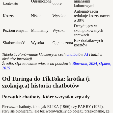
Ograniczone
niuansami
kontekstu
dobre
kulturowymi
Automatyzacja
Koszty
Niskie
Wysokie
redukuje koszty nawet
o 30%
Decydujący w
Poziom empatii
Minimalny
Wysoki
skomplikowanych
sprawach
Bez dodatkowych
Skalowalność
Wysoka
Ograniczona
kosztów
Tabela 1: Porównanie kluczowych cech
chatbot
ów
AI
i ludzi w
obsłudze interakcji
Źródło: Opracowanie własne na podstawie
Bluerank, 2024
,
Optteo,
2025
Od Turinga do TikToka: krótka (i
szokująca) historia chatbotów
Początki: chatboty, które wszystko zepsuły
Pierwsze chatboty, takie jak ELIZA (1966) czy PARRY (1972),
stały się pionierami, ale też wprowadziły do obiegu przekonanie, że