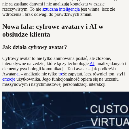
nie są zasilane danymi i nie analizują kontekstu w czasie
rzeczywistym. To nie
sztuczna inteligencja
jest winna, lecz złe
wdrożenia i brak odwagi do prawdziwych zmian.
Nowa fala: cyfrowe avatary i AI w
obsłudze klienta
Jak działa cyfrowy avatar?
Cyfrowy avatar to nie tylko animowana postać, ale złożone,
interaktywne narzędzie, które łączy technologie
AI
, analizę danych i
elementy psychologii komunikacji. Taki avatar – jak podkreśla
Awatar.
ai
– analizuje nie tylko
tre
ść zapytań, lecz również ton, styl i
emocje
użytkownika. Jego funkcjonalność opiera się na uczeniu
maszynowym i natychmiastowej personalizacji interakcji.