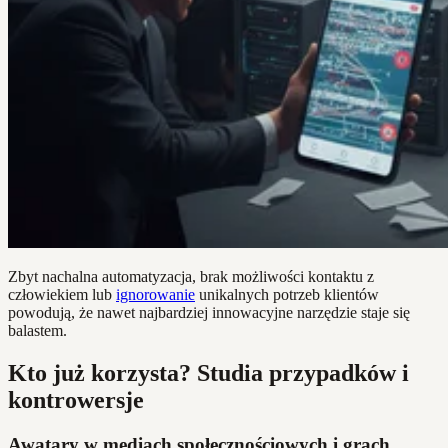
Zbyt nachalna automatyzacja, brak możliwości kontaktu z
człowiekiem lub
ignorowanie
unikalnych potrzeb klientów
powodują, że nawet najbardziej innowacyjne narzędzie staje się
balastem.
Kto już korzysta? Studia przypadków i
kontrowersje
Awatary w mediach społecznościowych i grach