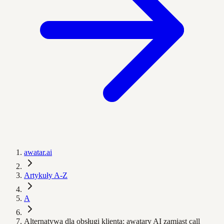
awatar.ai
Artykuły A-Z
A
Alternatywa dla obsługi klienta: awatary AI zamiast call