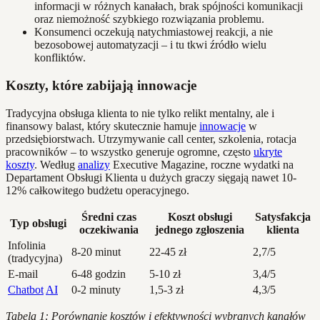
informacji w różnych kanałach, brak spójności komunikacji
oraz niemożność szybkiego rozwiązania problemu.
Konsumenci oczekują natychmiastowej reakcji, a nie
bezosobowej automatyzacji – i tu tkwi źródło wielu
konfliktów.
Koszty, które zabijają innowacje
Tradycyjna obsługa klienta to nie tylko relikt mentalny, ale i
finansowy balast, który skutecznie hamuje
innowacje
w
przedsiębiorstwach. Utrzymywanie call center, szkolenia, rotacja
pracowników – to wszystko generuje ogromne, często
ukryte
koszty
. Według
analizy
Executive Magazine, roczne wydatki na
Departament Obsługi Klienta u dużych graczy sięgają nawet 10-
12% całkowitego budżetu operacyjnego.
Średni czas
Koszt obsługi
Satysfakcja
Typ obsługi
oczekiwania
jednego zgłoszenia
klienta
Infolinia
8-20 minut
22-45 zł
2,7/5
(tradycyjna)
E-mail
6-48 godzin
5-10 zł
3,4/5
Chatbot
AI
0-2 minuty
1,5-3 zł
4,3/5
Tabela 1: Porównanie kosztów i efektywności wybranych kanałów