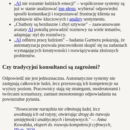
„
AI
nie rozumie ludzkich emocji” – współczesne systemy są
już w stanie analizować
ton głosu
, wybierać odpowiedni
sposób komunikacji i rozpoznawać frustrację klienta na
podstawie słów kluczowych i
analizy
sentymentu.
„Chatboty są bezduszne i zbyt sztywne” – zaawansowane
avatary
AI
potrafią prowadzić rozmowy na wiele tematów,
adaptując styl do rozmówcy.
„
AI
odbiera pracę ludziom” – badania Gartnera pokazują, że
automatyzacja pozwala pracownikom skupić się na zadaniach
wymagających kreatywności i rozwiązywania złożonych
problemów.
Czy tradycyjni konsultanci są zagrożeni?
Odpowiedź nie jest jednoznaczna. Automatyczne systemy nie
zastępują całkowicie ludzi, lecz przesuwają ich kompetencje na
wyższy poziom. Pracownicy stają się strategami, moderatorami i
twórcami scenariuszy, zamiast monotonnego odpowiadania na
powtarzalne pytania.
"Nowoczesne narzędzia nie eliminują ludzi, lecz
uwalniają ich od rutyny, otwierając drogę do rozwoju
umiejętności analitycznych i kreatywnych." — Anna
Kowalska, ekspert ds. rozwoju kompetencji cyfrowych,
ITwiz, 2024