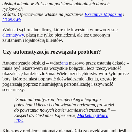
obsługi klienta w Polsce na podstawie aktualnych danych
rynkowych
Źródło: Opracowanie własne na podstawie
Executive Magazine
i
CCNEWS
Wnioski są brutalne: firmy, które nie inwestują w nowoczesne
alternatywy
, płacą nie tylko pieniędzmi, ale też utraconym
zaufaniem i lojalnością klientów.
Czy automatyzacja rozwiązała problem?
Automatyzacja obsługi – wdraż
ana
masowo przez ostatnią dekadę –
miała być lekarstwem na wszystkie bolączki, lecz rzeczywistość
okazała się bardziej złożona. Wiele przedsiębiorstw wdrożyło proste
boty, które zamiast poprawić doświadczenie klienta, często je
pogarszają poprzez nieumiejętną personalizację i sztywność
scenariuszy.
"Sama automatyzacja, bez głębokiej integracji z
potrzebami klienta i odpowiednim nadzorem, prowadzi
do powstania nowych barier zamiast ich znoszenia.” —
Ekspert ds. Customer Experience,
Marketing Match,
2024
Kluczowy problem: automaty nie nadążają za oczekiwaniami, jeśli