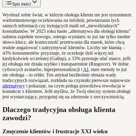
Spis treści
Wyobraź sobie świat, w którym obsługa klienta nie jest synonimem
wielominutowego oczekiwania na infolinii, powtarzania tych
samych informacji czy irytujących maili od „niewidzialnych”
konsultantów. W 2025 roku hasło „alternatywa dla obsługi klienta”
nabiera zupełnie nowego, ostrego wymiaru: to już nie tylko modne
słowo-klucz, ale konieczność przetrwania dla marek, które chcą
realnie angażować i zatrzymywać klientów. Liczby nie kłamią –
43% konsumentów przyznaje, że oczekuje dziś więcej niż
kiedykolwiek wcześniej (Gallup), a 33% przestaje ufać marce, jeśli
jej obsługa nie działa szybko i transparentnie (Ringover). W dobie
cyfrowych avatarów, hiperpersonalizacji i
AI
, stare metody to już
nie obsługa – to relikt. Ten artykuł bezlitośnie obnaża wady
tradycyjnych rozwiązań, rozkłada na czynniki pierwsze najnowsze
alternatywy
i pokazuje, na czym polega prawdziwa rewolucja w
kontakcie z klientem. Jeśli myślisz, że Twój obecny system obsługi
jest wystarczający, przygotuj się na zderzenie z rzeczywistością.
Dlaczego tradycyjna obsługa klienta
zawodzi?
Zmęczenie klientów i frustracje XXI wieku