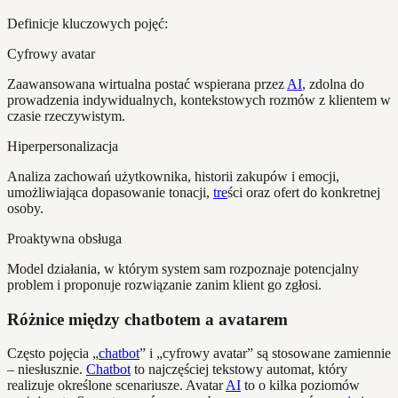
Definicje kluczowych pojęć:
Cyfrowy avatar
Zaawansowana wirtualna postać wspierana przez
AI
, zdolna do
prowadzenia indywidualnych, kontekstowych rozmów z klientem w
czasie rzeczywistym.
Hiperpersonalizacja
Analiza zachowań użytkownika, historii zakupów i emocji,
umożliwiająca dopasowanie tonacji,
tre
ści oraz ofert do konkretnej
osoby.
Proaktywna obsługa
Model działania, w którym system sam rozpoznaje potencjalny
problem i proponuje rozwiązanie zanim klient go zgłosi.
Różnice między chatbotem a avatarem
Często pojęcia „
chatbot
” i „cyfrowy avatar” są stosowane zamiennie
– niesłusznie.
Chatbot
to najczęściej tekstowy automat, który
realizuje określone scenariusze. Avatar
AI
to o kilka poziomów