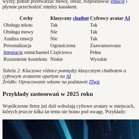
wyżej: potrafi przetwarzać mowę, obraz, rozpoznawać
emocje
i
płynnie przechodzić między kanałami.
Cechy
Klasyczny
chatbot
Cyfrowy avatar
AI
Obsługa tekstu
Tak
Tak
Obsługa mowy
Nie
Tak
Analiza emocji
Nie
Tak
Personalizacja
Ograniczona
Zaawansowana
Integracja
omnichannel
Częściowa
Pełna
Rozumienie kontekstu
Niskie
Wysokie
Tabela 2: Kluczowe różnice pomiędzy klasycznym chatbotem a
cyfrowym avatarem opartym na
AI
Źródło: Opracowanie własne na podstawie
ITwiz
Przykłady zastosowań w 2025 roku
Współczesne firmy już dziś wdrażają cyfrowe avatary w miejscach,
których jeszcze kilka lat temu nie brano pod uwagę. Przykłady: